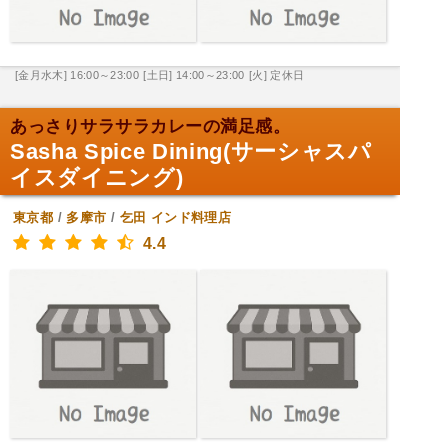
[金月水木] 16:00～23:00
[土日] 14:00～23:00
[火] 定休日
あっさりサラサラカレーの満足感。
Sasha Spice Dining(サーシャスパ
イスダイニング)
東京都
/
多摩市
/
乞田
インド料理店
4.4