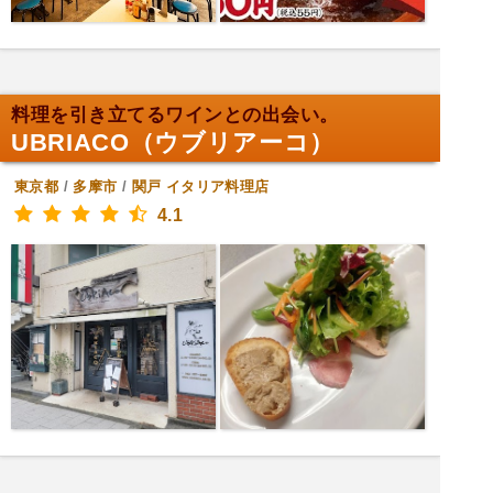
料理を引き立てるワインとの出会い。
UBRIACO（ウブリアーコ）
東京都
/
多摩市
/
関戸
イタリア料理店
4.1