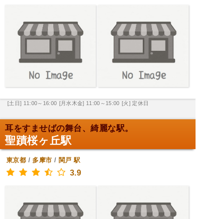
[土日] 11:00～16:00
[月水木金] 11:00～15:00
[火] 定休日
耳をすませばの舞台、綺麗な駅。
聖蹟桜ヶ丘駅
東京都
/
多摩市
/
関戸
駅
3.9