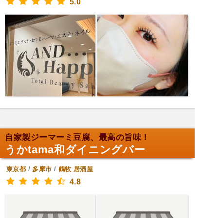
5.0
自家製ジーマーミ豆腐、最高の旨味！
うかtama和ダイニングバー
東京都
/
多摩市
/
鶴牧
居酒屋
4.8