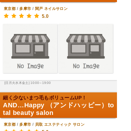
東京都
/
多摩市
/
関戸
ネイルサロン
5.0
[日月火水木金土] 10:00～19:00
細く少ないまつ毛もボリュームUP！
AND…Happy （アンドハッピー）to
tal beauty salon
東京都
/
多摩市
/
貝取
エステティック サロン