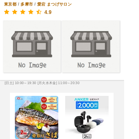
東京都
/
多摩市
/
愛宕
まつげサロン
4.9
[日土] 10:00～19:30
[月火水木金] 11:00～20:30