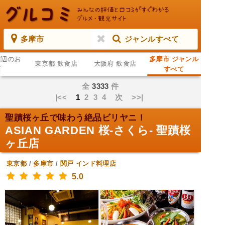
多摩市
ジャンルすべて
周辺のお
多摩市 ジャンル
東京都 飲食店
大阪府 飲食店
店
すべて
全
3333
件
|<<
1
2
3
4
次
>>|
聖蹟桜ヶ丘で味わう絶品ビリヤニ！
ASIAN GARDEN 桜-さくら- 聖蹟桜
ヶ丘店
東京都
/
多摩市
/
関戸
インド料理店
5.0