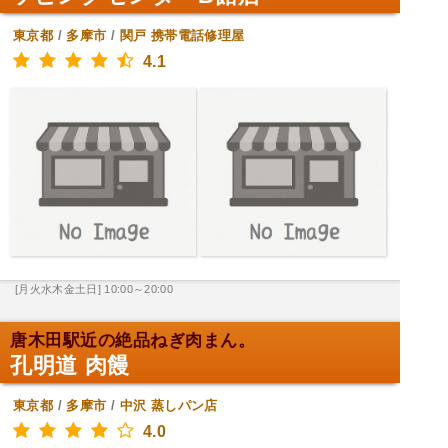
東京都
/
多摩市
/
関戸
携帯電話修理屋
4.1
[月火水木金土日] 10:00～20:00
唐木田駅近の絶品ねぎ肉まん。
孔明道 肉饅
東京都
/
多摩市
/
中沢
蒸しパン店
4.0