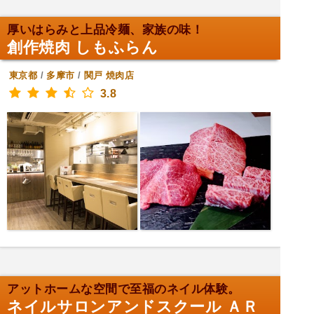
厚いはらみと上品冷麺、家族の味！
創作焼肉 しもふらん
東京都
/
多摩市
/
関戸
焼肉店
3.8
アットホームな空間で至福のネイル体験。
ネイルサロンアンドスクール ＡＲ