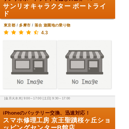
サンリオキャラクター ボートライ
ド
東京都
/
多摩市
/
落合
遊園地の乗り物
4.3
[金月火水木] 9:00～17:00
[土日] 9:30～17:00
iPhoneのバッテリー交換、迅速対応！
スマホ修理工房 京王聖蹟桜ヶ丘ショ
ッピングセンターB館店