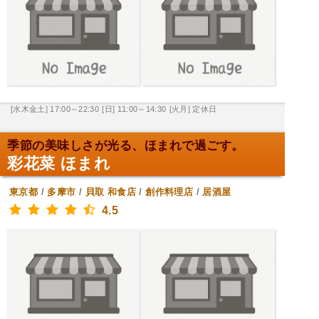
[水木金土] 17:00～22:30
[日] 11:00～14:30
[火月] 定休日
季節の美味しさが光る、ほまれで過ごす。
彩花菜 ほまれ
東京都
/
多摩市
/
貝取
和食店
/
創作料理店
/
居酒屋
4.5