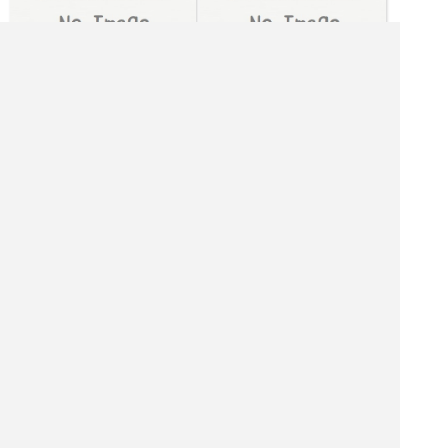
[水木金月火] 11:00～15:30,17:00～21:30
[土日] 11:00～22:00
|<<
1
2
3
4
次
>>|
多摩市 飲食店を探す
多摩市 居酒屋を探す
多摩市 バーを探す
多摩市 ホテル・旅館を探す
多摩市 ショッピング モールを探す
多摩市 観光名所を探す
多摩市 ナイトクラブを探す
アウトドア衣料・用品店を探す