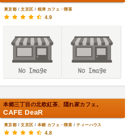
東京都
/
文京区
/
根津
カフェ・喫茶
4.9
本郷三丁目の北欧紅茶、隠れ家カフェ。
CAFE DeaR
東京都
/
文京区
/
本郷
カフェ・喫茶
/
ティーハウス
4.8