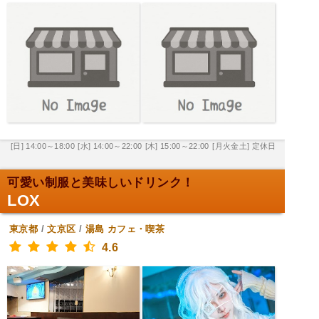
[日] 14:00～18:00
[水] 14:00～22:00
[木] 15:00～22:00
[月火金土] 定休日
可愛い制服と美味しいドリンク！
LOX
東京都
/
文京区
/
湯島
カフェ・喫茶
4.6