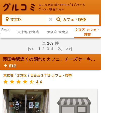
文京区
カフェ・喫茶
周辺のお
文京区 カフェ・
東京都 飲食店
大阪府 飲食店
店
喫茶
全
209
件
|<<
1
2
3
4
次
>>|
護国寺駅近くの隠れたカフェ、チーズケーキ絶品！
＋me
東京都
/
文京区
/
目白台３丁目
カフェ・喫茶
4.4