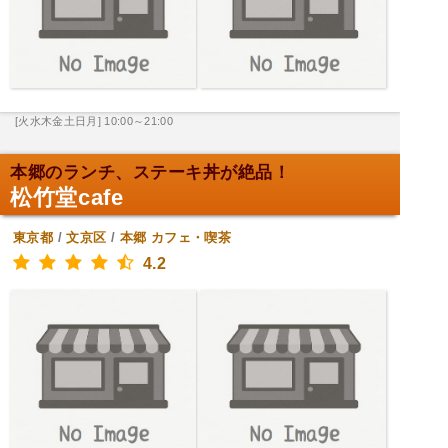
[火水木金土日月] 10:00～21:00
本郷のランチ、ステーキ丼が絶品！
松竹堂cafe
東京都
/
文京区
/
本郷
カフェ・喫茶
4.2