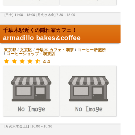
[日土] 11:00～18:00
[月火水木金] 7:30～18:00
千駄木駅近くの隠れ家カフェ！
armadillo bakes&coffee
東京都
/
文京区
/
千駄木
カフェ・喫茶
/
コーヒー焙煎所
/
コーヒーショップ・喫茶店
4.4
[月火水木金土日] 10:00～18:30