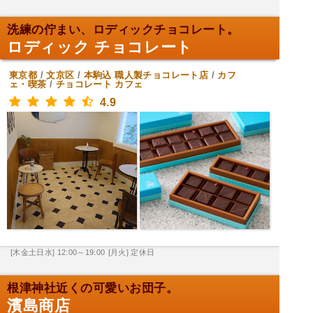
洗練の佇まい、ロディックチョコレート。
ロディック チョコレート
東京都
/
文京区
/
本駒込
職人製チョコレート店
/
カフ
ェ・喫茶
/
チョコレート カフェ
4.9
[木金土日水] 12:00～19:00
[月火] 定休日
根津神社近くの可愛いお団子。
濱島商店