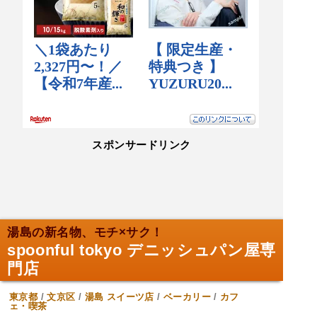
スポンサードリンク
湯島の新名物、モチ×サク！
spoonful tokyo デニッシュパン屋専
門店
東京都
/
文京区
/
湯島
スイーツ店
/
ベーカリー
/
カフ
ェ・喫茶