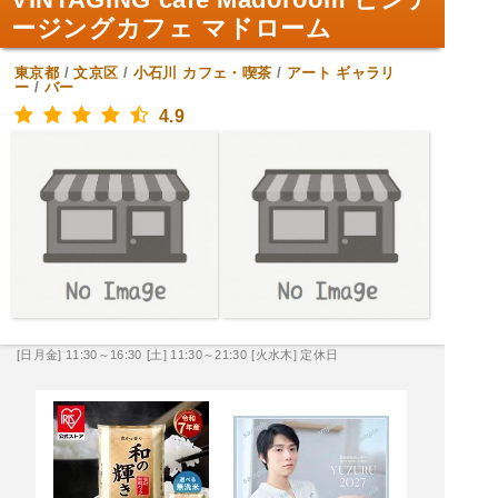
ージングカフェ マドローム
東京都
/
文京区
/
小石川
カフェ・喫茶
/
アート ギャラリ
ー
/
バー
4.9
[日月金] 11:30～16:30
[土] 11:30～21:30
[火水木] 定休日