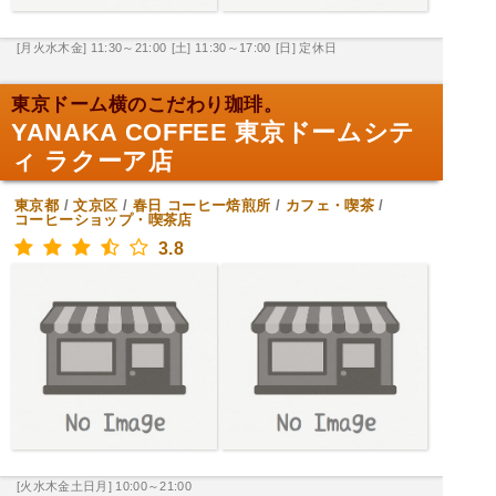
[月火水木金] 11:30～21:00
[土] 11:30～17:00
[日] 定休日
東京ドーム横のこだわり珈琲。
YANAKA COFFEE 東京ドームシテ
ィ ラクーア店
東京都
/
文京区
/
春日
コーヒー焙煎所
/
カフェ・喫茶
/
コーヒーショップ・喫茶店
3.8
[火水木金土日月] 10:00～21:00