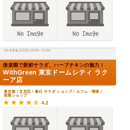
[火水木金土日月] 10:00～21:00
後楽園で新鮮サラダ、ハーブチキンの魅力！
WithGreen 東京ドームシティ ラク
ーア店
東京都
/
文京区
/
春日
サラダ ショップ
/
カフェ・喫茶
/
前菜ショップ
4.2