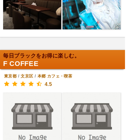
毎日ブラックをお得に楽しむ。
F COFFEE
東京都
/
文京区
/
本郷
カフェ・喫茶
4.5