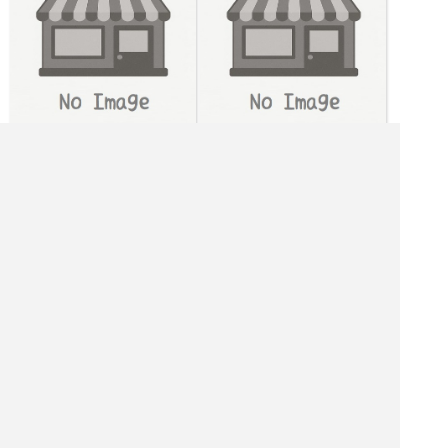
[日月水金土] 9:00～18:00
[火木] 定休日
|<<
1
2
3
4
次
>>|
東京都 カフェ・喫茶を探す
文京区 飲食店を探す
文京区 居酒屋を探す
文京区 バーを探す
文京区 ホテル・旅館を探す
文京区 ショッピング モールを探す