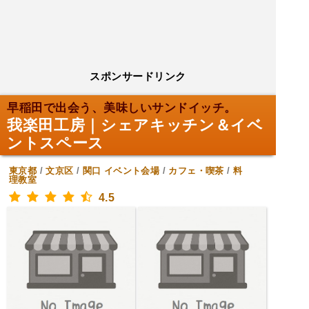
スポンサードリンク
早稲田で出会う、美味しいサンドイッチ。
我楽田工房｜シェアキッチン＆イベ
ントスペース
東京都
/
文京区
/
関口
イベント会場
/
カフェ・喫茶
/
料
理教室
4.5