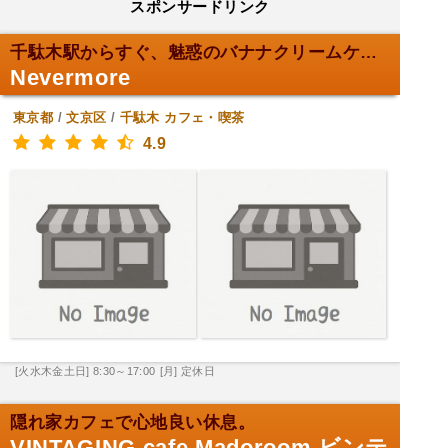
スポンサードリンク
千駄木駅からすぐ、魅惑のバナナクリームケーキ。
Nevermore
東京都
/
文京区
/
千駄木
カフェ・喫茶
4.9
[火水木金土日] 8:30～17:00
[月] 定休日
隠れ家カフェで心地良い休息。
VINTAGING cafe Madoroom ビンテ