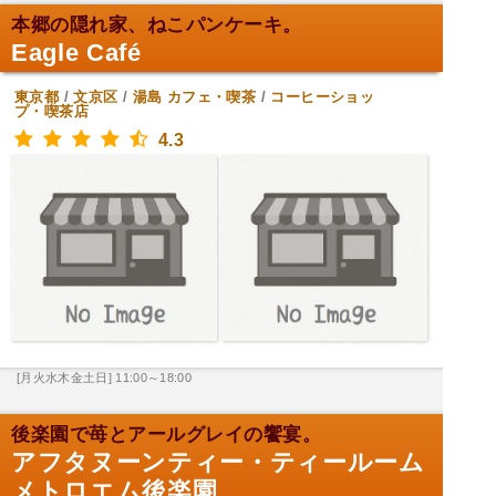
本郷の隠れ家、ねこパンケーキ。
Eagle Café
東京都
/
文京区
/
湯島
カフェ・喫茶
/
コーヒーショッ
プ・喫茶店
4.3
[月火水木金土日] 11:00～18:00
後楽園で苺とアールグレイの饗宴。
アフタヌーンティー・ティールーム
メトロエム後楽園