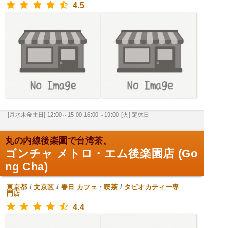
4.5
[月水木金土日] 12:00～15:00,16:00～19:00
[火] 定休日
丸の内線後楽園で台湾茶。
ゴンチャ メトロ・エム後楽園店 (Go
ng Cha)
東京都
/
文京区
/
春日
カフェ・喫茶
/
タピオカティー専
門店
4.4