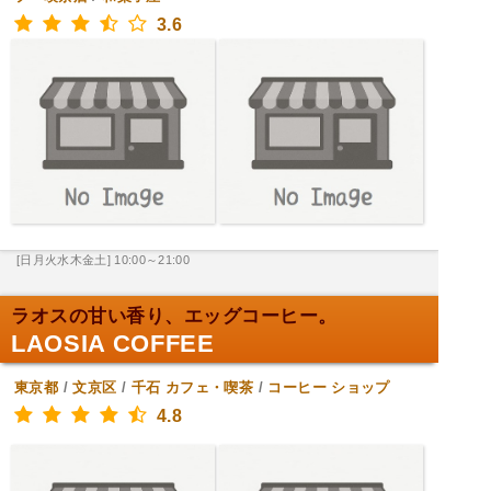
3.6
[日月火水木金土] 10:00～21:00
ラオスの甘い香り、エッグコーヒー。
LAOSIA COFFEE
東京都
/
文京区
/
千石
カフェ・喫茶
/
コーヒー ショップ
4.8