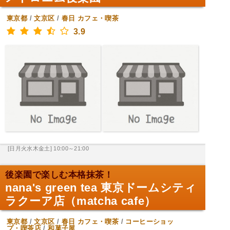
東京都
/
文京区
/
春日
カフェ・喫茶
3.9
[日月火水木金土] 10:00～21:00
後楽園で楽しむ本格抹茶！
nana's green tea 東京ドームシティ
ラクーア店（matcha cafe）
東京都
/
文京区
/
春日
カフェ・喫茶
/
コーヒーショッ
プ・喫茶店
/
和菓子屋