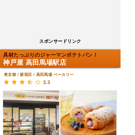
スポンサードリンク
具材たっぷりのジャーマンポテトパン！
神戸屋 高田馬場駅店
東京都
/
新宿区
/
高田馬場
ベーカリー
3.3