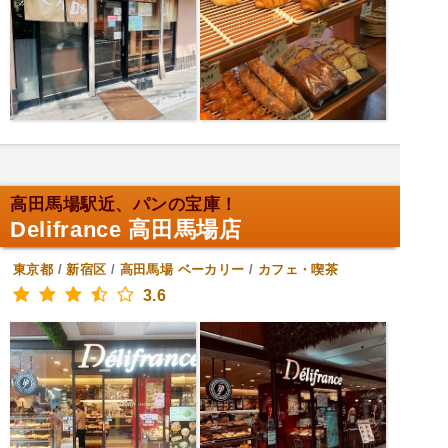
高田馬場駅近、パンの宝庫！
Delifrance 高田馬場店
東京都
/
新宿区
/
高田馬場
ベーカリー
/
カフェ・喫茶
3.6