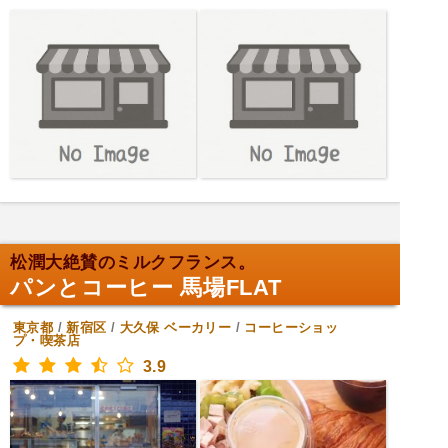
松潤大絶賛のミルクフランス。
パンとコーヒー 馬場FLAT
東京都
/
新宿区
/
大久保
ベーカリー
/
コーヒーショッ
プ・喫茶店
3.9