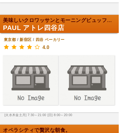
美味しいクロワッサンとモーニングビュッフェ。
PAUL アトレ四谷店
東京都
/
新宿区
/
四谷
ベーカリー
4.0
[火水木金土月] 7:30～21:00
[日] 8:00～20:00
オペラシティで贅沢な朝食。