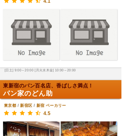
4.1
[日土] 9:00～20:00
[月火水木金] 10:00～20:00
東新宿のパン百名店、香ばしさ満点！
パン家のどん助
東京都
/
新宿区
/
新宿
ベーカリー
4.5