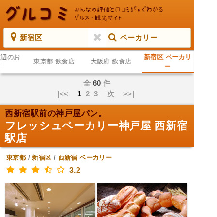
新宿区
ベーカリー
周辺のお
新宿区 ベーカリ
東京都 飲食店
大阪府 飲食店
店
ー
全
60
件
|<<
1
2
3
次
>>|
西新宿駅前の神戸屋パン。
フレッシュベーカリー神戸屋 西新宿
駅店
東京都
/
新宿区
/
西新宿
ベーカリー
3.2