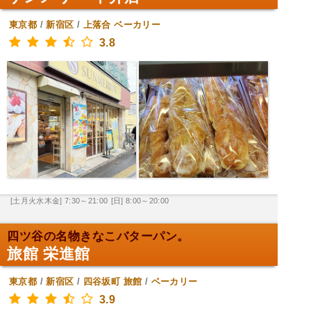
東京都
/
新宿区
/
上落合
ベーカリー
3.8
[土月火水木金] 7:30～21:00
[日] 8:00～20:00
四ツ谷の名物きなこバターパン。
旅館 栄進館
東京都
/
新宿区
/
四谷坂町
旅館
/
ベーカリー
3.9