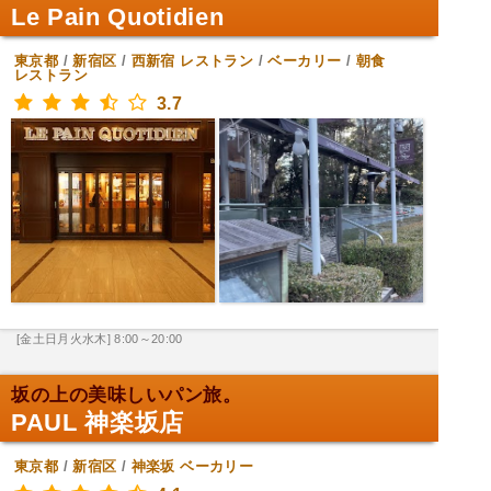
Le Pain Quotidien
東京都
/
新宿区
/
西新宿
レストラン
/
ベーカリー
/
朝食
レストラン
3.7
[金土日月火水木] 8:00～20:00
坂の上の美味しいパン旅。
PAUL 神楽坂店
東京都
/
新宿区
/
神楽坂
ベーカリー