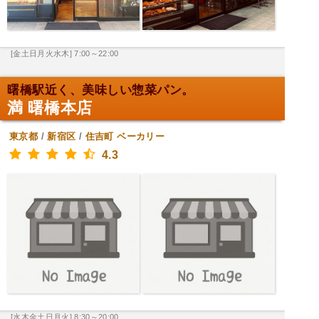
[金土日月火水木] 7:00～22:00
曙橋駅近く、美味しい惣菜パン。
満 曙橋本店
東京都
/
新宿区
/
住吉町
ベーカリー
4.3
[水木金土日月火] 8:30～20:00