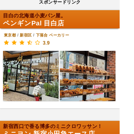
スポンサードリンク
目白の北海道小麦パン屋。
ペンギンPal 目白店
東京都
/
新宿区
/
下落合
ベーカリー
3.9
新宿西口で香る博多のミニクロワッサン！
ミニヨン 新宿小田急エース店