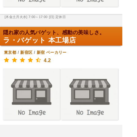
[木金土月火水] 7:00～17:00
[日] 定休日
隠れ家の人気バゲット、感動の美味しさ。
ラ・バゲット 本工場店
東京都
/
新宿区
/
新宿
ベーカリー
4.2
[金月火水木] 11:45～19:00
[土] 12:00～18:00
[日] 定休日