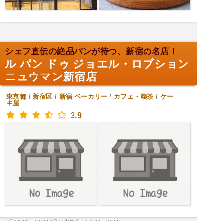
シェフ直伝の絶品パンが待つ、新宿の名店！
ル パン ドゥ ジョエル・ロブション
ニュウマン新宿店
東京都
/
新宿区
/
新宿
ベーカリー
/
カフェ・喫茶
/
ケー
キ屋
3.9