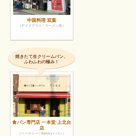
中国料理 双葉
（テイクアウト / ラーメン屋）
焼きたて生クリームパン、
ふわふわの極み！
食パン専門店 一本堂 上北台
店
（ベーカリー / Bakery / パン）