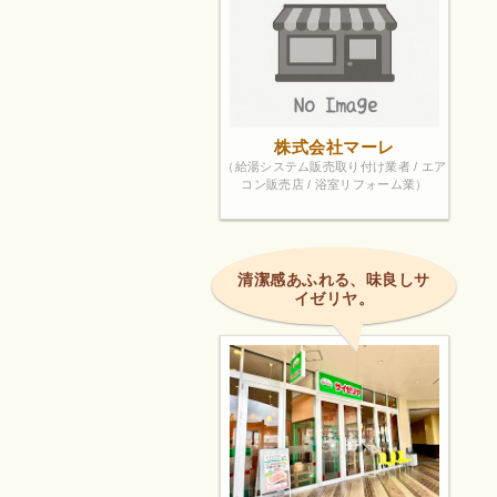
株式会社マーレ
（給湯システム販売取り付け業者 / エア
コン販売店 / 浴室リフォーム業）
清潔感あふれる、味良しサ
イゼリヤ。