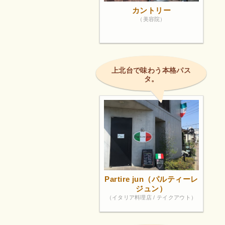
カントリー
（美容院）
上北台で味わう本格パス
タ。
Partire jun（パルティーレ
ジュン）
（イタリア料理店 / テイクアウト）