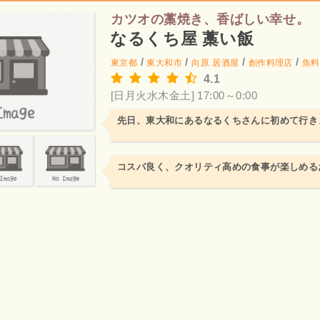
カツオの藁焼き、香ばしい幸せ。
なるくち屋 藁い飯
/
/
/
/
東京都
東大和市
向原
居酒屋
創作料理店
魚料
4.1
[日月火水木金土] 17:00～0:00
先日、東大和にあるなるくちさんに初めて行き
コスパ良く、クオリティ高めの食事が楽しめる