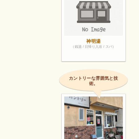
神明湯
（銭湯 / 日帰り入浴 / スパ）
カントリーな雰囲気と技
術。