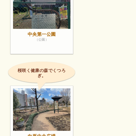
中央第一公園
（公園）
桜咲く健康の森でくつろ
ぎ。