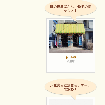
街の模型屋さん、40年の懐
かしさ！
もりや
（模型店）
床暖房も給湯器も、マーレ
で安心！