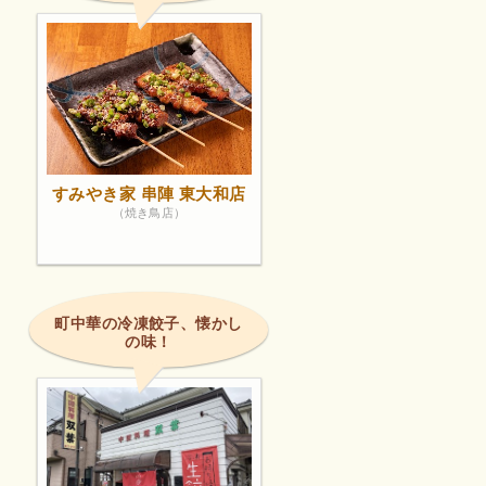
すみやき家 串陣 東大和店
（焼き鳥店）
町中華の冷凍餃子、懐かし
の味！