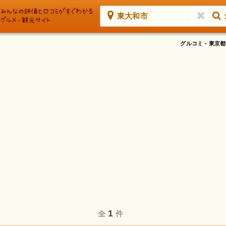
東大和市
グルコミ - 東
1
全
件