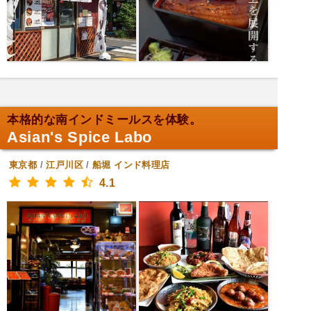
本格的な南インドミールスを体験。
Asian's Spice Labo
東京都
/
江戸川区
/
船堀
インド料理店
4.1