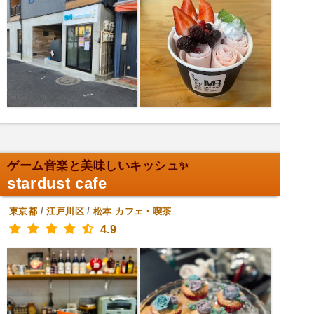
ゲーム音楽と美味しいキッシュ✨
stardust cafe
東京都
/
江戸川区
/
松本
カフェ・喫茶
4.9