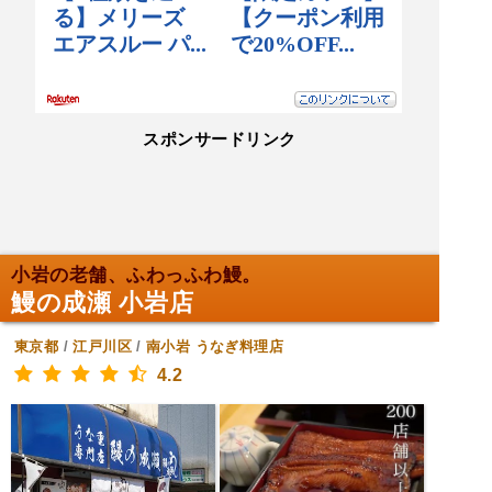
スポンサードリンク
小岩の老舗、ふわっふわ鰻。
鰻の成瀬 小岩店
東京都
/
江戸川区
/
南小岩
うなぎ料理店
4.2