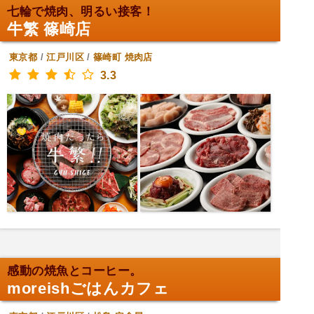
七輪で焼肉、明るい接客！
牛繁 篠崎店
東京都
/
江戸川区
/
篠崎町
焼肉店
3.3
感動の焼魚とコーヒー。
moreishごはんカフェ