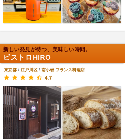
新しい発見が待つ、美味しい時間。
ビストロHIRO
東京都
/
江戸川区
/
南小岩
フランス料理店
4.7