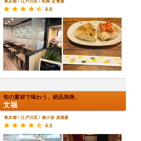
東京都
/
江戸川区
/
松島
定食屋
4.6
旬の素材で味わう、絶品刺身。
文福
東京都
/
江戸川区
/
南小岩
居酒屋
4.5