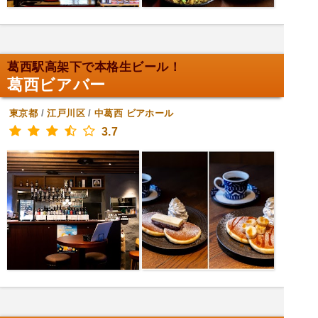
葛西駅高架下で本格生ビール！
葛西ビアバー
東京都
/
江戸川区
/
中葛西
ビアホール
3.7