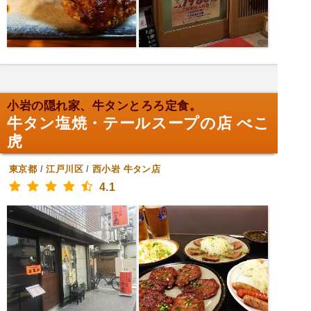
小岩の隠れ家、牛タンとろろ定食。
牛タン塩焼・テールスープの店 べこ
虎
東京都
/
江戸川区
/
西小岩
牛タン店
4.1