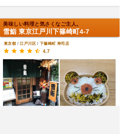
美味しい料理と気さくなご主人。
雪鮨 東京江戸川下篠崎町4-7
東京都
/
江戸川区
/
下篠崎町
寿司店
4.7