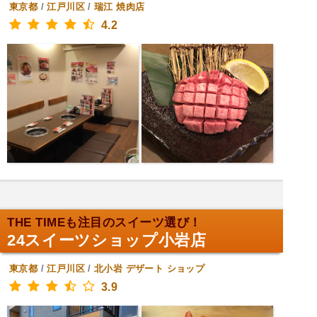
東京都
/
江戸川区
/
瑞江
焼肉店
4.2
THE TIMEも注目のスイーツ選び！
24スイーツショップ小岩店
東京都
/
江戸川区
/
北小岩
デザート ショップ
3.9