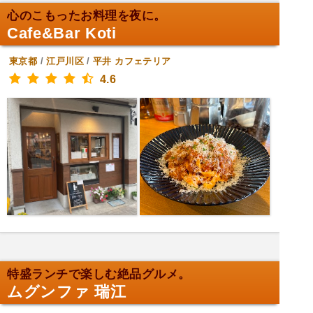
心のこもったお料理を夜に。
Cafe&Bar Koti
東京都
/
江戸川区
/
平井
カフェテリア
4.6
特盛ランチで楽しむ絶品グルメ。
ムグンファ 瑞江