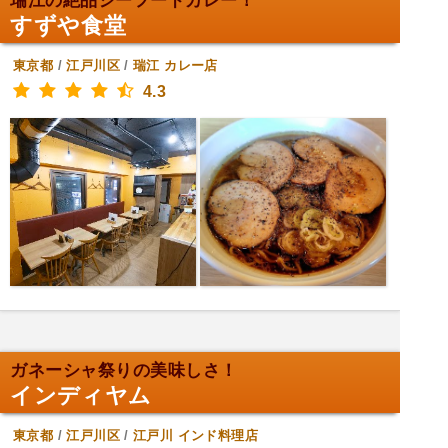
瑞江の絶品シーフードカレー！
すずや食堂
東京都
/
江戸川区
/
瑞江
カレー店
4.3
ガネーシャ祭りの美味しさ！
インディヤム
東京都
/
江戸川区
/
江戸川
インド料理店