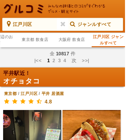
江戸川区
ジャンルすべて
周辺のお
江戸川区 ジャン
東京都 飲食店
大阪府 飲食店
店
ルすべて
全
10817
件
|<<
1
2
3
4
次
>>|
平井駅近！
オチョタコ
東京都
/
江戸川区
/
平井
居酒屋
4.8