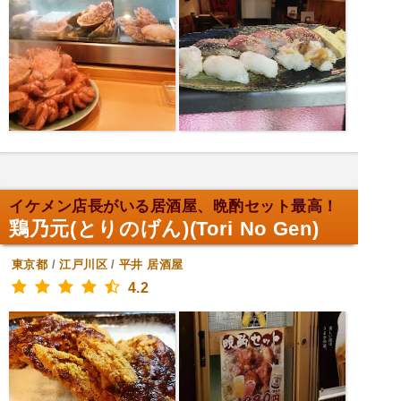
イケメン店長がいる居酒屋、晩酌セット最高！
鶏乃元(とりのげん)(Tori No Gen)
東京都
/
江戸川区
/
平井
居酒屋
4.2