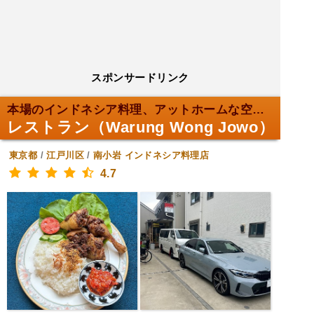
スポンサードリンク
本場のインドネシア料理、アットホームな空間で。
レストラン（Warung Wong Jowo）
東京都
/
江戸川区
/
南小岩
インドネシア料理店
4.7