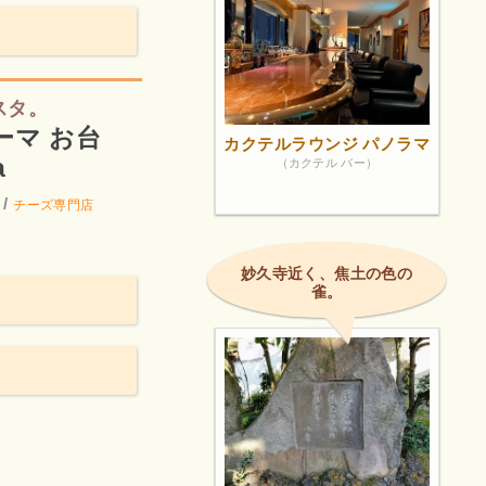
スタ。
ーマ お台
カクテルラウンジ パノラマ
a
（カクテル バー）
/
チーズ専門店
妙久寺近く、焦土の色の
雀。