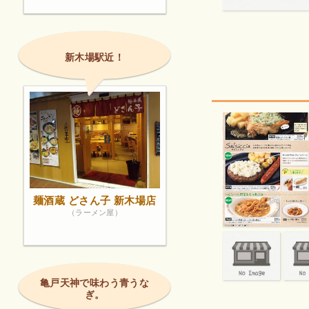
新木場駅近！
麺酒蔵 どさん子 新木場店
（ラーメン屋）
亀戸天神で味わう青うな
ぎ。