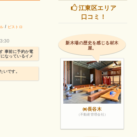
江東区エリア
口コミ！
/
ル
ビストロ
3:30
新木場の歴史を感じる材木
屋。
す 事前に予約か電
席になっているイメ
たいです。
㈱長谷木
（不動産管理会社）