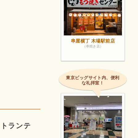
串屋横丁 木場駅前店
（串焼き店）
東京ビッグサイト内、便利
な礼拝室！
！
リストランテ