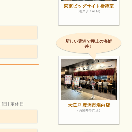
東京ビッグサイト祈祷室
（モスク / ATM）
新しい豊洲で極上の海鮮
丼！
。
0
[日] 定休日
大江戸 豊洲市場内店
（海鮮丼専門店）