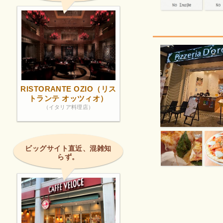
RISTORANTE OZIO（リス
トランテ オッツィオ）
（イタリア料理店）
ビッグサイト直近、混雑知
らず。