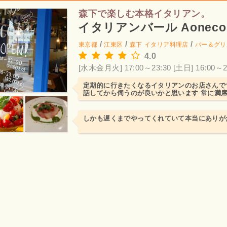
森下で楽しむ本格イタリアン。
イタリアンバール Aoneco
/
/
/
東京都
江東区
森下
イタリア料理店
バー＆グリ
4.0
[水木金月火] 17:00～23:30
[土日] 16:00～2
定期的に行きたくなるイタリアンのお店さんで
話してから伺うのが良いかと思います 常に満
ージ 何を食べても...
しかも遅くまでやってくれていて本当にありが