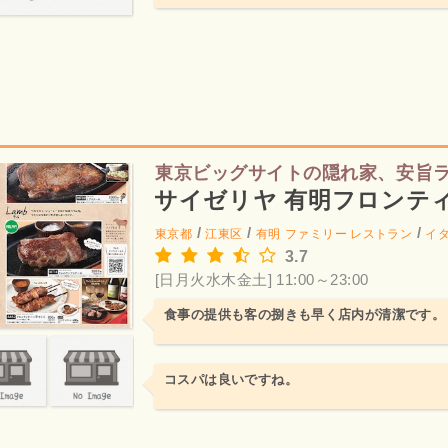
東京ビッグサイトの隠れ家、安旨
サイゼリヤ 有明フロンテ
/
/
/
東京都
江東区
有明
ファミリー レストラン
イ
3.7
[日月火水木金土] 11:00～23:00
食事の提供も客の捌きも早く店内が清潔です。
コスパは良いですね。