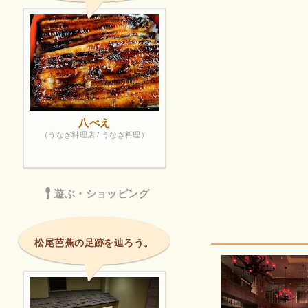
八べえ
（うなぎ料理店 / うなぎ料理）
遊ぶ・ショッピング
松尾芭蕉の足跡を辿ろう。