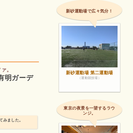
新砂運動場で広々気分！
ツァ。
新砂運動場 第二運動場
ル 有明ガーデ
（運動競技場）
東京の夜景を一望するラウ
ンジ。
てみました。