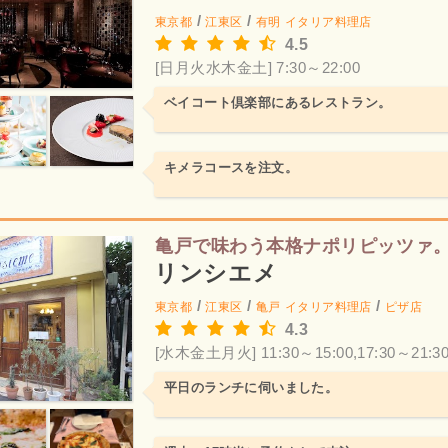
/
/
東京都
江東区
有明
イタリア料理店
4.5
[日月火水木金土] 7:30～22:00
ベイコート倶楽部にあるレストラン。
キメラコースを注文。
亀戸で味わう本格ナポリピッツァ
リンシエメ
/
/
/
東京都
江東区
亀戸
イタリア料理店
ピザ店
4.3
[水木金土月火] 11:30～15:00,17:30～21:3
平日のランチに伺いました。