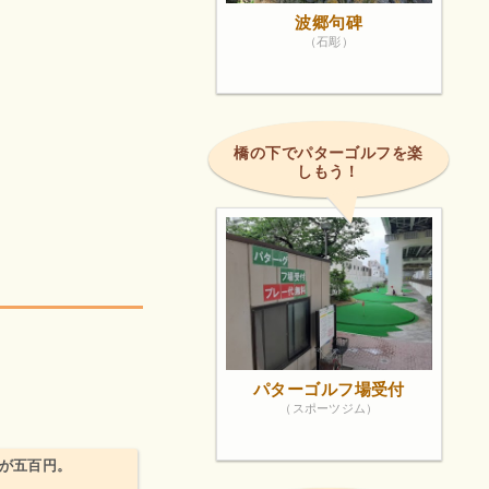
波郷句碑
（石彫）
橋の下でパターゴルフを楽
しもう！
パターゴルフ場受付
（スポーツジム）
チが五百円。