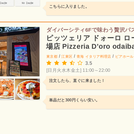
こちらに入りました。
ダイバーシティ6Fで味わう贅沢パ
ピッツェリア ドォーロ ロ
場店 Pizzeria D'oro odaib
/
/
/
東京都
江東区
青海
イタリア料理店
ビアホール
3.5
[日月火水木金土] 11:00～22:00
注文したら、直ぐに来ました！
単品だと300円くらい安い。