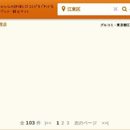
江東区
理店
グルコミ - 東京
103
全
件
|<<
1
2
3
次のページ
>>|