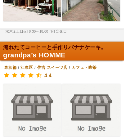
[水木金土日火] 8:30～18:00
[月] 定休日
淹れたてコーヒーと手作りバナナケーキ。
grandpa’s HOMME
東京都
/
江東区
/
住吉
スイーツ店
/
カフェ・喫茶
4.4