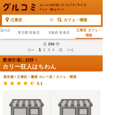
江東区
カフェ・喫茶
周辺のお
江東区 カフェ・
東京都 飲食店
大阪府 飲食店
店
喫茶
全
294
件
|<<
1
2
3
4
次
>>|
豊洲市場に好評！
カリー狂人はちわん
東京都
/
江東区
/
豊洲
カレー店
/
カフェ・喫茶
4.1