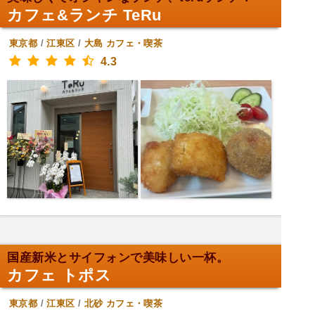
カフェ&ランチ TeRu
東京都
/
江東区
/
大島
カフェ・喫茶
4.3
国産新米とサイフォンで美味しい一杯。
カフェ トポス
東京都
/
江東区
/
北砂
カフェ・喫茶