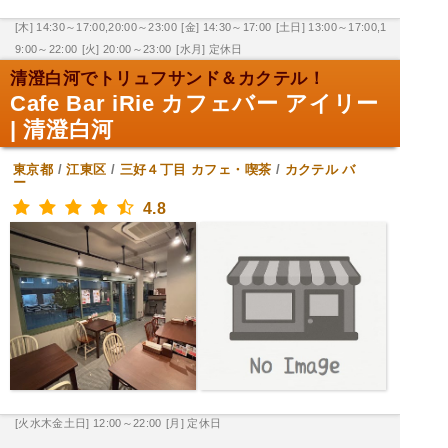
[木] 14:30～17:00,20:00～23:00
[金] 14:30～17:00
[土日] 13:00～17:00,1
9:00～22:00
[火] 20:00～23:00
[水月] 定休日
清澄白河でトリュフサンド＆カクテル！
Cafe Bar iRie カフェバー アイリー
| 清澄白河
東京都
/
江東区
/
三好４丁目
カフェ・喫茶
/
カクテル バ
ー
4.8
[火水木金土日] 12:00～22:00
[月] 定休日