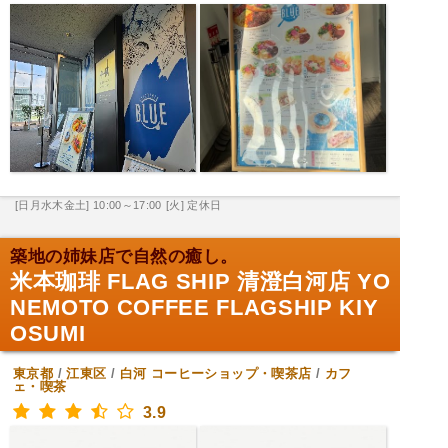
[日月水木金土] 10:00～17:00
[火] 定休日
築地の姉妹店で自然の癒し。
米本珈琲 FLAG SHIP 清澄白河店 YO
NEMOTO COFFEE FLAGSHIP KIY
OSUMI
東京都
/
江東区
/
白河
コーヒーショップ・喫茶店
/
カフ
ェ・喫茶
3.9