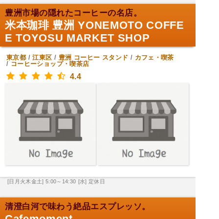
豊洲市場の隠れたコーヒーの名店。
米本珈琲 豊洲 YONEMOTO COFFE
E TOYOSU MARKET SHOP
東京都
/
江東区
/
豊洲
コーヒー スタンド
/
カフェ・喫茶
/
コーヒーショップ・喫茶店
4.4
[日月火木金土] 5:00～14:30
[水] 定休日
清澄白河で味わう絶品エスプレッソ。
Cafemoment