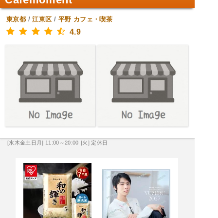
東京都
/
江東区
/
平野
カフェ・喫茶
4.9
[水木金土日月] 11:00～20:00
[火] 定休日