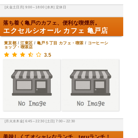
[火金土日月] 9:00～18:00
[水木] 定休日
落ち着く亀戸のカフェ、便利な喫煙所。
エクセルシオール カフェ 亀戸店
東京都
/
江東区
/
亀戸５丁目
カフェ・喫茶
/
コーヒーシ
ョップ・喫茶店
3.5
[月火水木金] 6:45～22:30
[土日] 7:00～22:30
美味しくてオシャレなランチ、teruランチ！