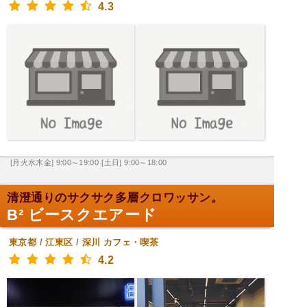
4.3
[月火水木金] 9:00～19:00
[土日] 9:00～18:00
清澄通りのサクサク多層クロワッサン。
B² ビースクエアード
東京都
/
江東区
/
深川
カフェ・喫茶
4.2