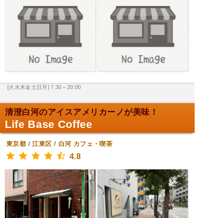
[火水木金土日月] 7:30～20:00
清澄白河のアイスアメリカーノが美味！
Life Base Coffee
東京都
/
江東区
/
白河
カフェ・喫茶
4.8