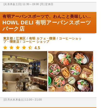
[火水木金土日] 11:30～19:00
[月] 定休日
有明アーバンスポーツで、わんこと美味しいお弁当！
HOWL DELI 有明アーバンスポーツ
パーク店
東京都
/
江東区
/
有明
カフェ・喫茶
/
コーヒーショッ
プ・喫茶店
/
コーヒー ショップ
4.5
[日月火水木金土] 11:00～21:00