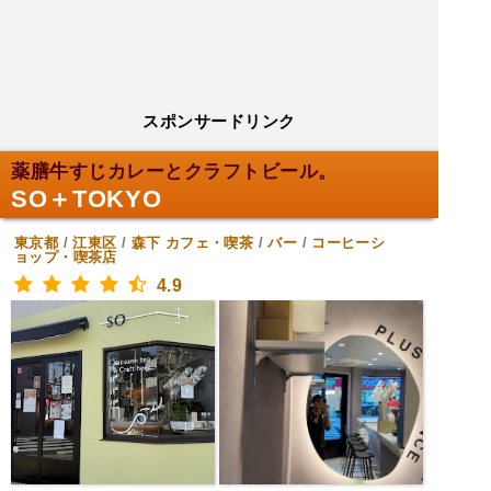
スポンサードリンク
薬膳牛すじカレーとクラフトビール。
SO＋TOKYO
東京都
/
江東区
/
森下
カフェ・喫茶
/
バー
/
コーヒーシ
ョップ・喫茶店
4.9