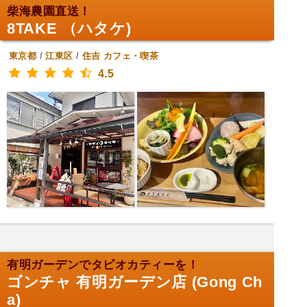
柴海農園直送！
8TAKE （ハタケ)
東京都
/
江東区
/
住吉
カフェ・喫茶
4.5
有明ガーデンでタピオカティーを！
ゴンチャ 有明ガーデン店 (Gong Ch
a)