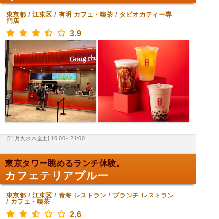
東京都
/
江東区
/
有明
カフェ・喫茶
/
タピオカティー専
門店
3.9
[日月火水木金土] 10:00～21:00
東京タワー眺めるランチ体験。
カフェテリアブルー
東京都
/
江東区
/
青海
レストラン
/
ブランチ レストラン
/
カフェ・喫茶
2.6