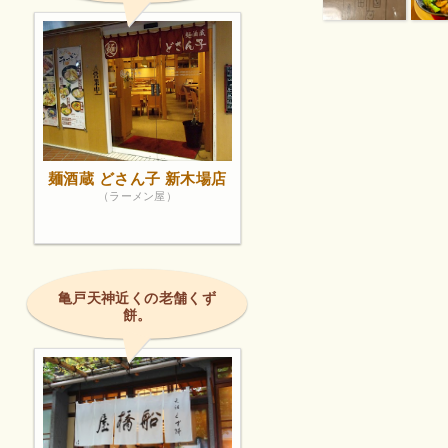
麺酒蔵 どさん子 新木場店
（ラーメン屋）
亀戸天神近くの老舗くず
餅。