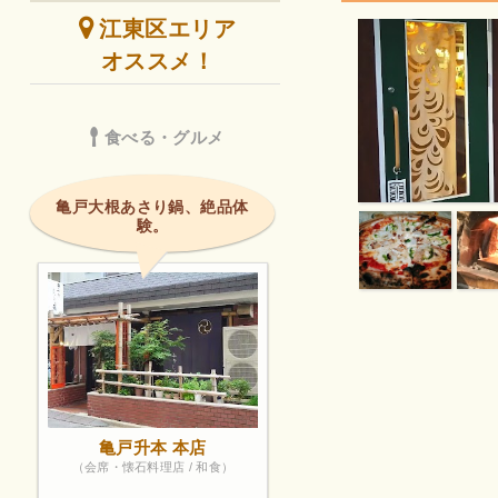
江東区エリア
オススメ！
食べる・グルメ
亀戸大根あさり鍋、絶品体
験。
亀戸升本 本店
（会席・懐石料理店 / 和食）