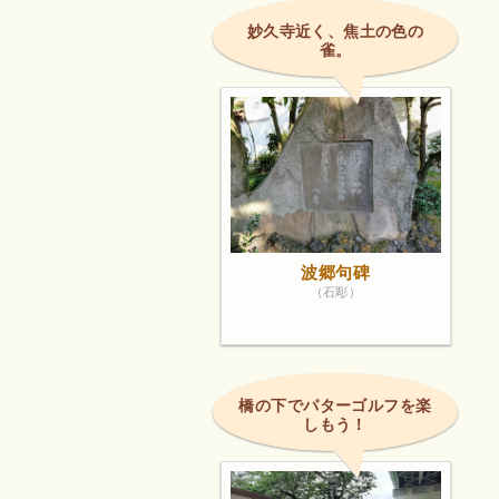
妙久寺近く、焦土の色の
雀。
波郷句碑
（石彫）
橋の下でパターゴルフを楽
しもう！