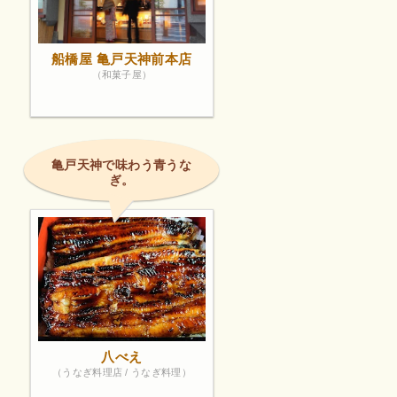
船橋屋 亀戸天神前本店
（和菓子屋）
亀戸天神で味わう青うな
ぎ。
八べえ
（うなぎ料理店 / うなぎ料理）