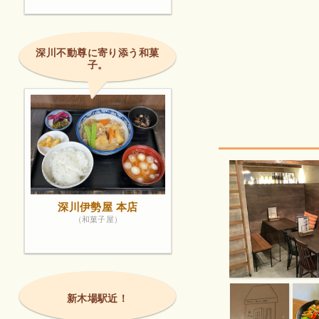
深川不動尊に寄り添う和菓
子。
深川伊勢屋 本店
（和菓子屋）
新木場駅近！