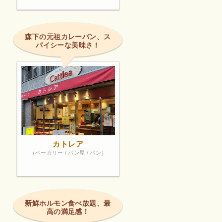
森下の元祖カレーパン、ス
パイシーな美味さ！
カトレア
（ベーカリー / パン屋 / パン）
新鮮ホルモン食べ放題、最
高の満足感！