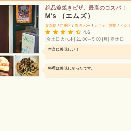
絶品釜焼きピザ、最高のコスパ！
M's （エムズ）
/
/
/
/
東京都
江東区
海辺
バー
カフェ・喫茶
イタリ
4.6
[金土日火水木] 21:00～5:00
[月] 定休日
本当に美味しい！
料理は美味しかったです。