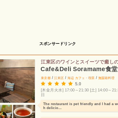
スポンサードリンク
江東区のワインとスイーツで癒し
Cafe&Deli Soramame食
/
/
/
東京都
江東区
海辺
カフェ・喫茶
無国籍料理
5.0
[木金月火水] 17:00～21:30
[土] 14:00～21:
日
The restaurant is pet friendly and I had a 
h delicio...