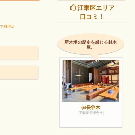
江東区エリア
口コミ！
ア料理店
新木場の歴史を感じる材木
屋。
㈱長谷木
（不動産管理会社）