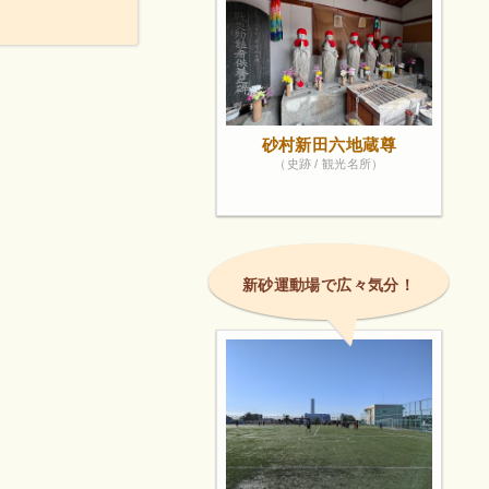
砂村新田六地蔵尊
（史跡 / 観光名所）
新砂運動場で広々気分！