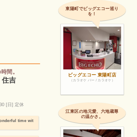
東陽町でビッグエコー巡り
を！
の時間。
ビッグエコー 東陽町店
堂 住吉
（カラオケ バー / カラオケ）
30
[日] 定休
江東区の地元愛、六地蔵尊
の温かさ。
wonderful time wit