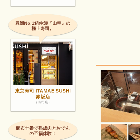
豊洲No.1鮪仲卸『山幸』の
極上寿司。
東京寿司 ITAMAE SUSHI
赤坂店
（寿司店）
麻布十番で熟成肉とおでん
の至福体験！