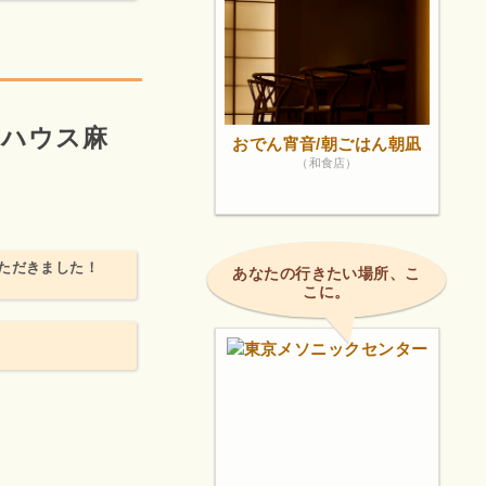
キハウス麻
おでん宵音/朝ごはん朝凪
（和食店）
ただきました！
あなたの行きたい場所、こ
こに。