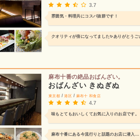
3.7
雰囲気・料理共にコスパ抜群です！
クオリティが倍になってました✨ありがとうご
麻布十番の絶品おばんざい。
おばんざい きぬぎぬ
/
/
東京都
港区
麻布十
和食店
4.7
味もとてもおいしくてお気に入りのお店です。
麻布十番にある今流行りと話題のお店に潜入…