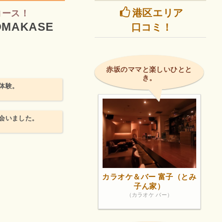
港区エリア
コース！
MAKASE
口コミ！
赤坂のママと楽しいひとと
き。
体験。
会いました。
カラオケ＆バー 富子（とみ
子ん家）
（カラオケ バー）