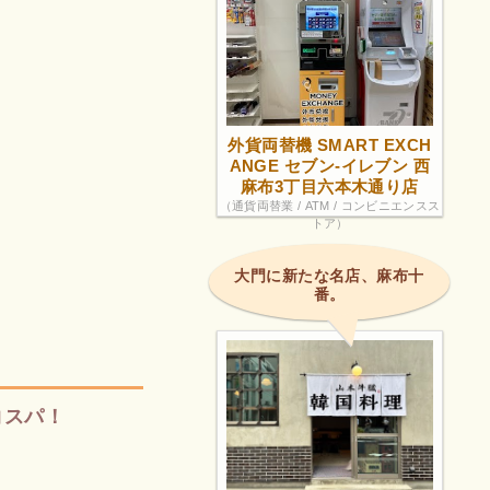
外貨両替機 SMART EXCH
ANGE セブン-イレブン 西
麻布3丁目六本木通り店
（通貨両替業 / ATM / コンビニエンスス
トア）
大門に新たな名店、麻布十
番。
コスパ！