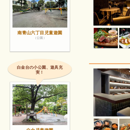
南青山六丁目児童遊園
（公園）
白金台の小公園、遊具充
実！