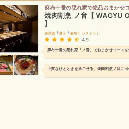
麻布十番の隠れ家で絶品おまかせ
焼肉割烹 ノ音【 WAGYU O
】
/
/
東京都
港区
麻布十
レストラン
4.9
麻布十番の隠れ家「ノ音」でおまかせコースを
上質なひとときを過ごせる、焼肉割烹ノ音に出