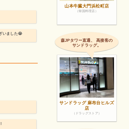
山本牛臓大門浜松町店
（韓国料理店）
ざいました😭
森JPタワー直通、 高接客の
サンドラッグ。
サンドラッグ 麻布台ヒルズ
店
（ドラッグストア）
！