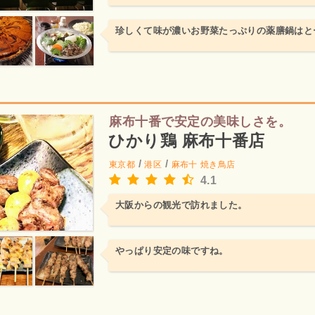
珍しくて味が濃いお野菜たっぷりの薬膳鍋はと
麻布十番で安定の美味しさを。
ひかり鶏 麻布十番店
/
/
東京都
港区
麻布十
焼き鳥店
4.1
大阪からの観光で訪れました。
やっぱり安定の味ですね。