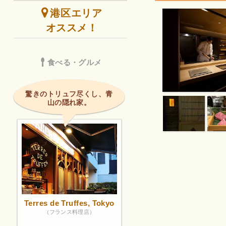
港区エリア
オススメ！
食べる・グルメ
驚きのトリュフ尽くし、青
山の隠れ家。
Terres de Truffes, Tokyo
（フランス料理店）