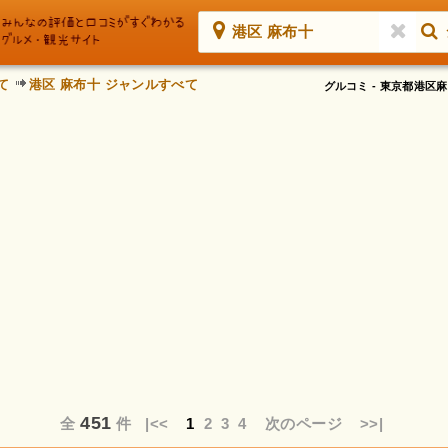
港区 麻布十
て
港区 麻布十 ジャンルすべて
グルコミ - 東京都港
451
全
件
|<<
1
2
3
4
次のページ
>>|