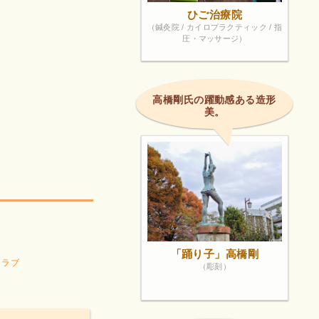
ひご治療院
（鍼灸院 / カイロプラクティック / 指
圧・マッサージ）
高橋剛氏の躍動感ある造形
美。
「踊り子」高橋剛
クラブ
（彫刻）