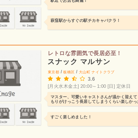
駅近でお店も綺麗！
萩窪駅からすぐの駅チカキャバクラ！
レトロな雰囲気で長居必至！
スナック マルサン
/
/
東京都
板橋区
大山町
ナイトクラブ
3.6
[月火水木金土] 20:00～1:00
[日] 定休日
マスター、可愛いキャストさんが温かく迎えて
もりがけっこう長居してしまうくらい楽しかっ
すごく楽しめました！