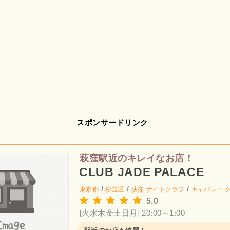
スポンサードリンク
萩窪駅近のキレイなお店！
CLUB JADE PALACE
/
/
/
東京都
杉並区
荻窪
ナイトクラブ
キャバレー 
5.0
[火水木金土日月] 20:00～1:00