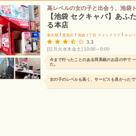
高レベルの女の子と出会う、池袋
【池袋 セクキャバ】あふ
る本店
/
/
/
東京都
豊島区
池袋２丁目
ナイトクラブ
キャバ
3.3
[日月火水木金土] 10:00～0:00
今まで行ったことのある同系統のお店の中で 
た。
女の子のレベルも高く、サービスも良かったで