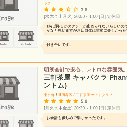
ラブ
3.8
[水木金土月火] 20:00～1:00
[日] 定休日
1時以降しかタクシーが止められないらしいの
かなと思いますがお店自体は非常に楽しかった
付き合いです。
明朗会計で安心、レトロな雰囲気
三軒茶屋 キャバクラ Phan
ントム)
/
/
東京都
世田谷区
三軒茶屋
ナイトクラブ
5.0
[月火水木金土] 20:30～1:00
[日] 定休日
お会計も優しめで楽しかったです。