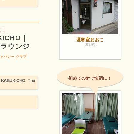
夜！
UKICHO｜
理容室おおこ
フラウンジ
（理容店）
ャバレー クラブ
初めての針で快調に！
en KABUKICHO. The