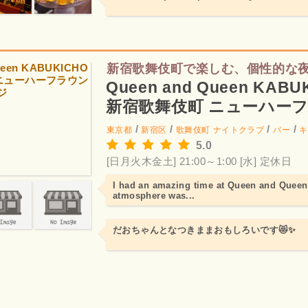
新宿歌舞伎町で楽しむ、個性的な
Queen and Queen KAB
新宿歌舞伎町 ニューハー
/
/
/
/
東京都
新宿区
歌舞伎町
ナイトクラブ
バー
キ
5.0
[日月火木金土] 21:00～1:00
[水] 定休日
I had an amazing time at Queen and Que
atmosphere was...
だおちゃんとなつきままおもしろいです😻✨