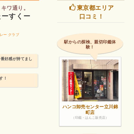
東京都エリア
トキワ通り。
たーすくー
口コミ！
レー クラブ
駅からの探検、親切印鑑体
験！
一番好感が持てまし
す！
ハンコ卸売センター立川錦
町店
（印鑑・はんこ販売店）