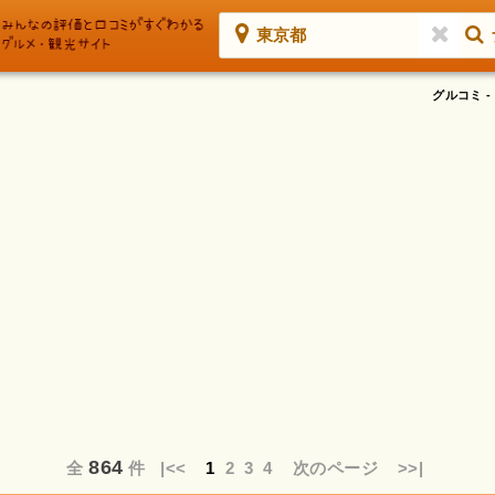
東京都
グルコミ 
864
全
件
|<<
1
2
3
4
次のページ
>>|