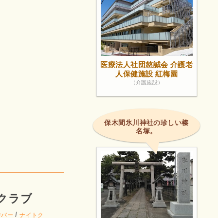
医療法人社団慈誠会 介護老
人保健施設 紅梅園
（介護施設）
保木間氷川神社の珍しい榛
名塚。
！
スクラブ
/
ジバー
ナイトク