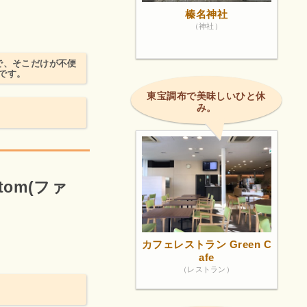
榛名神社
（神社）
で、そこだけが不便
です。
東宝調布で美味しいひと休
み。
。
tom(ファ
カフェレストラン Green C
afe
（レストラン）