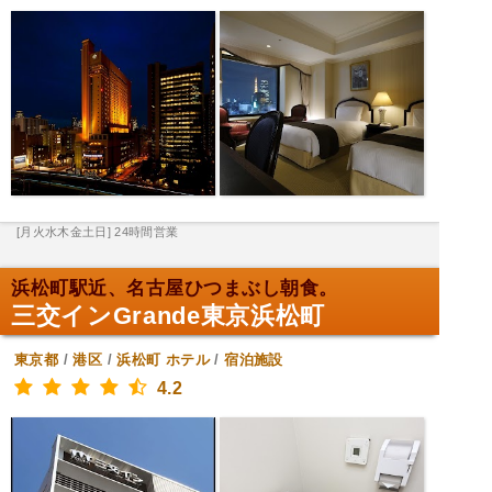
[月火水木金土日] 24時間営業
浜松町駅近、名古屋ひつまぶし朝食。
三交インGrande東京浜松町
東京都
/
港区
/
浜松町
ホテル
/
宿泊施設
4.2