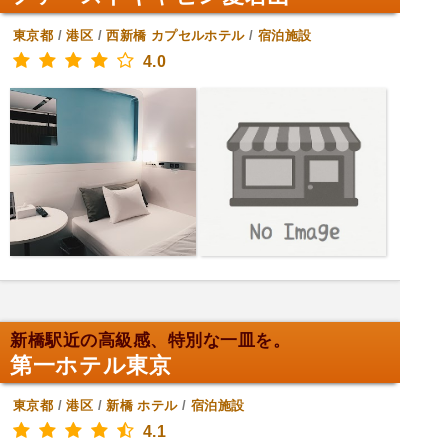
東京都
/
港区
/
西新橋
カプセルホテル
/
宿泊施設
4.0
新橋駅近の高級感、特別な一皿を。
第一ホテル東京
東京都
/
港区
/
新橋
ホテル
/
宿泊施設
4.1