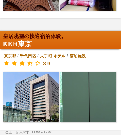
皇居眺望の快適宿泊体験。
KKR東京
東京都
/
千代田区
/
大手町
ホテル
/
宿泊施設
3.9
[金土日月火水木] 11:00～17:00