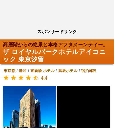
スポンサードリンク
高層階からの絶景と本格アフタヌーンティー。
ザ ロイヤルパークホテルアイコニ
ック 東京汐留
東京都
/
港区
/
東新橋
ホテル
/
高級ホテル
/
宿泊施設
4.4