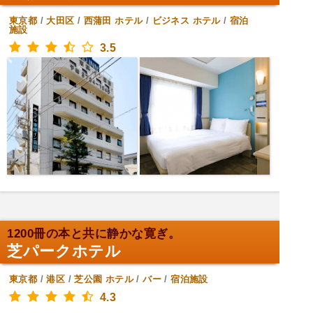
東京都
/
大田区
/
西蒲田
ホテル
/
ビジネス ホテル
/
宿泊
施設
3.5
1200冊の本と共に静かな寛ぎ。
芝パークホテル
東京都
/
港区
/
芝公園
ホテル
/
バー
/
宿泊施設
4.3