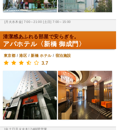
[月火水木金] 7:00～21:00
[土日] 7:00～15:00
清潔感あふれる部屋で安らぎを。
アパホテル〈新橋 御成門〉
東京都
/
港区
/
新橋
ホテル
/
宿泊施設
3.7
[金土日月火水木] 24時間営業