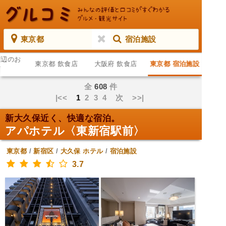
東京都
宿泊施設
周辺のお
東京都 飲食店
大阪府 飲食店
東京都 宿泊施設
店
全
608
件
|<<
1
2
3
4
次
>>|
新大久保近く、快適な宿泊。
アパホテル〈東新宿駅前〉
東京都
/
新宿区
/
大久保
ホテル
/
宿泊施設
3.7