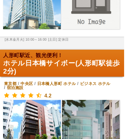
[水木金月火] 10:00～16:00
[土日] 定休日
人形町駅近、観光便利！
ホテル日本橋サイボー(人形町駅徒歩
2分)
東京都
/
中央区
/
日本橋人形町
ホテル
/
ビジネス ホテル
/
宿泊施設
4.2