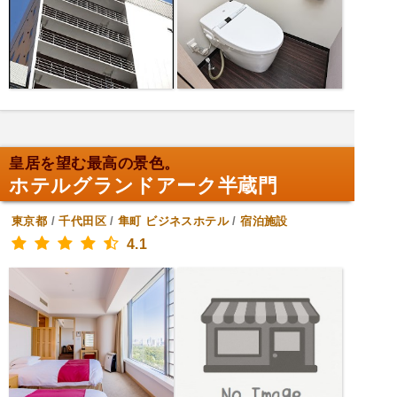
皇居を望む最高の景色。
ホテルグランドアーク半蔵門
東京都
/
千代田区
/
隼町
ビジネスホテル
/
宿泊施設
4.1