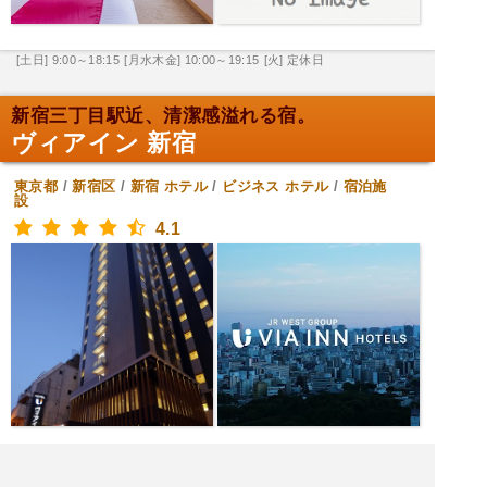
[土日] 9:00～18:15
[月水木金] 10:00～19:15
[火] 定休日
新宿三丁目駅近、清潔感溢れる宿。
ヴィアイン 新宿
東京都
/
新宿区
/
新宿
ホテル
/
ビジネス ホテル
/
宿泊施
設
4.1