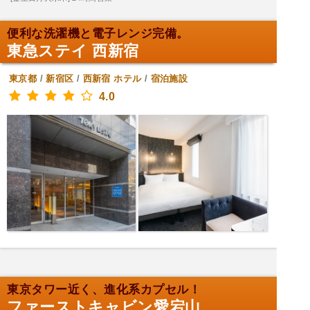
便利な洗濯機と電子レンジ完備。
東急ステイ 西新宿
東京都
/
新宿区
/
西新宿
ホテル
/
宿泊施設
4.0
東京タワー近く、進化系カプセル！
ファーストキャビン愛宕山