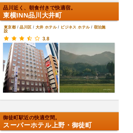
品川近く、朝食付きで快適宿。
東横INN品川大井町
東京都
/
品川区
/
大井
ホテル
/
ビジネス ホテル
/
宿泊施
設
3.8
御徒町駅近の快適空間。
スーパーホテル上野・御徒町