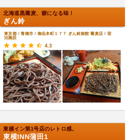
北海道黒蕎麦、癖になる味！
ぎん鈴
東京都
/
青梅市
/
御岳本町１７７ ぎん鈴旅館
蕎麦店
/
宿
泊施設
4.3
東横イン第1号店のレトロ感。
東横INN蒲田1