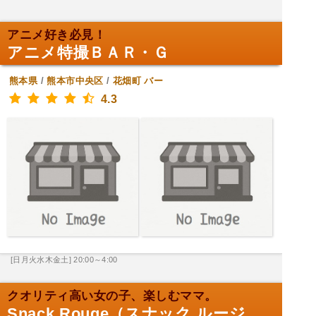
アニメ好き必見！
アニメ特撮ＢＡＲ・Ｇ
熊本県
/
熊本市中央区
/
花畑町
バー
4.3
[日月火水木金土] 20:00～4:00
クオリティ高い女の子、楽しむママ。
Snack Rouge（スナック ルージ