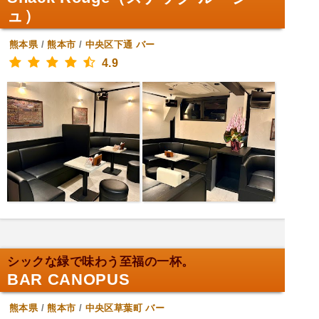
ュ）
熊本県
/
熊本市
/
中央区下通
バー
4.9
シックな緑で味わう至福の一杯。
BAR CANOPUS
熊本県
/
熊本市
/
中央区草葉町
バー