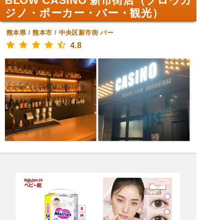
BLOW CASINO 新市街店（ブロウカ
ジノ・ポーカー・バー・観光）
熊本県
/
熊本市
/
中央区新市街
バー
4.8