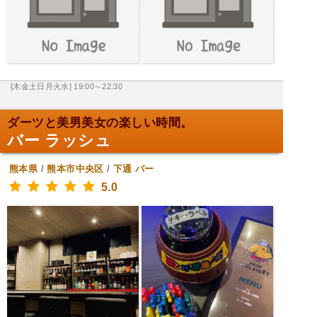
[木金土日月火水] 19:00～22:30
ダーツと美男美女の楽しい時間。
バー ラッシュ
熊本県
/
熊本市中央区
/
下通
バー
5.0