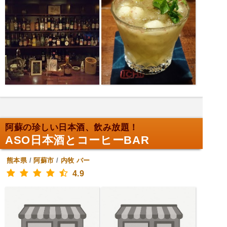
阿蘇の珍しい日本酒、飲み放題！
ASO日本酒とコーヒーBAR
熊本県
/
阿蘇市
/
内牧
バー
4.9