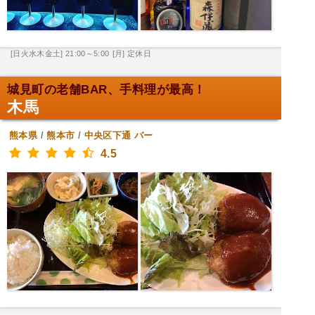
[日火水木金土] 21:00～5:00
[月] 定休日
城見町の老舗BAR、手料理が最高！
木馬
熊本県
/
熊本市
/
中央区下通
バー
4.5