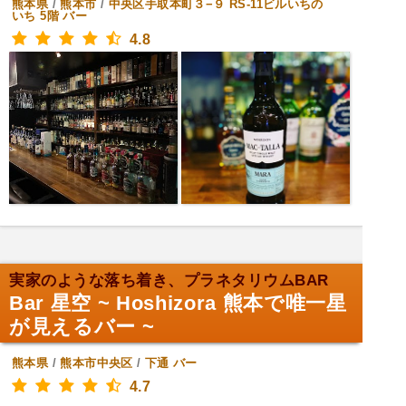
熊本県
/
熊本市
/
中央区手取本町３−９ RS-11ビルいちの
いち 5階
バー
4.8
実家のような落ち着き、プラネタリウムBAR
Bar 星空 ~ Hoshizora 熊本で唯一星
が見えるバー ~
熊本県
/
熊本市中央区
/
下通
バー
4.7