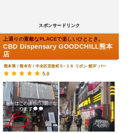
スポンサードリンク
上通りの素敵なPLACEで楽しいひととき。
CBD Dispensary GOODCHILL熊本
店
熊本県
/
熊本市
/
中央区安政町５−１６ リボン 館3F
バー
5.0