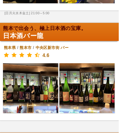
[日月火水木金土] 21:00～5:00
熊本で出会う、極上日本酒の宝庫。
日本酒バー龍
熊本県
/
熊本市
/
中央区新市街
バー
4.6