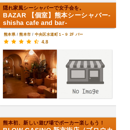
隠れ家風シーシャバーで女子会を。
BAZAR 【個室】熊本シーシャバー-
shisha cafe and bar-
熊本県
/
熊本市
/
中央区水道町１−９ 2F
バー
4.8
熊本初、新しい遊び場でポーカー楽しもう！