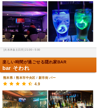
[火水木金土日月] 21:00～5:00
楽しい時間が過ごせる隠れ家BAR
bar そわれ
熊本県
/
熊本市中央区
/
新市街
バー
4.9