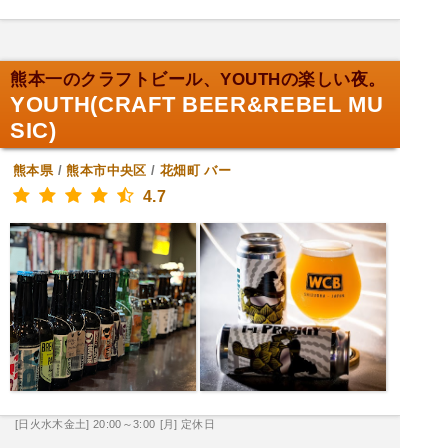
熊本一のクラフトビール、YOUTHの楽しい夜。
YOUTH(CRAFT BEER&REBEL MU
SIC)
熊本県
/
熊本市中央区
/
花畑町
バー
4.7
[日火水木金土] 20:00～3:00
[月] 定休日