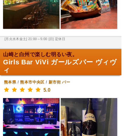
[月火水木金土] 21:00～5:00
[日] 定休日
山崎と白州で楽しむ明るい夜。
Girls Bar ViVi ガールズバー ヴィヴ
ィ
熊本県
/
熊本市中央区
/
新市街
バー
5.0