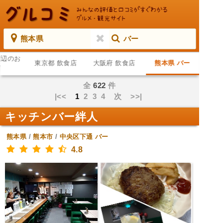
熊本県
バー
周辺のお
東京都 飲食店
大阪府 飲食店
熊本県 バー
店
全
622
件
|<<
1
2
3
4
次
>>|
キッチンバー絆人
熊本県
/
熊本市
/
中央区下通
バー
4.8