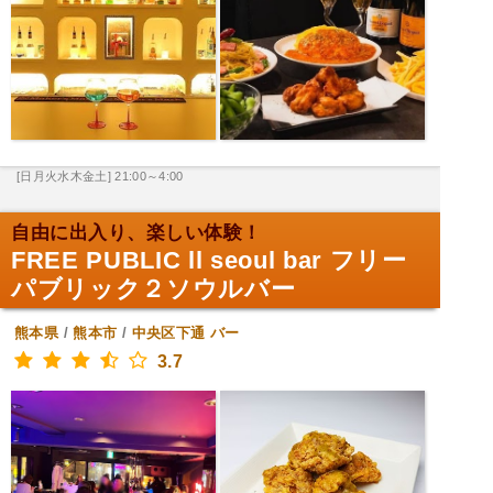
[日月火水木金土] 21:00～4:00
自由に出入り、楽しい体験！
FREE PUBLIC ll seoul bar フリー
パブリック２ソウルバー
熊本県
/
熊本市
/
中央区下通
バー
3.7