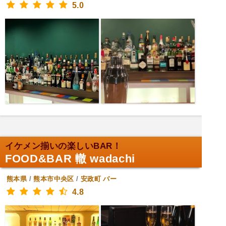
5.0
イケメン揃いの楽しいBAR！
FOOD&BAR 轍 wadachi
熊本県
/
熊本市中央区
/
安政町
バー
4.8