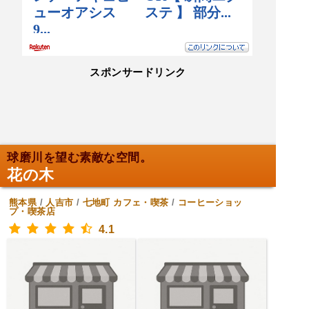
スポンサードリンク
球磨川を望む素敵な空間。
花の木
熊本県
/
人吉市
/
七地町
カフェ・喫茶
/
コーヒーショッ
プ・喫茶店
4.1