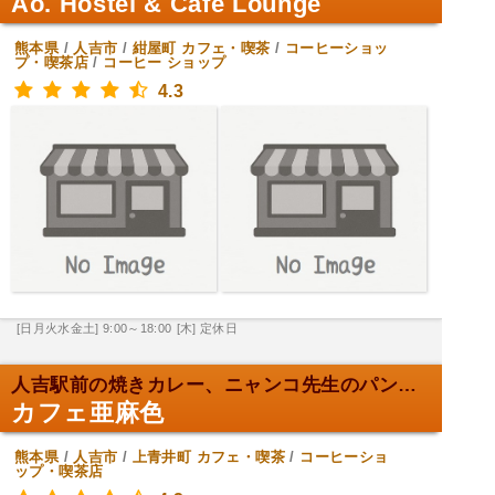
Ao. Hostel & Cafe Lounge
熊本県
/
人吉市
/
紺屋町
カフェ・喫茶
/
コーヒーショッ
プ・喫茶店
/
コーヒー ショップ
4.3
[日月火水金土] 9:00～18:00
[木] 定休日
人吉駅前の焼きカレー、ニャンコ先生のパンケーキ！
カフェ亜麻色
熊本県
/
人吉市
/
上青井町
カフェ・喫茶
/
コーヒーショ
ップ・喫茶店