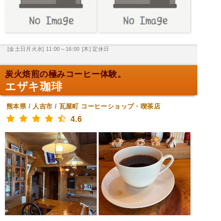
[金土日月火水] 11:00～16:00
[木] 定休日
炭火焙煎の極みコーヒー体験。
エザキ珈琲
熊本県
/
人吉市
/
瓦屋町
コーヒーショップ・喫茶店
4.6