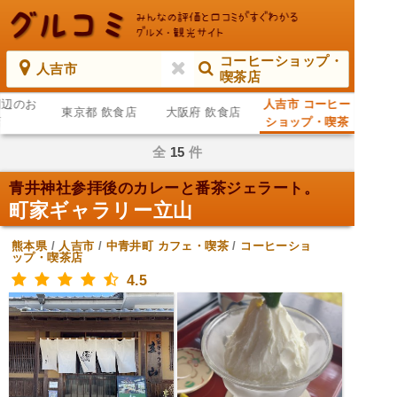
コーヒーショップ・
人吉市
喫茶店
周辺のお
人吉市 コーヒー
東京都 飲食店
大阪府 飲食店
店
ショップ・喫茶
店
全
15
件
青井神社参拝後のカレーと番茶ジェラート。
町家ギャラリー立山
熊本県
/
人吉市
/
中青井町
カフェ・喫茶
/
コーヒーショ
ップ・喫茶店
4.5