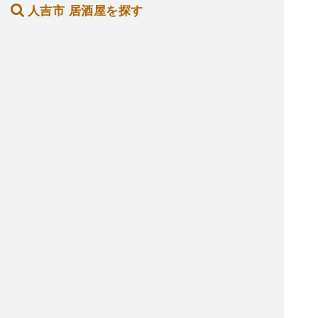
人吉市 居酒屋を探す
人吉市 バーを探す
人吉市 ホテル・旅館を探す
人吉市 ショッピング モールを探す
人吉市 観光名所を探す
人吉市 ナイトクラブを探す
養鶏場を探す
コーヒー スタンドを探す
サーフィン教室を探す