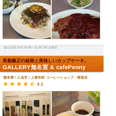
[金土日月火水] 10:00～21:00
[木] 定休日
長船義正の絵画と美味しいカップケーキ。
GALLERY無名室 & cafePeony
熊本県
/
人吉市
/
上青井町
コーヒーショップ・喫茶店
4.3