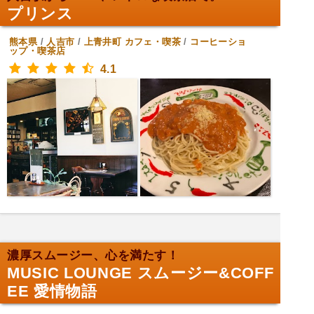
プリンス
熊本県
/
人吉市
/
上青井町
カフェ・喫茶
/
コーヒーショ
ップ・喫茶店
4.1
濃厚スムージー、心を満たす！
MUSIC LOUNGE スムージー&COFF
EE 愛情物語