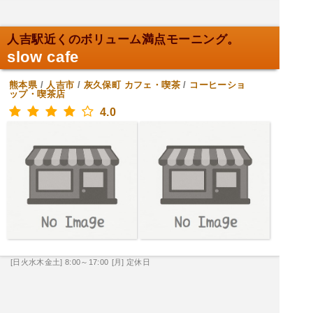
人吉駅近くのボリューム満点モーニング。
slow cafe
熊本県
/
人吉市
/
灰久保町
カフェ・喫茶
/
コーヒーショ
ップ・喫茶店
4.0
[日火水木金土] 8:00～17:00
[月] 定休日