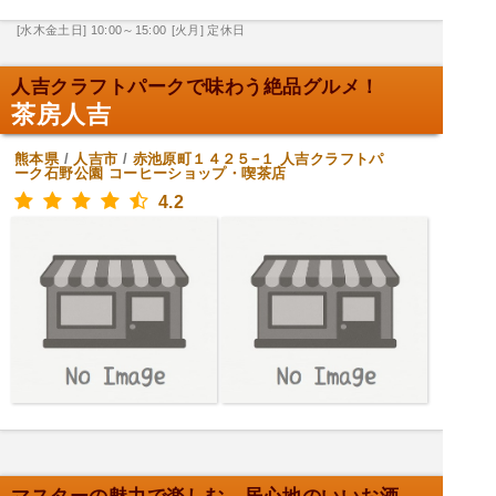
[水木金土日] 10:00～15:00
[火月] 定休日
人吉クラフトパークで味わう絶品グルメ！
茶房人吉
熊本県
/
人吉市
/
赤池原町１４２５−１ 人吉クラフトパ
ーク石野公園
コーヒーショップ・喫茶店
4.2