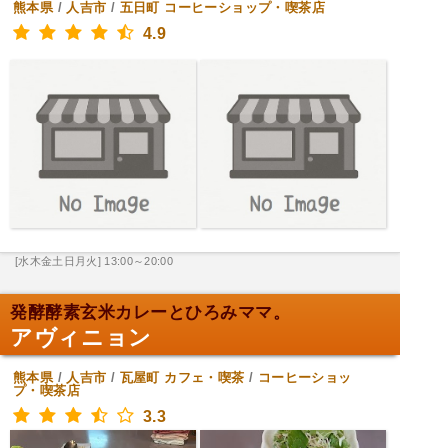
熊本県
/
人吉市
/
五日町
コーヒーショップ・喫茶店
4.9
[水木金土日月火] 13:00～20:00
発酵酵素玄米カレーとひろみママ。
アヴィニョン
熊本県
/
人吉市
/
瓦屋町
カフェ・喫茶
/
コーヒーショッ
プ・喫茶店
3.3