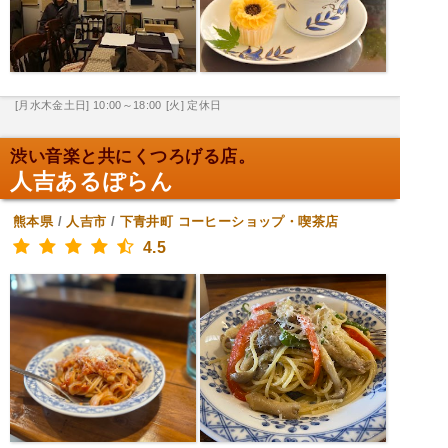
[月水木金土日] 10:00～18:00
[火] 定休日
渋い音楽と共にくつろげる店。
人吉あるぽらん
熊本県
/
人吉市
/
下青井町
コーヒーショップ・喫茶店
4.5