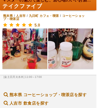
マスターの魅力で楽しむ、居心地のいいお酒の時間。
テイクファイブ
熊本県
/
人吉市
/
九日町
カフェ・喫茶
/
コーヒーショッ
プ・喫茶店
5.0
[金土日月火水木] 11:00～17:00
熊本県 コーヒーショップ・喫茶店を探す
人吉市 飲食店を探す