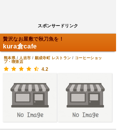
スポンサードリンク
贅沢なお屋敷で秋刀魚を！
kura倉cafe
熊本県
/
人吉市
/
願成寺町
レストラン
/
コーヒーショッ
プ・喫茶店
4.2