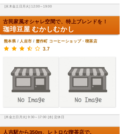
[水木金土日月火] 12:00～19:00
古民家風オシャレ空間で、特上ブレンドを！
珈琲豆屋 むかしむかし
熊本県
/
人吉市
/
蟹作町
コーヒーショップ・喫茶店
3.7
[木金土日月火] 9:30～17:00
[水] 定休日
人吉駅から350m、レトロな喫茶店で。