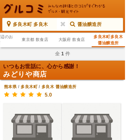
多良木町 多良木
醤油醸造所
周辺のお
多良木町多良木
東京都 飲食店
大阪府 飲食店
店
醤油醸造所
全
1
件
いつもお世話に、心から感謝！
みどりや商店
熊本県
/
多良木町
/
多良木
醤油醸造所
5.0