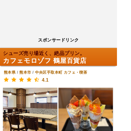
スポンサードリンク
シューズ売り場近く、絶品プリン。
カフェモロゾフ 鶴屋百貨店
熊本県
/
熊本市
/
中央区手取本町
カフェ・喫茶
4.1