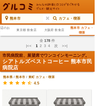
熊本市
カフェ・喫茶
周辺のお
熊本市 カフェ・
東京都 飲食店
大阪府 飲食店
店
喫茶
全
178
件
|<<
1
2
3
4
次
>>|
市民病院前、展望席でワンコインモーニング。
シアトルズベストコーヒー 熊本市民
病院店
熊本県
/
熊本市
/
東町
カフェ・喫茶
4.5