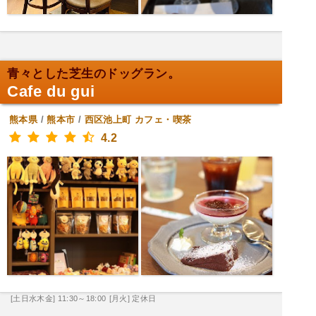
青々とした芝生のドッグラン。
Cafe du gui
熊本県
/
熊本市
/
西区池上町
カフェ・喫茶
4.2
[土日水木金] 11:30～18:00
[月火] 定休日