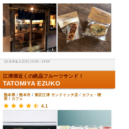
[火水木金土日月] 12:00～19:00
江津湖近くの絶品フルーツサンド！
TATOMIYA EZUKO
熊本県
/
熊本市
/
東区江津
サンドイッチ店
/
カフェ・喫
茶
/
カフェ
4.1