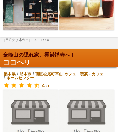
[日月火水木金土] 9:00～17:00
金峰山の隠れ家、雲巌禅寺へ！
ココペリ
熊本県
/
熊本市
/
西区松尾町平山
カフェ・喫茶
/
カフェ
/
ホームセンター
4.5