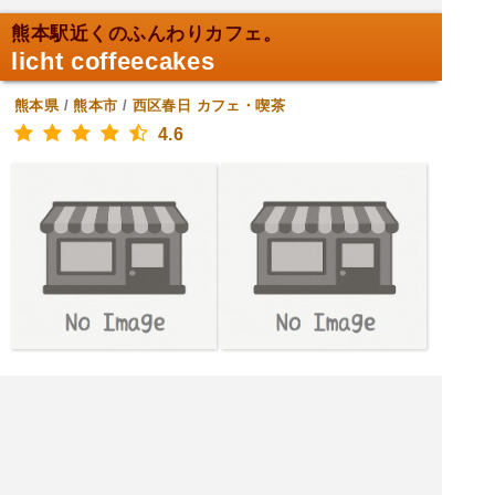
熊本駅近くのふんわりカフェ。
licht coffeecakes
熊本県
/
熊本市
/
西区春日
カフェ・喫茶
4.6
[金土日月火水] 7:30～18:00
[木] 定休日
|<<
1
2
3
4
次
>>|
熊本県 カフェ・喫茶を探す