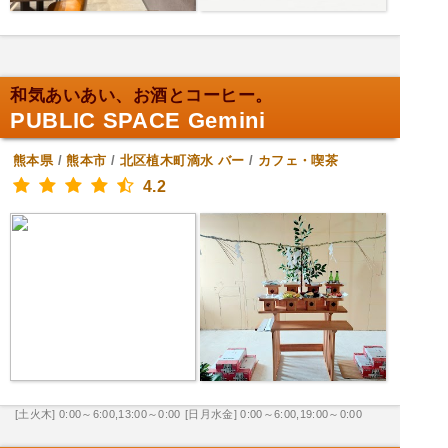
和気あいあい、お酒とコーヒー。
PUBLIC SPACE Gemini
熊本県
/
熊本市
/
北区植木町滴水
バー
/
カフェ・喫茶
4.2
[土火木] 0:00～6:00,13:00～0:00
[日月水金] 0:00～6:00,19:00～0:00