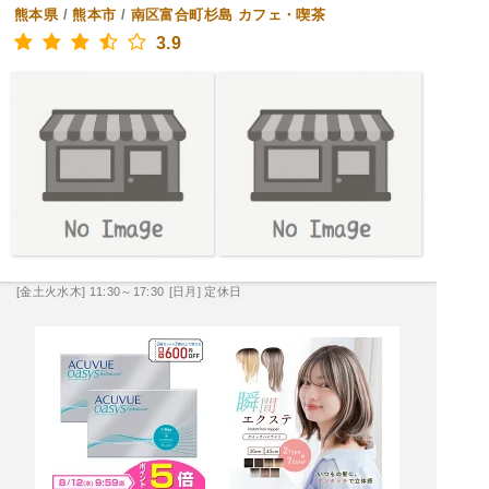
熊本県
/
熊本市
/
南区富合町杉島
カフェ・喫茶
3.9
[金土火水木] 11:30～17:30
[日月] 定休日