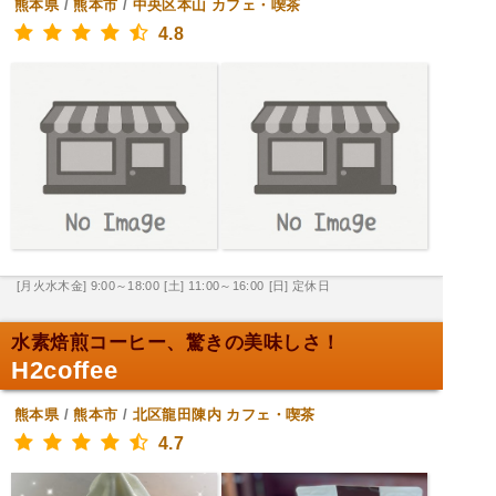
熊本県
/
熊本市
/
中央区本山
カフェ・喫茶
4.8
[月火水木金] 9:00～18:00
[土] 11:00～16:00
[日] 定休日
水素焙煎コーヒー、驚きの美味しさ！
H2coffee
熊本県
/
熊本市
/
北区龍田陳内
カフェ・喫茶
4.7