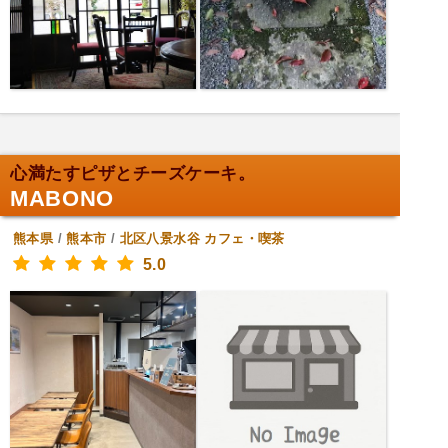
心満たすピザとチーズケーキ。
MABONO
熊本県
/
熊本市
/
北区八景水谷
カフェ・喫茶
5.0