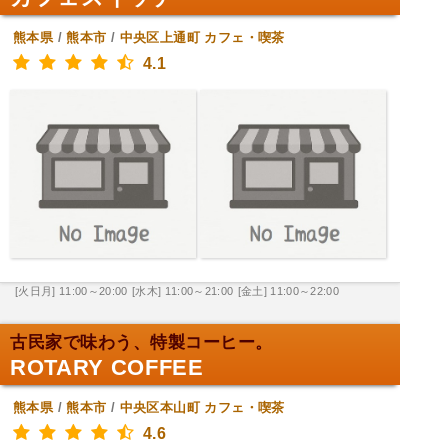
熊本県
/
熊本市
/
中央区上通町
カフェ・喫茶
4.1
[火日月] 11:00～20:00
[水木] 11:00～21:00
[金土] 11:00～22:00
古民家で味わう、特製コーヒー。
ROTARY COFFEE
熊本県
/
熊本市
/
中央区本山町
カフェ・喫茶
4.6