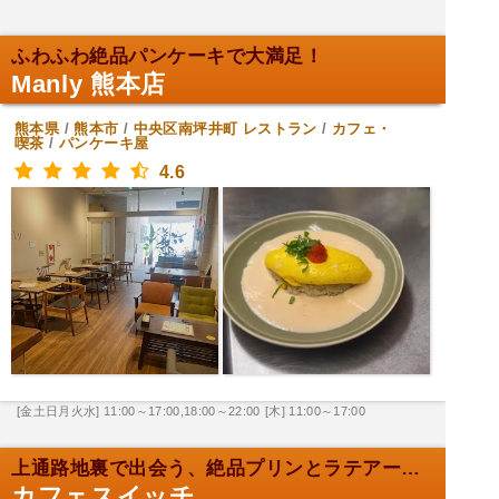
ふわふわ絶品パンケーキで大満足！
Manly 熊本店
熊本県
/
熊本市
/
中央区南坪井町
レストラン
/
カフェ・
喫茶
/
パンケーキ屋
4.6
[金土日月火水] 11:00～17:00,18:00～22:00
[木] 11:00～17:00
上通路地裏で出会う、絶品プリンとラテアート。
カフェスイッチ