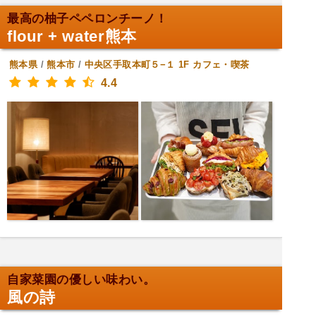
最高の柚子ペペロンチーノ！
flour + water熊本
熊本県
/
熊本市
/
中央区手取本町５−１ 1F
カフェ・喫茶
4.4
自家菜園の優しい味わい。
風の詩