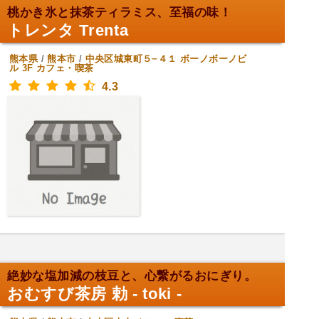
桃かき氷と抹茶ティラミス、至福の味！
トレンタ Trenta
熊本県
/
熊本市
/
中央区城東町５−４１ ボーノボーノビ
ル 3F
カフェ・喫茶
4.3
絶妙な塩加減の枝豆と、心繋がるおにぎり。
おむすび茶房 勅 - toki -