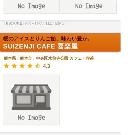
[月火水木金] 9:30～16:00
[日土] 定休日
桜のアイスとりんご飴、味わい豊か。
SUIZENJI CAFE 喜楽屋
熊本県
/
熊本市
/
中央区水前寺公園
カフェ・喫茶
4.3