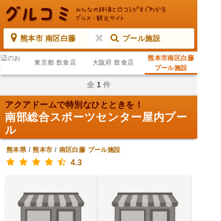
熊本市 南区白藤
プール施設
周辺のお
熊本市南区白藤
東京都 飲食店
大阪府 飲食店
店
プール施設
全
1
件
アクアドームで特別なひとときを！
南部総合スポーツセンター屋内プー
ル
熊本県
/
熊本市
/
南区白藤
プール施設
4.3