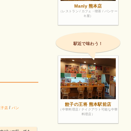
Manly 熊本店
（レストラン / カフェ・喫茶 / パンケー
キ屋）
駅近で味わう！
！
餃子の王将 熊本駅前店
/
菓子店
パン
（中華料理店 / テイクアウト可能な中華
料理店）