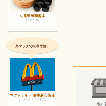
丸亀製麺南熊本
（うどん屋）
角マックで街中休憩！
マクドナルド 熊本新市街店
（ファースト フード店）