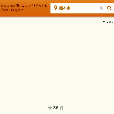
熊本市
グルコミ
36
全
件