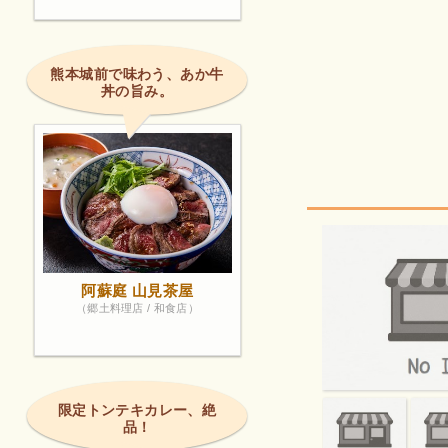
熊本城前で味わう、あか牛
丼の旨み。
阿蘇庭 山見茶屋
（郷土料理店 / 和食店）
限定トンテキカレー、絶
品！