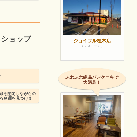
りショップ
ジョイフル植木店
（レストラン）
。
ふわふわ絶品パンケーキで
大満足！
扉を開閉しながらの
にる冷麺を見つけま