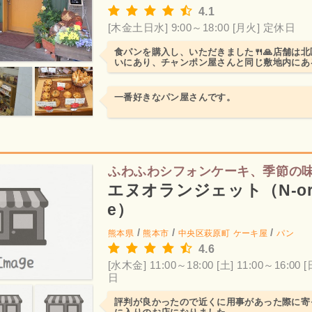
4.1
[木金土日水] 9:00～18:00
[月火] 定休日
食パンを購入し、いただきました🍴🙏店舗は
いにあり、チャンポン屋さんと同じ敷地内にあ
店内はさほど広くはあ...
一番好きなパン屋さんです。
ふわふわシフォンケーキ、季節の
エヌオランジェット（N-ora
e）
/
/
/
熊本県
熊本市
中央区萩原町
ケーキ屋
パン
4.6
[水木金] 11:00～18:00
[土] 11:00～16:00
[
日
評判が良かったので近くに用事があった際に寄