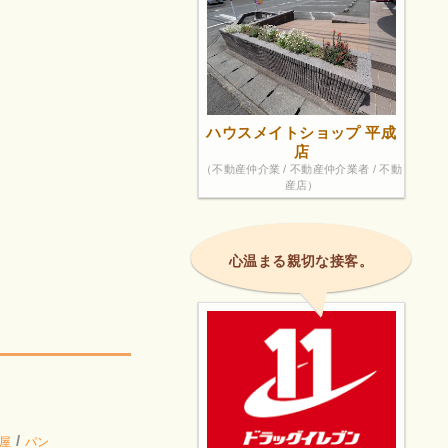
ハウスメイトショップ 平成
店
（不動産仲介業 / 不動産仲介業者 / 不動
産店）
心温まる親切な接客。
/
屋
パン