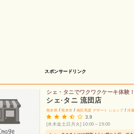
スポンサードリンク
シェ・タニでワクワクケーキ体験
シェ·タニ 流団店
/
/
/
熊本県
熊本市
南区馬渡
デザート ショップ
洋
3.9
[水木金土日月火] 10:00～19:00