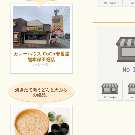
カレーハウス CoCo壱番屋
熊本保田窪店
（カレー店）
焼きたて肉うどんと天ぷら
の絶品。