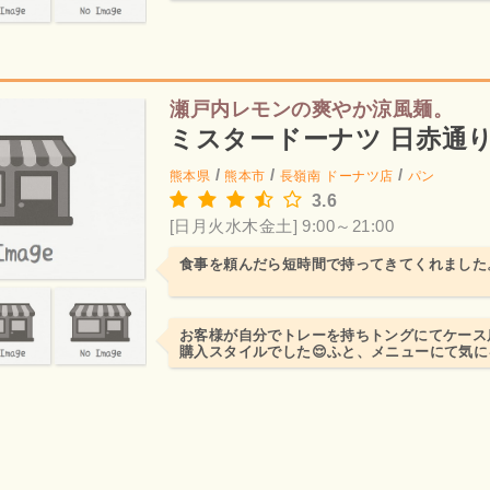
瀬戸内レモンの爽やか涼風麺。
ミスタードーナツ 日赤通
/
/
/
熊本県
熊本市
長嶺南
ドーナツ店
パン
3.6
[日月火水木金土] 9:00～21:00
食事を頼んだら短時間で持ってきてくれました
お客様が自分でトレーを持ちトングにてケース
購入スタイルでした😌ふと、メニューにて気
して、テイクアウトのつ...