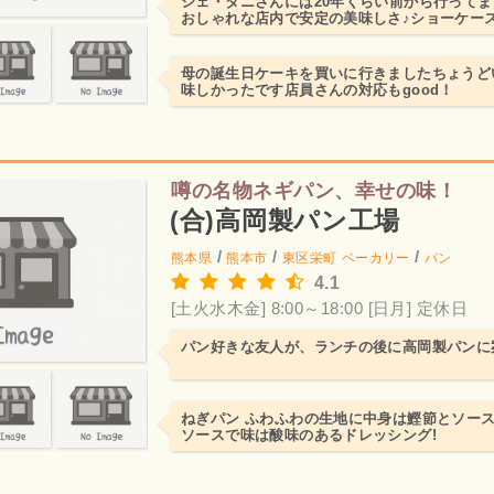
シェ・タニさんには20年くらい前から行って
おしゃれな店内で安定の美味しさ♪ショーケー
たちをみるとワクワク...
母の誕生日ケーキを買いに行きましたちょうど
味しかったです店員さんの対応もgood！
噂の名物ネギパン、幸せの味！
(合)高岡製パン工場
/
/
/
熊本県
熊本市
東区栄町
ベーカリー
パン
4.1
[土火水木金] 8:00～18:00
[日月] 定休日
パン好きな友人が、ランチの後に高岡製パンに
ねぎパン ふわふわの生地に中身は鰹節とソース
ソースで味は酸味のあるドレッシング!