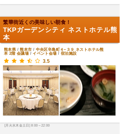
繁華街近くの美味しい朝食！
TKPガーデンシティ ネストホテル熊
本
熊本県
/
熊本市
/
中央区辛島町４−３９ ネストホテル熊
本 2階
会議場
/
イベント会場
/
宿泊施設
3.5
[月火水木金土日] 8:00～22:00