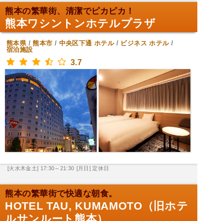
熊本の繁華街、清潔でピカピカ！
熊本ワシントンホテルプラザ
熊本県
/
熊本市
/
中央区下通
ホテル
/
ビジネス ホテル
/
宿泊施設
3.7
[火水木金土] 17:30～21:30
[月日] 定休日
熊本の繁華街で快適な朝食。
HOTEL TAU, KUMAMOTO（旧ホテ
ルサンルート熊本）