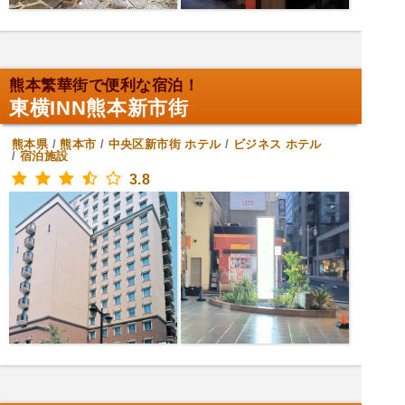
熊本繁華街で便利な宿泊！
東横INN熊本新市街
熊本県
/
熊本市
/
中央区新市街
ホテル
/
ビジネス ホテル
/
宿泊施設
3.8