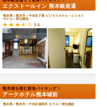
熊本銀座通りで朝食バイキング！
エクストールイン 熊本銀座通
熊本県
/
熊本市
/
中央区下通
ビジネスホテル
/
ビジネス
ホテル
/
宿泊施設
3.8
熊本城を望む朝食バイキング！
アークホテル熊本城前
熊本県
/
熊本市
/
中央区城東町
ホテル
/
宿泊施設