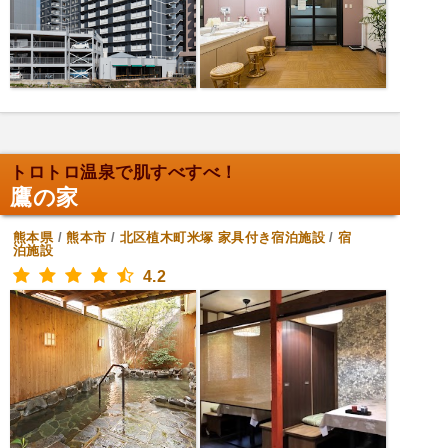
トロトロ温泉で肌すべすべ！
鷹の家
熊本県
/
熊本市
/
北区植木町米塚
家具付き宿泊施設
/
宿
泊施設
4.2