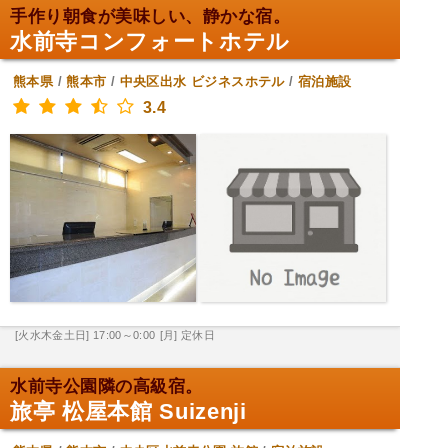
手作り朝食が美味しい、静かな宿。
水前寺コンフォートホテル
熊本県
/
熊本市
/
中央区出水
ビジネスホテル
/
宿泊施設
3.4
[火水木金土日] 17:00～0:00
[月] 定休日
水前寺公園隣の高級宿。
旅亭 松屋本館 Suizenji