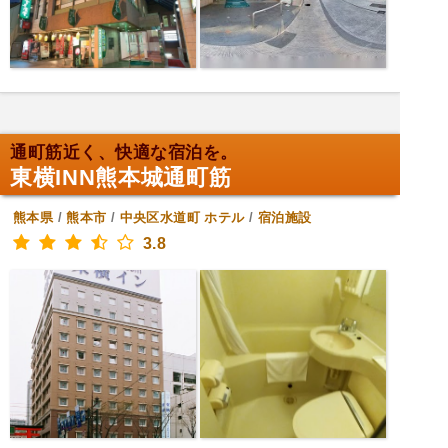
通町筋近く、快適な宿泊を。
東横INN熊本城通町筋
熊本県
/
熊本市
/
中央区水道町
ホテル
/
宿泊施設
3.8