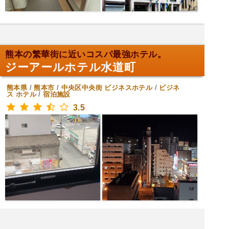
熊本の繁華街に近いコスパ最強ホテル。
ジーアールホテル水道町
熊本県
/
熊本市
/
中央区中央街
ビジネスホテル
/
ビジネ
ス ホテル
/
宿泊施設
3.5
[月火水木金土日] 24時間営業