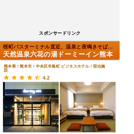
スポンサードリンク
桜町バスターミナル直近、温泉と夜鳴きそば快楽！
天然温泉六花の湯ドーミーイン熊本
熊本県
/
熊本市
/
中央区辛島町
ビジネスホテル
/
宿泊施
設
4.2