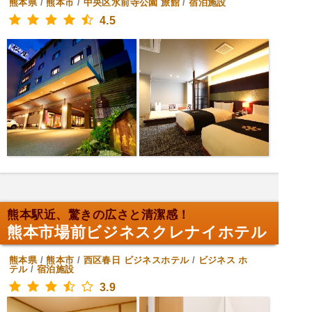
熊本県
/
熊本市
/
中央区水前寺公園
旅館
/
宿泊施設
4.5
熊本駅近、驚きの広さと清潔感！
熊本市場前ビジネスクレナイホテル
熊本県
/
熊本市
/
西区春日
ビジネスホテル
/
ビジネス ホ
テル
/
宿泊施設
3.9