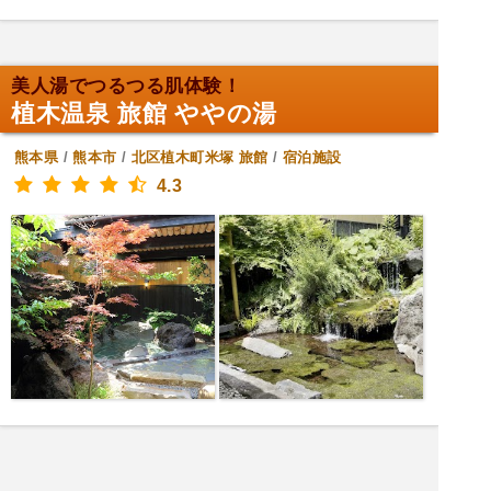
美人湯でつるつる肌体験！
植木温泉 旅館 ややの湯
熊本県
/
熊本市
/
北区植木町米塚
旅館
/
宿泊施設
4.3