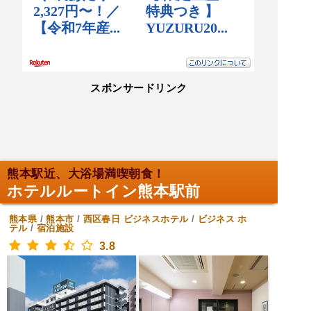
スポンサードリンク
熊本駅近、大浴場満喫朝食！
ホテルルートイン熊本駅前
熊本県
/
熊本市
/
西区春日
ビジネスホテル
/
ビジネス ホ
テル
/
宿泊施設
3.8