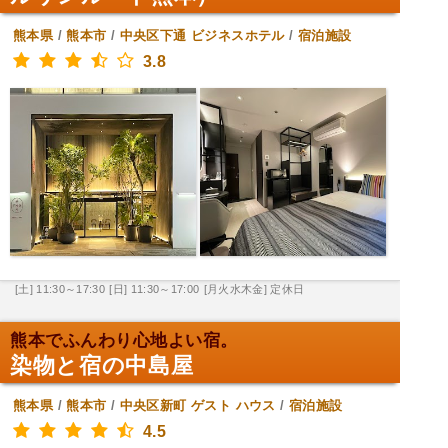
熊本県
/
熊本市
/
中央区下通
ビジネスホテル
/
宿泊施設
3.8
[土] 11:30～17:30
[日] 11:30～17:00
[月火水木金] 定休日
熊本でふんわり心地よい宿。
染物と宿の中島屋
熊本県
/
熊本市
/
中央区新町
ゲスト ハウス
/
宿泊施設
4.5