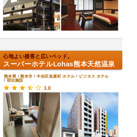
心地よい接客と広いベッド。
スーパーホテルLohas熊本天然温泉
熊本県
/
熊本市
/
中央区魚屋町
ホテル
/
ビジネス ホテル
/
宿泊施設
3.8