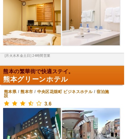
[月火水木金土日] 24時間営業
熊本の繁華街で快適ステイ。
熊本グリーンホテル
熊本県
/
熊本市
/
中央区花畑町
ビジネスホテル
/
宿泊施
設
3.6