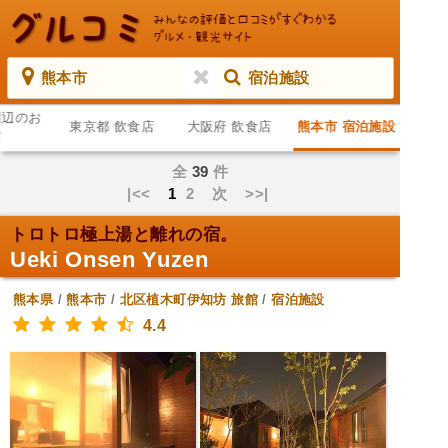
熊本市
宿泊施設
周辺のお
東京都 飲食店
大阪府 飲食店
熊本市 宿泊施設
店
全
39
件
|<<
1
2
次
>>|
トロトロ極上湯と離れの宿。
Ueki Onsen Yuzen
熊本県
/
熊本市
/
北区植木町伊知坊
旅館
/
宿泊施設
4.4