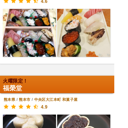
4.6
火曜限定！
福榮堂
熊本県
/
熊本市
/
中央区大江本町
和菓子屋
4.9