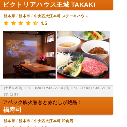
ビクトリアハウス王城 TAKAKI
熊本県
/
熊本市
/
中央区大江本町
ステーキハウス
4.5
[土月火木金] 11:30～15:00,17:30～22:00
[日] 11:30～17:00,17:30～21:00
[水] 定休日
アベック鉄火巻きと赤だしが絶品！
福寿司
熊本県
/
熊本市
/
中央区大江本町
和食店