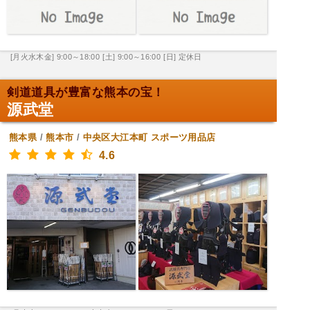
[月火水木金] 9:00～18:00
[土] 9:00～16:00
[日] 定休日
剣道道具が豊富な熊本の宝！
源武堂
熊本県
/
熊本市
/
中央区大江本町
スポーツ用品店
4.6