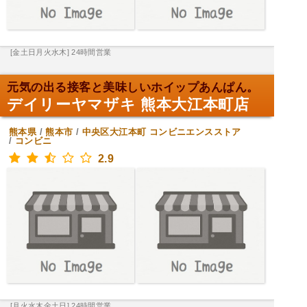
[金土日月火水木] 24時間営業
元気の出る接客と美味しいホイップあんぱん。
デイリーヤマザキ 熊本大江本町店
熊本県
/
熊本市
/
中央区大江本町
コンビニエンスストア
/
コンビニ
2.9
[月火水木金土日] 24時間営業