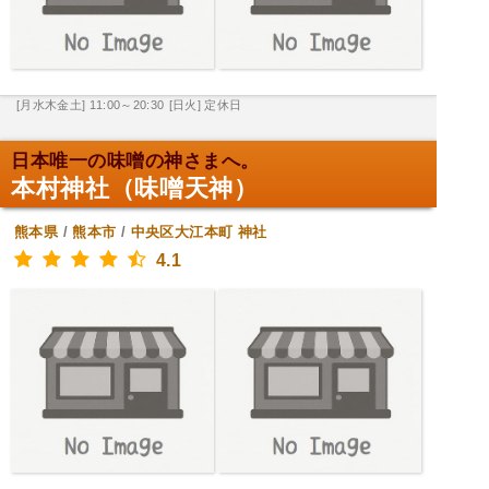
[月水木金土] 11:00～20:30
[日火] 定休日
日本唯一の味噌の神さまへ。
本村神社（味噌天神）
熊本県
/
熊本市
/
中央区大江本町
神社
4.1