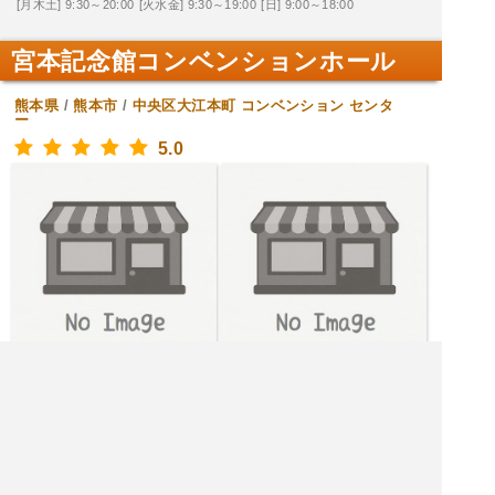
[月木土] 9:30～20:00
[火水金] 9:30～19:00
[日] 9:00～18:00
宮本記念館コンベンションホール
熊本県
/
熊本市
/
中央区大江本町
コンベンション センタ
ー
5.0
[月火水木金] 9:30～17:00
[土日] 定休日
|<<
1
2
次
>>|
熊本市 飲食店を探す