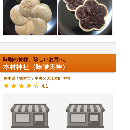
味噌の神様、珍しいお宮へ。
本村神社（味噌天神）
熊本県
/
熊本市
/
中央区大江本町
神社
4.1