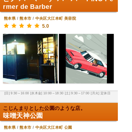
rmer de Barber
熊本県
/
熊本市
/
中央区大江本町
美容院
5.0
[日] 9:30～16:00
[水木金] 10:00～18:30
[土] 9:30～17:00
[月火] 定休日
こじんまりとした公園のような店。
味噌天神公園
熊本県
/
熊本市
/
中央区大江本町
公園