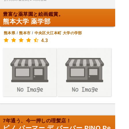
豊富な薬草園と絵画鑑賞。
熊本大学 薬学部
熊本県
/
熊本市
/
中央区大江本町
大学の学部
4.3
7年通う、今一押しの理髪店！
ピノ パーマー デ バーバー PINO Pe