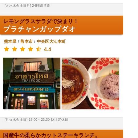
[火水木金土日月] 24時間営業
レモングラスサラダで決まり！
プラチャンガップダオ
熊本県
/
熊本市
/
中央区大江本町
4.4
[月火水金土日] 18:00～23:30
[木] 定休日
国産牛の柔らかカットステーキランチ。