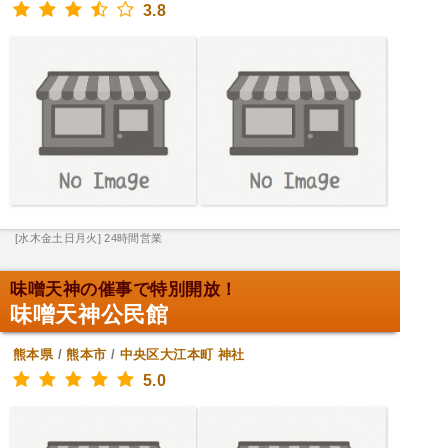
3.8
[水木金土日月火] 24時間営業
味噌天神の催事で特別開放！
味噌天神公民館
熊本県
/
熊本市
/
中央区大江本町
神社
5.0