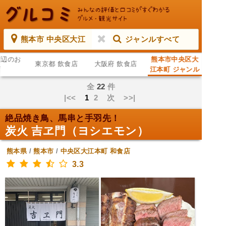
熊本市 中央区大江
ジャンルすべて
周辺のお
熊本市中央区大
東京都 飲食店
大阪府 飲食店
店
江本町 ジャンル
すべて
全
22
件
|<<
1
2
次
>>|
絶品焼き鳥、馬串と手羽先！
炭火 吉ヱ門（ヨシエモン）
熊本県
/
熊本市
/
中央区大江本町
和食店
3.3