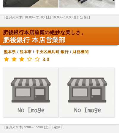
[金月火水木] 10:00～21:00
[土] 10:00～18:00
[日] 定休日
肥後銀行本店前庭の絶妙な美しさ。
肥後銀行 本店営業部
熊本県
/
熊本市
/
中央区練兵町
銀行
/
財務機関
3.0
[金月火水木] 9:00～15:00
[土日] 定休日