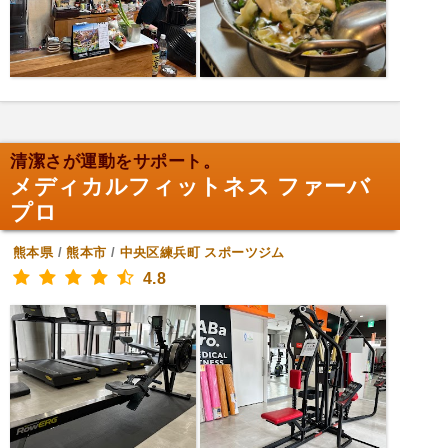
清潔さが運動をサポート。
メディカルフィットネス ファーバ
プロ
熊本県
/
熊本市
/
中央区練兵町
スポーツジム
4.8