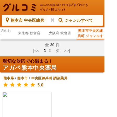
熊本市 中央区練兵
ジャンルすべて
周辺のお
熊本市中央区練
東京都 飲食店
大阪府 飲食店
店
兵町 ジャンルす
べて
全
30
件
|<<
1
2
次
>>|
親切な対応で心温まる！
アガペ熊本中央薬局
熊本県
/
熊本市
/
中央区練兵町
調剤薬局
5.0