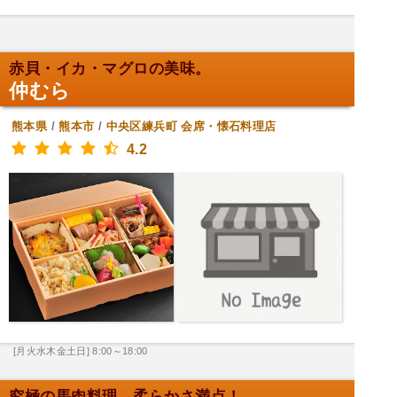
赤貝・イカ・マグロの美味。
仲むら
熊本県
/
熊本市
/
中央区練兵町
会席・懐石料理店
4.2
[月火水木金土日] 8:00～18:00
究極の馬肉料理、柔らかさ満点！