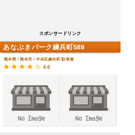
スポンサードリンク
あなぶきパーク練兵町589
熊本県
/
熊本市
/
中央区練兵町
駐車場
4.0