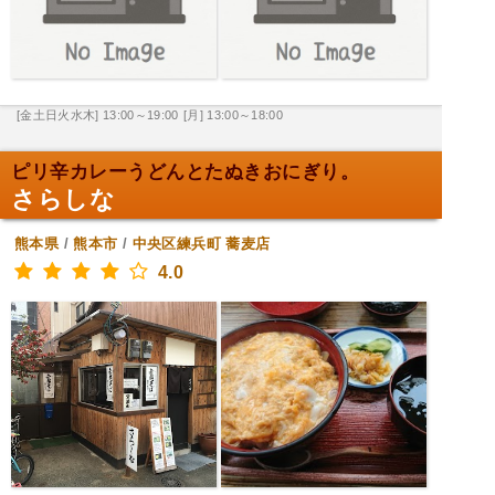
[金土日火水木] 13:00～19:00
[月] 13:00～18:00
ピリ辛カレーうどんとたぬきおにぎり。
さらしな
熊本県
/
熊本市
/
中央区練兵町
蕎麦店
4.0