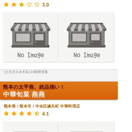
3.0
[土日月火水木金] 24時間営業
熊本の太平燕、絶品揃い！
中華旬菜 燕燕
熊本県
/
熊本市
/
中央区練兵町
中華料理店
4.1