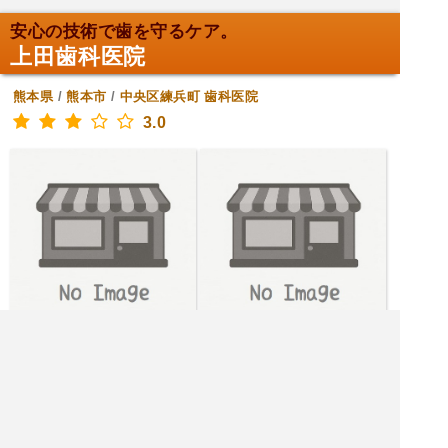
安心の技術で歯を守るケア。
上田歯科医院
熊本県
/
熊本市
/
中央区練兵町
歯科医院
3.0
[金月火水木] 10:00～12:30,14:00～20:00
[土] 10:00～13:00
[日] 定休日
|<<
1
2
次
>>|
熊本市 飲食店を探す