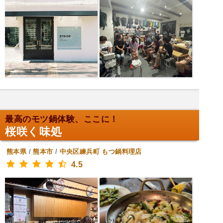
最高のモツ鍋体験、ここに！
桜咲く味処
熊本県
/
熊本市
/
中央区練兵町
もつ鍋料理店
4.5