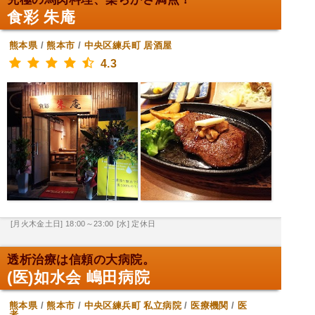
食彩 朱庵
熊本県
/
熊本市
/
中央区練兵町
居酒屋
4.3
[月火木金土日] 18:00～23:00
[水] 定休日
透析治療は信頼の大病院。
(医)如水会 嶋田病院
熊本県
/
熊本市
/
中央区練兵町
私立病院
/
医療機関
/
医
者