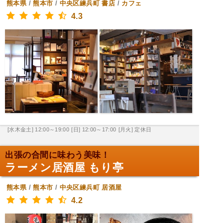
熊本県
/
熊本市
/
中央区練兵町
書店
/
カフェ
4.3
[水木金土] 12:00～19:00
[日] 12:00～17:00
[月火] 定休日
出張の合間に味わう美味！
ラーメン居酒屋 もり亭
熊本県
/
熊本市
/
中央区練兵町
居酒屋
4.2