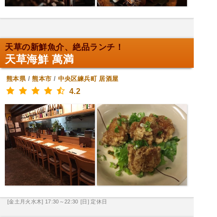
天草の新鮮魚介、絶品ランチ！
天草海鮮 萬満
熊本県
/
熊本市
/
中央区練兵町
居酒屋
4.2
[金土月火水木] 17:30～22:30
[日] 定休日