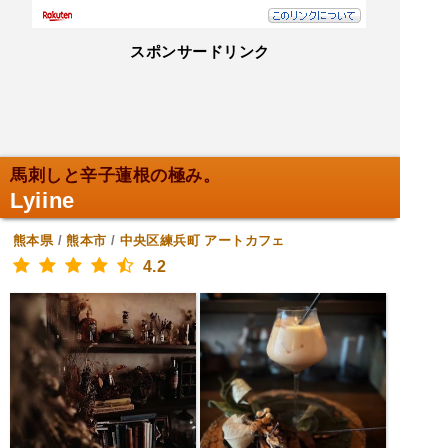
スポンサードリンク
馬刺しと辛子蓮根の極み。
Lyiine
熊本県
/
熊本市
/
中央区練兵町
アートカフェ
4.2