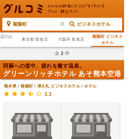
菊陽町
ビジネスホテル
周辺のお
菊陽町 ビジネス
東京都 飲食店
大阪府 飲食店
店
ホテル
全
2
件
阿蘇への道中、疲れを癒す温泉。
グリーンリッチホテル あそ熊本空港
熊本県
/
菊陽町
/
津久礼
ビジネスホテル
/
ホテル
3.3