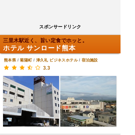
スポンサードリンク
三里木駅近く、旨い定食でホッと。
ホテル サンロード熊本
熊本県
/
菊陽町
/
津久礼
ビジネスホテル
/
宿泊施設
3.3