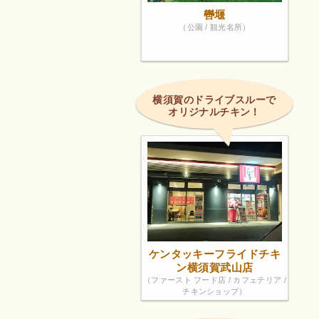
轡堰
（公園 / 観光名所）
横須賀のドライブスルーで
オリジナルチキン！
ケンタッキーフライドチキ
ン横須賀武山店
（ファースト フード店 / カフェテリア /
チキンショップ）