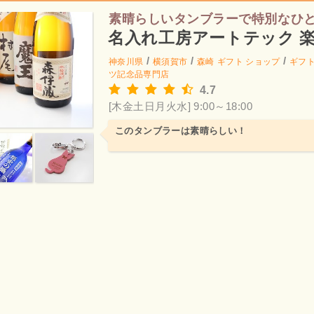
素晴らしいタンブラーで特別なひ
名入れ工房アートテック 
/
/
/
神奈川県
横須賀市
森崎
ギフト ショップ
ギフ
ツ記念品専門店
4.7
[木金土日月火水] 9:00～18:00
このタンブラーは素晴らしい！