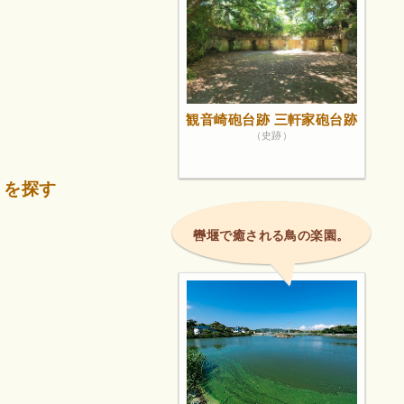
観音崎砲台跡 三軒家砲台跡
（史跡）
）を探す
轡堰で癒される鳥の楽園。