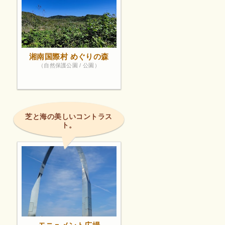
湘南国際村 めぐりの森
（自然保護公園 / 公園）
芝と海の美しいコントラス
ト。