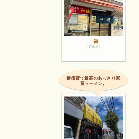
一福
（定食屋）
横須賀で最高のあっさり家
系ラーメン。