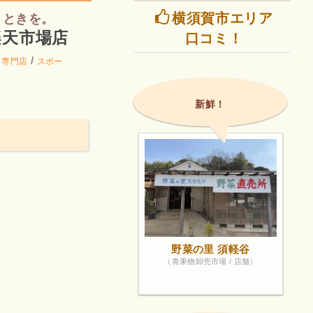
横須賀市エリア
とときを。
楽天市場店
口コミ！
/
ト専門店
スポー
新鮮！
野菜の里 須軽谷
（青果物卸売市場 / 店舗）