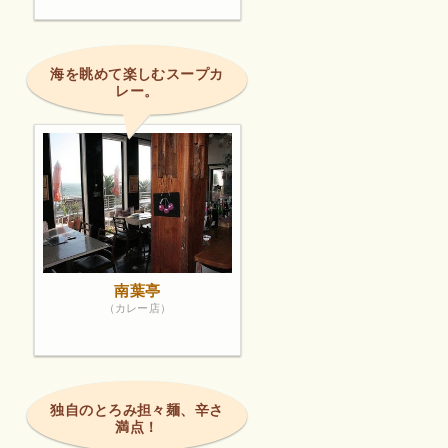
海を眺めて楽しむスープカ
レー。
南葉亭
（カレー店）
独自のとろみ担々麺、辛さ
満点！