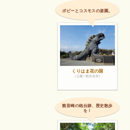
ポピーとコスモスの楽園。
くりはま花の国
（公園 / 観光名所）
観音崎の砲台跡、歴史散歩
を！