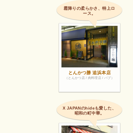
霜降りの柔らかさ、特上ロ
ース。
とんかつ勝 追浜本店
（とんかつ店 / 肉料理店 / パブ）
X JAPANのhideも愛した、
昭和の町中華。