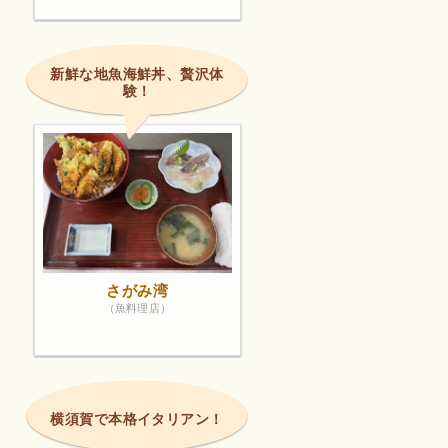
新鮮な地魚海鮮丼、贅沢体
験！
さがみ湾
（魚料理店）
横須賀で本格イタリアン！