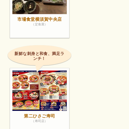
市場食堂横須賀中央店
（定食屋）
新鮮な刺身と和食、満足ラ
ンチ！
第二ひさご寿司
（寿司店）