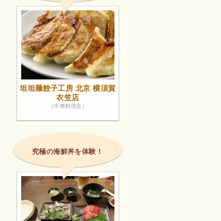
坦坦麺餃子工房 北京 横須賀
衣笠店
（中華料理店）
究極の海鮮丼を体験！