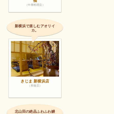
福
（中華料理店）
新横浜で楽しむアオリイ
カ。
きじま 新横浜店
（和食店）
北山田の絶品ふわふわ鰻