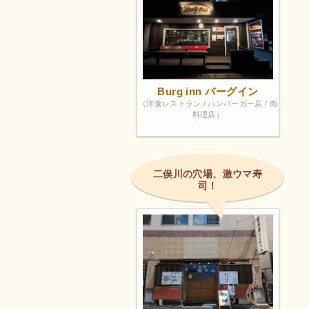
Burg inn バーグイン
（洋食レストラン / ハンバーガー店 / 肉
料理店）
二俣川の穴場、激ウマ寿
司！