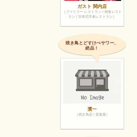
ガスト 関内店
（ファミリー レストラン / 朝食レスト
ラン / 日本式洋食レストラン）
焼き鳥とどすけべサワー、
絶品！
濱一
（焼き鳥店 / 居酒屋）