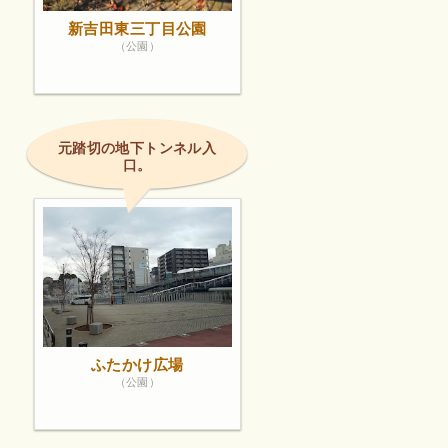
新吉田東三丁目公園
（公園）
元踏切の地下トンネル入
口。
ふたかけ広場
（公園）