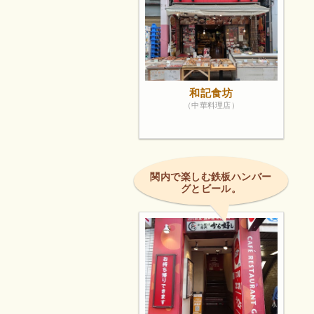
和記食坊
（中華料理店）
関内で楽しむ鉄板ハンバー
グとビール。