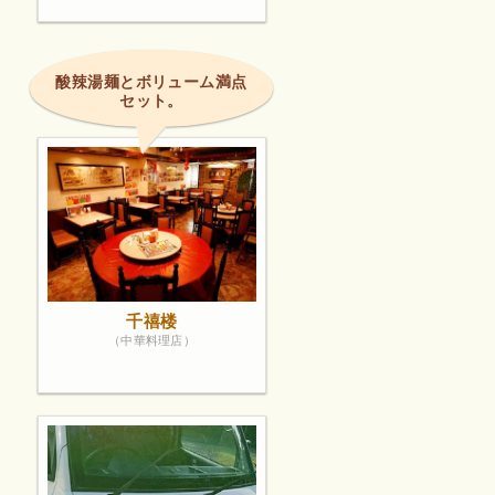
酸辣湯麺とボリューム満点
セット。
千禧楼
（中華料理店）