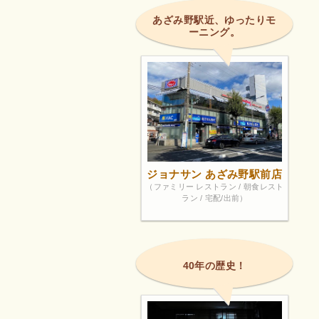
あざみ野駅近、ゆったりモ
ーニング。
ジョナサン あざみ野駅前店
（ファミリー レストラン / 朝食レスト
ラン / 宅配/出前）
40年の歴史！