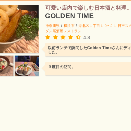
可愛い店内で楽しむ日本酒と料理
GOLDEN TIME
/
/
神奈川県
横浜市
港北区１丁目１９−２１ 日吉スカ
ダン居酒屋レストラン
4.8
以前ランチで訪問したGolden Timeさんに
した。
３度目の訪問。