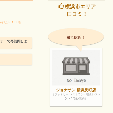
横浜市エリア
。
口コミ！
イビル １D
モ
横浜駅近！
ディナーで再訪問しま
ジョナサン 横浜反町店
（ファミリー レストラン / 朝食レスト
ラン / 宅配/出前）