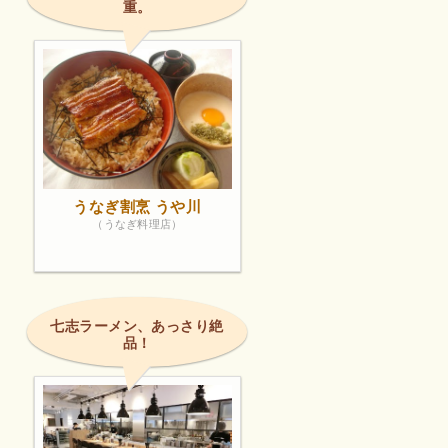
重。
うなぎ割烹 うや川
（うなぎ料理店）
七志ラーメン、あっさり絶
品！