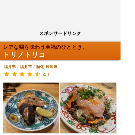
スポンサードリンク
レアな鶏を味わう至福のひととき。
トリノトリコ
福井県
/
福井市
/
順化
居酒屋
4.1