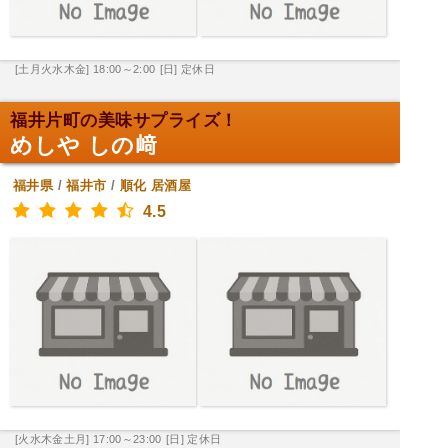
[土月火水木金] 18:00～2:00
[日] 定休日
福井片町の美味サプライズ！
めしや しの﨑
福井県
/
福井市
/
順化
居酒屋
4.5
[火水木金土月] 17:00～23:00
[日] 定休日