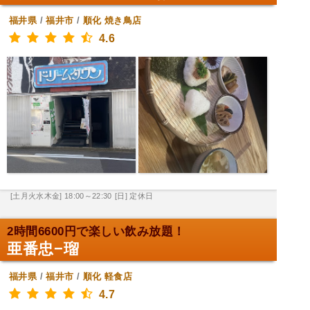
福井県
/
福井市
/
順化
焼き鳥店
4.6
[土月火水木金] 18:00～22:30
[日] 定休日
2時間6600円で楽しい飲み放題！
亜番忠−瑠
福井県
/
福井市
/
順化
軽食店
4.7