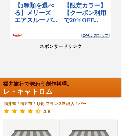
スポンサードリンク
福井旅行で味わう創作料理。
レ・キャトロム
福井県
/
福井市
/
順化
フランス料理店
/
バー
4.8