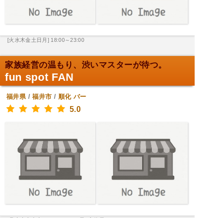
[火水木金土日月] 18:00～23:00
家族経営の温もり、渋いマスターが待つ。
fun spot FAN
福井県
/
福井市
/
順化
バー
5.0