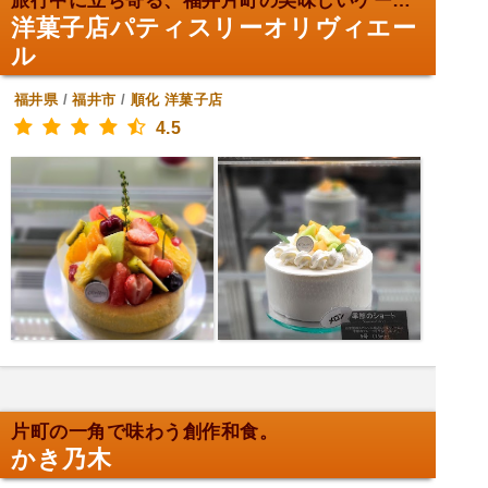
旅行中に立ち寄る、福井片町の美味しいケーキ！
洋菓子店パティスリーオリヴィエー
ル
福井県
/
福井市
/
順化
洋菓子店
4.5
片町の一角で味わう創作和食。
かき乃木