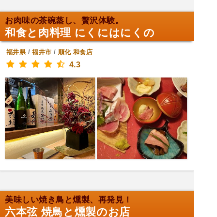
お肉味の茶碗蒸し、贅沢体験。
和食と肉料理 にくにはにくの
福井県
/
福井市
/
順化
和食店
4.3
美味しい焼き鳥と燻製、再発見！
六本弦 焼鳥と燻製のお店