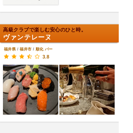
高級クラブで楽しむ安心のひと時。
ヴァンテレーヌ
福井県
/
福井市
/
順化
バー
3.8