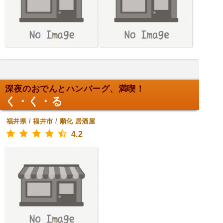
深夜のおでんとハンバーグ、満喫！
く・く・る
福井県
/
福井市
/
順化
居酒屋
4.2