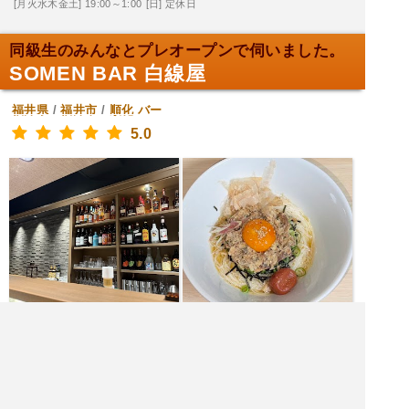
[月火水木金土] 19:00～1:00
[日] 定休日
同級生のみんなとプレオープンで伺いました。
SOMEN BAR 白線屋
福井県
/
福井市
/
順化
バー
5.0
|<<
1
2
3
4
次
>>|