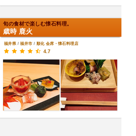
旬の食材で楽しむ懐石料理。
歳時 鹿火
福井県
/
福井市
/
順化
会席・懐石料理店
4.7