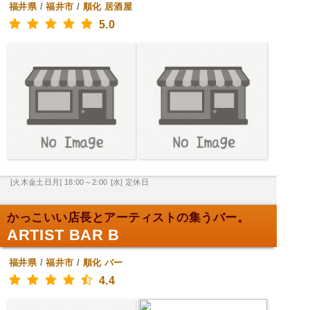
福井県
/
福井市
/
順化
居酒屋
5.0
[火木金土日月] 18:00～2:00
[水] 定休日
かっこいい店長とアーティストの集うバー。
ARTIST BAR B
福井県
/
福井市
/
順化
バー
4.4