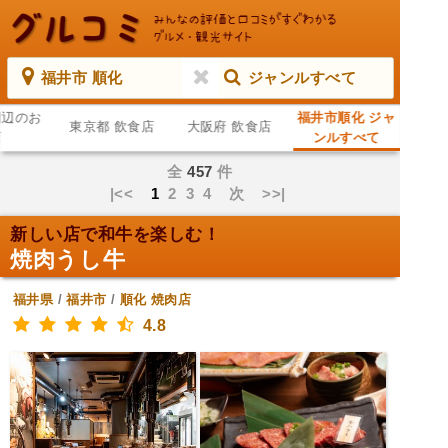
福井市 順化
ジャンルすべて
周辺のお
福井市順化 ジャ
東京都 飲食店
大阪府 飲食店
店
ンルすべて
全
457
件
|<<
1
2
3
4
次
>>|
新しい店で和牛を楽しむ！
焼肉うし牛
福井県
/
福井市
/
順化
焼肉店
4.8