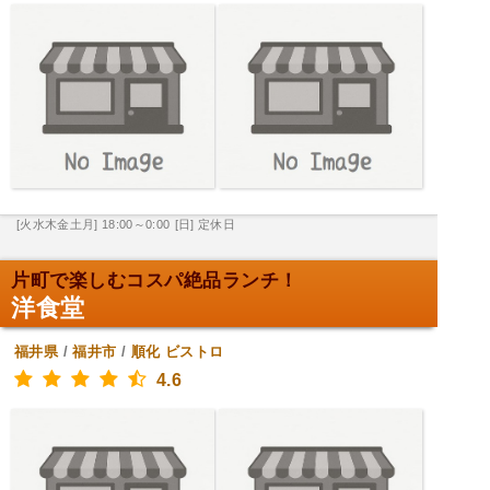
[火水木金土月] 18:00～0:00
[日] 定休日
片町で楽しむコスパ絶品ランチ！
洋食堂
福井県
/
福井市
/
順化
ビストロ
4.6