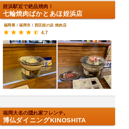
姪浜駅近で絶品焼肉！
七輪焼肉ばかとあほ姪浜店
福岡県
/
福岡市
/
西区姪の浜
焼肉店
4.7
福岡大名の隠れ家フレンチ。
博仏ダイニングKINOSHITA