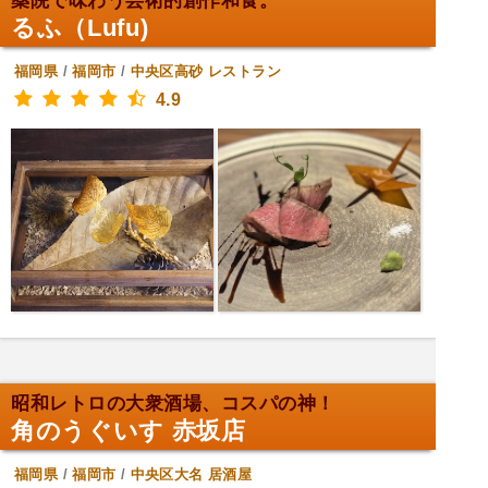
薬院で味わう芸術的創作和食。
るふ（Lufu)
福岡県
/
福岡市
/
中央区高砂
レストラン
4.9
昭和レトロの大衆酒場、コスパの神！
角のうぐいす 赤坂店
福岡県
/
福岡市
/
中央区大名
居酒屋