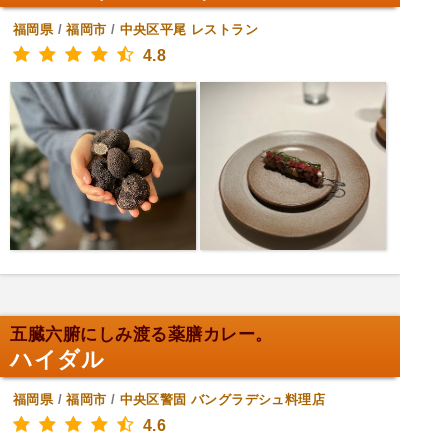
福岡県
/
福岡市
/
中央区平尾
レストラン
4.8
五臓六腑にしみ渡る薬膳カレー。
ハイダル
福岡県
/
福岡市
/
中央区警固
バングラデシュ料理店
4.6