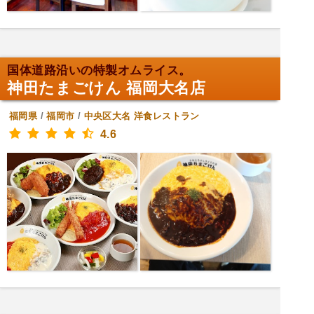
国体道路沿いの特製オムライス。
神田たまごけん 福岡大名店
福岡県
/
福岡市
/
中央区大名
洋食レストラン
4.6