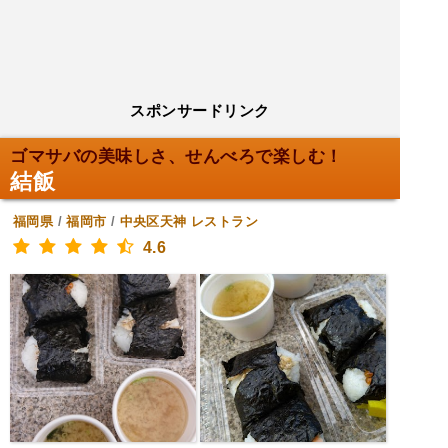
スポンサードリンク
ゴマサバの美味しさ、せんべろで楽しむ！
結飯
福岡県
/
福岡市
/
中央区天神
レストラン
4.6