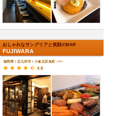
おしゃれなサングリアと笑顔のBAR
FUJlWARA
福岡県
/
北九州市
/
小倉北区魚町
バー
4.8