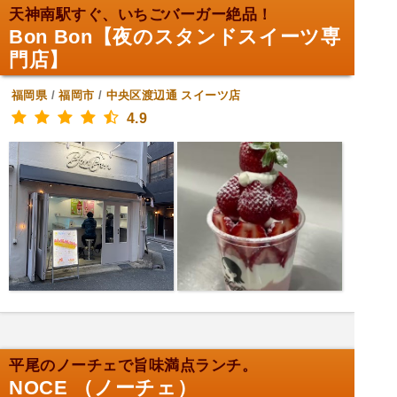
天神南駅すぐ、いちごバーガー絶品！
Bon Bon【夜のスタンドスイーツ専
門店】
福岡県
/
福岡市
/
中央区渡辺通
スイーツ店
4.9
平尾のノーチェで旨味満点ランチ。
NOCE （ノーチェ）