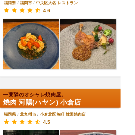
福岡県
/
福岡市
/
中央区大名
レストラン
4.6
一蘭隣のオシャレ焼肉屋。
焼肉 河陽(ハヤン) 小倉店
福岡県
/
北九州市
/
小倉北区魚町
韓国焼肉店
4.5