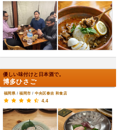
優しい味付けと日本酒で。
博多ひさご
福岡県
/
福岡市
/
中央区春吉
和食店
4.4