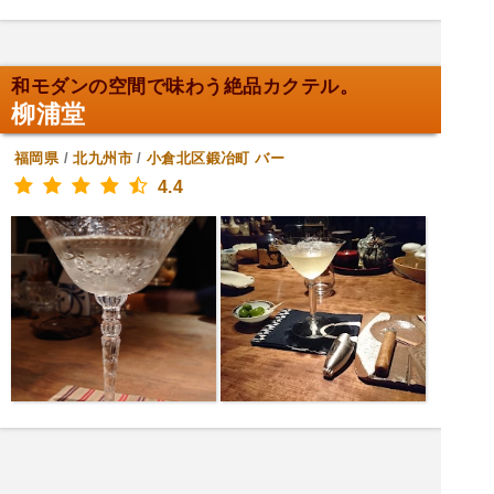
和モダンの空間で味わう絶品カクテル。
柳浦堂
福岡県
/
北九州市
/
小倉北区鍛冶町
バー
4.4