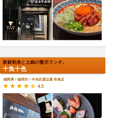
新鮮刺身と土鍋の贅沢ランチ。
十魚十色
福岡県
/
福岡市
/
中央区渡辺通
和食店
4.5