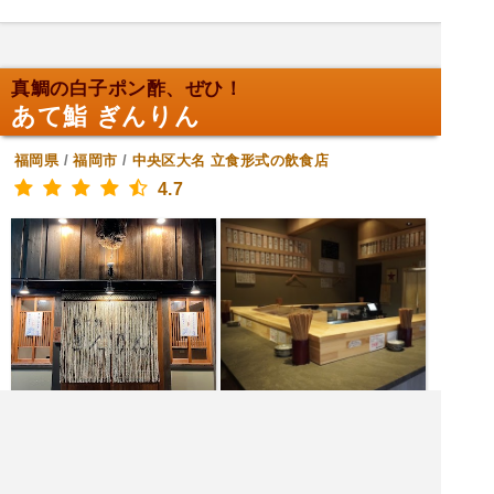
真鯛の白子ポン酢、ぜひ！
あて鮨 ぎんりん
福岡県
/
福岡市
/
中央区大名
立食形式の飲食店
4.7