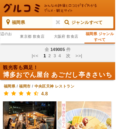
福岡県
ジャンルすべて
周辺のお
福岡県 ジャンル
東京都 飲食店
大阪府 飲食店
店
すべて
全
149005
件
|<<
1
2
3
4
次
>>|
観光客も満足！
博多おでん屋台 あごだし亭きさいち
福岡県
/
福岡市
/
中央区天神
レストラン
4.8