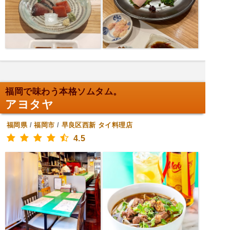
福岡で味わう本格ソムタム。
アヨタヤ
福岡県
/
福岡市
/
早良区西新
タイ料理店
4.5