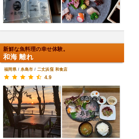
新鮮な魚料理の幸せ体験。
和海 離れ
福岡県
/
糸島市
/
二丈浜窪
和食店
4.9