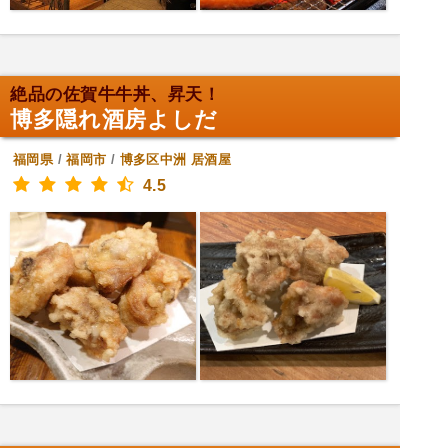
絶品の佐賀牛牛丼、昇天！
博多隠れ酒房よしだ
福岡県
/
福岡市
/
博多区中洲
居酒屋
4.5