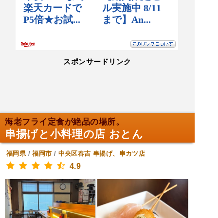
スポンサードリンク
海老フライ定食が絶品の場所。
串揚げと小料理の店 おとん
福岡県
/
福岡市
/
中央区春吉
串揚げ、串カツ店
4.9