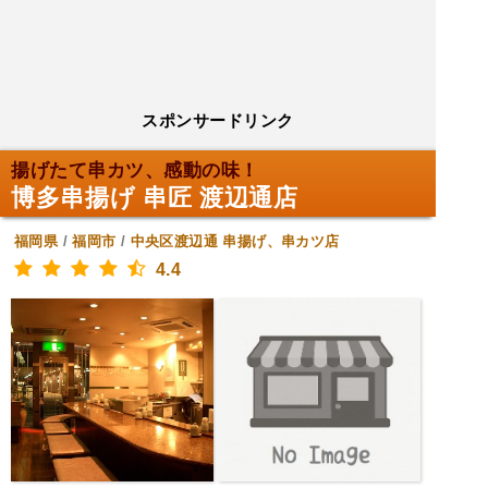
スポンサードリンク
揚げたて串カツ、感動の味！
博多串揚げ 串匠 渡辺通店
福岡県
/
福岡市
/
中央区渡辺通
串揚げ、串カツ店
4.4