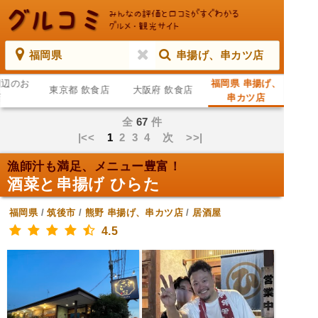
福岡県
串揚げ、串カツ店
周辺のお
福岡県 串揚げ、
東京都 飲食店
大阪府 飲食店
店
串カツ店
全
67
件
|<<
1
2
3
4
次
>>|
漁師汁も満足、メニュー豊富！
酒菜と串揚げ ひらた
福岡県
/
筑後市
/
熊野
串揚げ、串カツ店
/
居酒屋
4.5