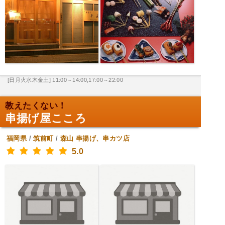
[日月火水木金土] 11:00～14:00,17:00～22:00
教えたくない！
串揚げ屋こころ
福岡県
/
筑前町
/
森山
串揚げ、串カツ店
5.0