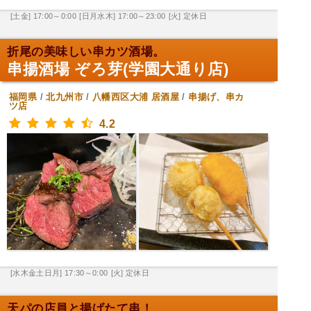
[土金] 17:00～0:00
[日月水木] 17:00～23:00
[火] 定休日
折尾の美味しい串カツ酒場。
串揚酒場 ぞろ芽(学園大通り店)
福岡県
/
北九州市
/
八幡西区大浦
居酒屋
/
串揚げ、串カ
ツ店
4.2
[水木金土日月] 17:30～0:00
[火] 定休日
天パの店員と揚げたて串！