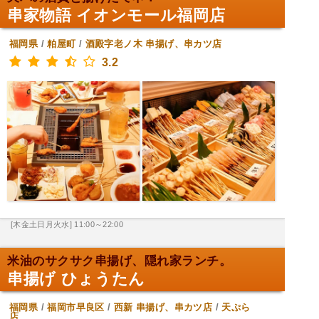
串家物語 イオンモール福岡店
福岡県
/
粕屋町
/
酒殿字老ノ木
串揚げ、串カツ店
3.2
[木金土日月火水] 11:00～22:00
米油のサクサク串揚げ、隠れ家ランチ。
串揚げ ひょうたん
福岡県
/
福岡市早良区
/
西新
串揚げ、串カツ店
/
天ぷら
店