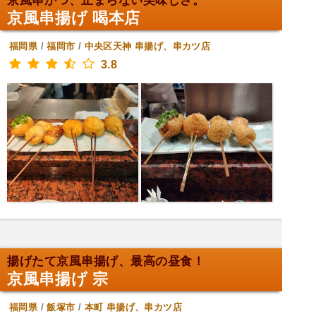
京風串かつ、止まらない美味しさ。
京風串揚げ 喝本店
福岡県
/
福岡市
/
中央区天神
串揚げ、串カツ店
3.8
揚げたて京風串揚げ、最高の昼食！
京風串揚げ 宗
福岡県
/
飯塚市
/
本町
串揚げ、串カツ店