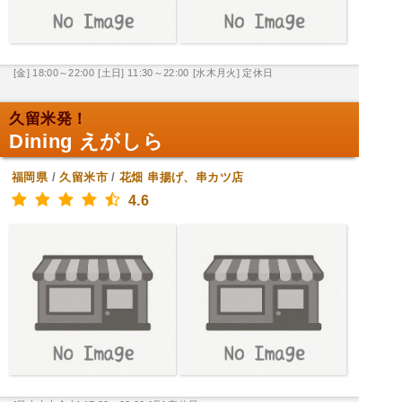
[金] 18:00～22:00
[土日] 11:30～22:00
[水木月火] 定休日
久留米発！
Dining えがしら
福岡県
/
久留米市
/
花畑
串揚げ、串カツ店
4.6