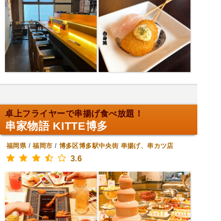
卓上フライヤーで串揚げ食べ放題！
串家物語 KITTE博多
福岡県
/
福岡市
/
博多区博多駅中央街
串揚げ、串カツ店
3.6