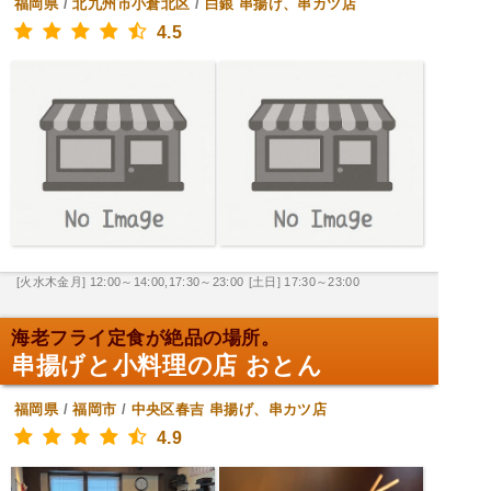
福岡県
/
北九州市小倉北区
/
白銀
串揚げ、串カツ店
4.5
[火水木金月] 12:00～14:00,17:30～23:00
[土日] 17:30～23:00
海老フライ定食が絶品の場所。
串揚げと小料理の店 おとん
福岡県
/
福岡市
/
中央区春吉
串揚げ、串カツ店
4.9