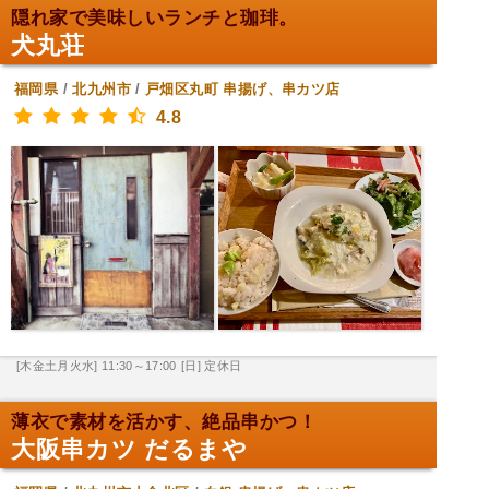
隠れ家で美味しいランチと珈琲。
犬丸荘
福岡県
/
北九州市
/
戸畑区丸町
串揚げ、串カツ店
4.8
[木金土月火水] 11:30～17:00
[日] 定休日
薄衣で素材を活かす、絶品串かつ！
大阪串カツ だるまや