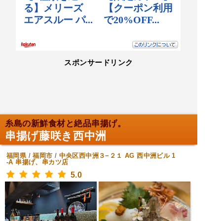
スポンサードリンク
糸島の新鮮食材と絶品串揚げ。
串揚げ藤咲き西中洲
福岡県
/
福岡市
/
中央区西中洲３−２１ AG 西中洲ビル 1
-A
串揚げ、串カツ店
5.0