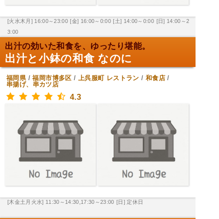
[火水木月] 16:00～23:00
[金] 16:00～0:00
[土] 14:00～0:00
[日] 14:00～2
3:00
出汁の効いた和食を、ゆったり堪能。
出汁と小鉢の和食 なのに
福岡県
/
福岡市博多区
/
上呉服町
レストラン
/
和食店
/
串揚げ、串カツ店
4.3
[木金土月火水] 11:30～14:30,17:30～23:00
[日] 定休日