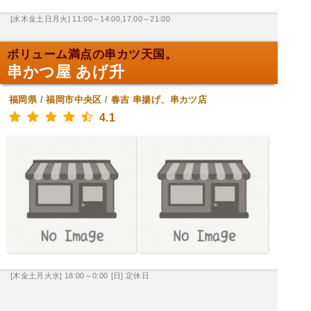
[水木金土日月火] 11:00～14:00,17:00～21:00
ボリューム満点の串カツ天国。
串かつ屋 あげ升
福岡県
/
福岡市中央区
/
春吉
串揚げ、串カツ店
4.1
[木金土月火水] 18:00～0:00
[日] 定休日