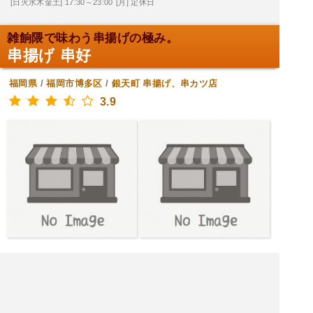
[日火水木金土] 17:30～23:00
[月] 定休日
雑餉隈で味わう串揚げの極み。
串揚げ 串好
福岡県
/
福岡市博多区
/
銀天町
串揚げ、串カツ店
3.9
[土月火水木金] 18:00～0:00
[日] 18:00～23:00
|<<
1
2
3
4
次
>>|