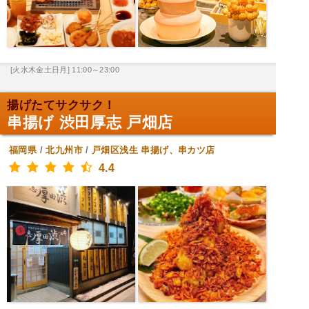
[火水木金土日月] 11:00～23:00
揚げたてサクサク！
串揚げ 渋田厚志 戸畑店
福岡県
/
北九州市
/
戸畑区浅生
串揚げ、串カツ店
4.4