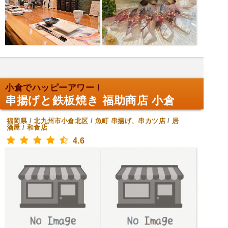
小倉でハッピーアワー！
串揚げと鉄板焼き 福助商店 小倉
福岡県
/
北九州市小倉北区
/
魚町
串揚げ、串カツ店
/
居
酒屋
/
和食店
4.6