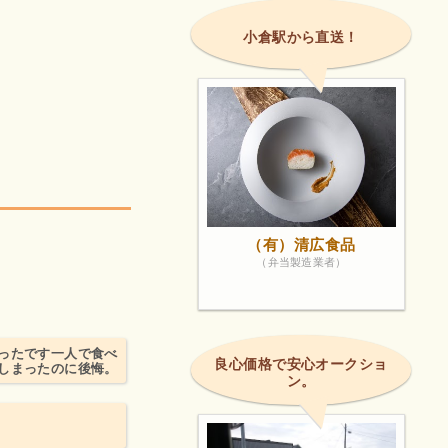
小倉駅から直送！
（有）清広食品
（弁当製造業者）
ったです一人で食べ
良心価格で安心オークショ
しまったのに後悔。
ン。