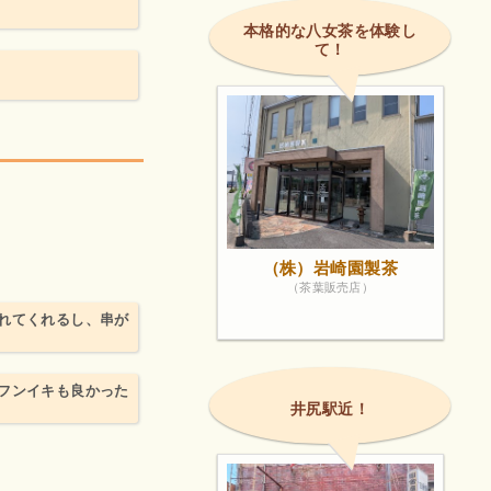
本格的な八女茶を体験し
て！
（株）岩崎園製茶
（茶葉販売店）
れてくれるし、串が
フンイキも良かった
井尻駅近！