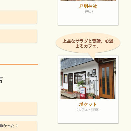
戸明神社
（神社）
上品なサラダと昔話、心温
まるカフェ。
店
ポケット
（カフェ・喫茶）
助かった！