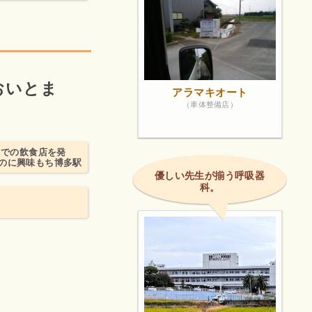
おいとま
アラマキオート
（車体整備店）
までの飲食店を発
のに興味もち博多駅
優しい先生が揃う呼吸器
科。