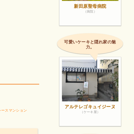
新田原聖母病院
（病院）
可愛いケーキと隠れ家の魅
力。
アルテレゴキュイジーヌ
レースマンション
（ケーキ屋）