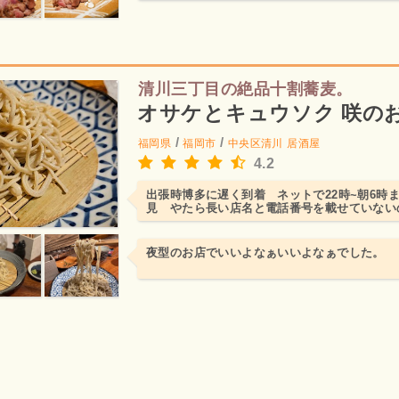
清川三丁目の絶品十割蕎麦。
オサケとキュウソク 咲の
/
/
福岡県
福岡市
中央区清川
居酒屋
4.2
出張時博多に遅く到着 ネットで22時~朝6時
見 やたら長い店名と電話番号を載せていない
からタクシーで清川方...
夜型のお店でいいよなぁいいよなぁでした。