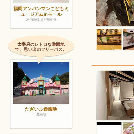
福岡アンパンマンこどもミ
ュージアムinモール
（屋内遊技場 / 遊園地）
太宰府のレトロな遊園地
で、思い出のフリーパス。
だざいふ遊園地
（遊園地）