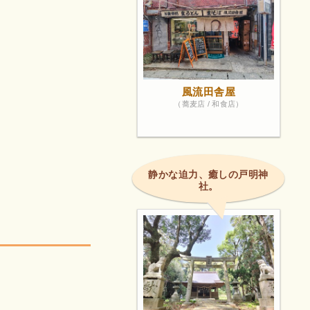
風流田舎屋
（蕎麦店 / 和食店）
静かな迫力、癒しの戸明神
社。
！