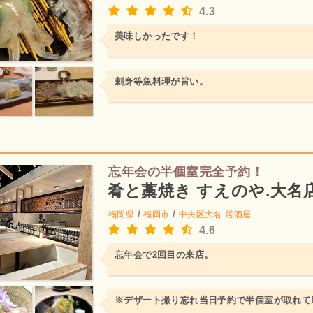
4.3
美味しかったです！
刺身等魚料理が旨い。
忘年会の半個室完全予約！
肴と藁焼き すえのや.大名
/
/
福岡県
福岡市
中央区大名
居酒屋
4.6
忘年会で2回目の来店。
※デザート撮り忘れ当日予約で半個室が取れて