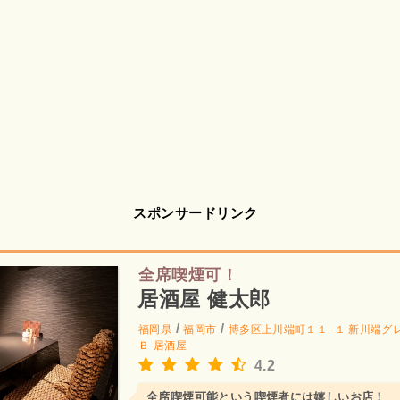
スポンサードリンク
全席喫煙可！
居酒屋 健太郎
/
/
福岡県
福岡市
博多区上川端町１１−１ 新川端グ
Ｂ
居酒屋
4.2
全席喫煙可能という喫煙者には嬉しいお店！