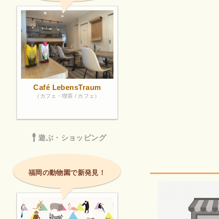
Café LebensTraum
（カフェ・喫茶 / カフェ）
遊ぶ・ショッピング
福岡の動物園で新発見！