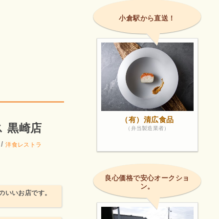
小倉駅から直送！
（有）清広食品
 黒崎店
（弁当製造業者）
/
洋食レストラ
良心価格で安心オークショ
ン。
のいいお店です。