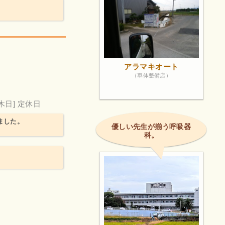
アラマキオート
（車体整備店）
[木日] 定休日
ました。
優しい先生が揃う呼吸器
科。