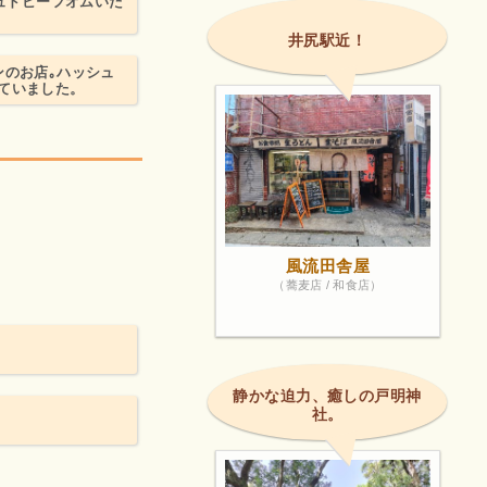
シュドビーフオムいた
井尻駅近！
ンのお店｡ハッシュ
ていました。
風流田舎屋
（蕎麦店 / 和食店）
静かな迫力、癒しの戸明神
社。