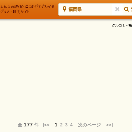
福岡県
グルコミ -
177
全
件
|<<
1
2
3
4
次のページ
>>|