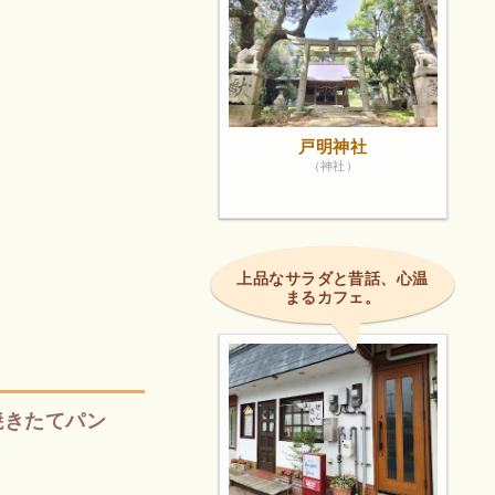
戸明神社
（神社）
上品なサラダと昔話、心温
まるカフェ。
焼きたてパン