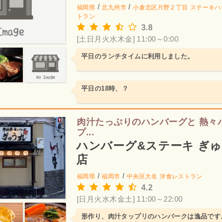
/
/
福岡県
北九州市
小倉北区片野２丁目
ステーキハ
トラン
3.8
[土日月火水木金] 11:00～0:00
平日のランチタイムに利用しました。
平日の18時、？
肉汁たっぷりのハンバーグと 熱々
プ...
ハンバーグ&ステーキ ぎゅ
店
/
/
福岡県
福岡市
中央区大名
洋食レストラン
4.2
[日月火水木金土] 11:00～22:00
形作り、肉汁タップリのハンバークは逸品です