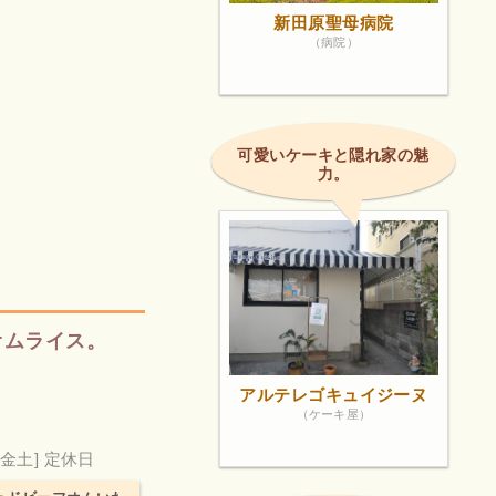
新田原聖母病院
（病院）
可愛いケーキと隠れ家の魅
力。
オムライス。
アルテレゴキュイジーヌ
（ケーキ屋）
木金土] 定休日