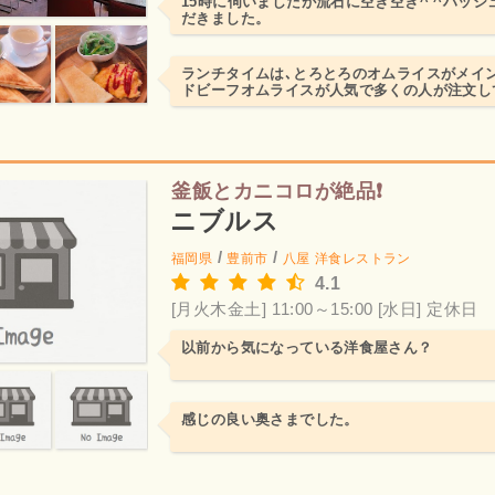
15時に伺いましたが流石に空き空き^ ^ハッ
だきました。
ランチタイムは､とろとろのオムライスがメイ
ドビーフオムライスが人気で多くの人が注文し
釜飯とカニコロが絶品❗
ニブルス
/
/
福岡県
豊前市
八屋
洋食レストラン
4.1
[月火木金土] 11:00～15:00
[水日] 定休日
以前から気になっている洋食屋さん？
感じの良い奥さまでした。