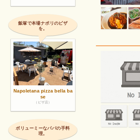
飯塚で本場ナポリのピザ
を。
Napoletana pizza bella ba
se
（ピザ店）
ボリューミーなパパの手料
理。