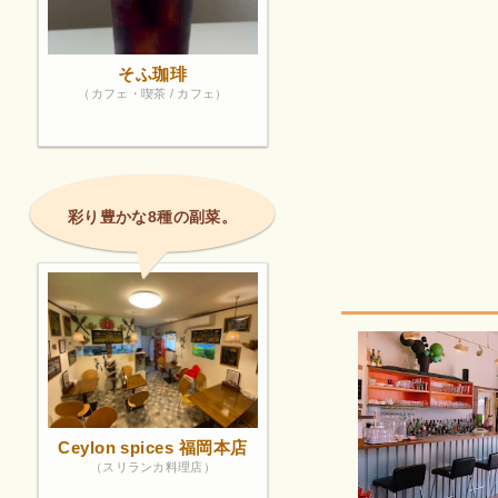
そふ珈琲
（カフェ・喫茶 / カフェ）
彩り豊かな8種の副菜。
Ceylon spices 福岡本店
（スリランカ料理店）