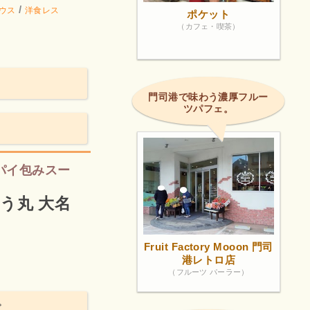
/
ウス
洋食レス
ポケット
（カフェ・喫茶）
門司港で味わう濃厚フルー
ツパフェ。
パイ包みスー
う丸 大名
Fruit Factory Mooon 門司
港レトロ店
（フルーツ パーラー）
。