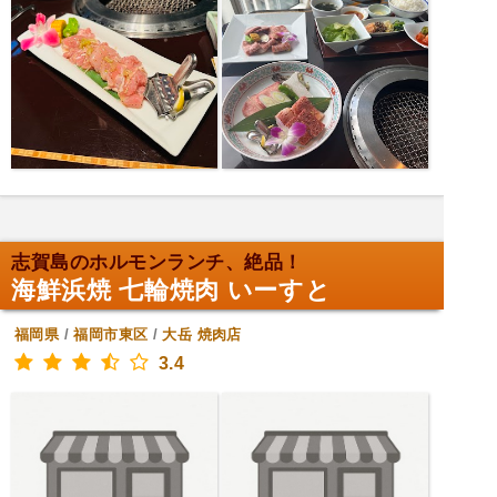
志賀島のホルモンランチ、絶品！
海鮮浜焼 七輪焼肉 いーすと
福岡県
/
福岡市東区
/
大岳
焼肉店
3.4