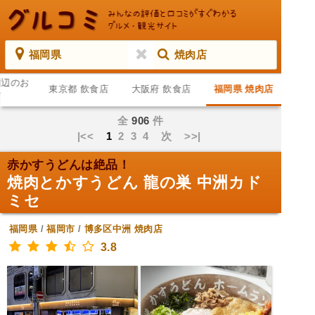
福岡県
焼肉店
周辺のお
東京都 飲食店
大阪府 飲食店
福岡県 焼肉店
店
全
906
件
|<<
1
2
3
4
次
>>|
赤かすうどんは絶品！
焼肉とかすうどん 龍の巣 中洲カド
ミセ
福岡県
/
福岡市
/
博多区中洲
焼肉店
3.8