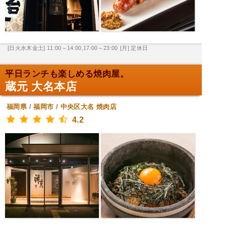
[日火水木金土] 11:00～14:00,17:00～23:00
[月] 定休日
平日ランチも楽しめる焼肉屋。
蔵元 大名本店
福岡県
/
福岡市
/
中央区大名
焼肉店
4.2