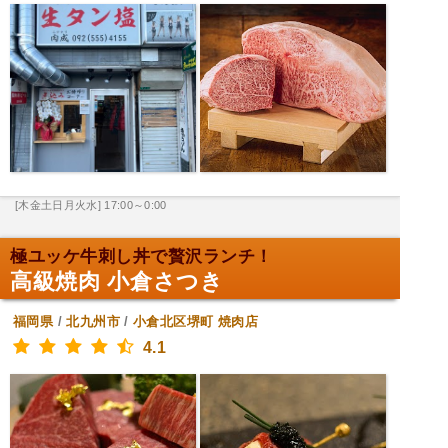
[木金土日月火水] 17:00～0:00
極ユッケ牛刺し丼で贅沢ランチ！
高級焼肉 小倉さつき
福岡県
/
北九州市
/
小倉北区堺町
焼肉店
4.1