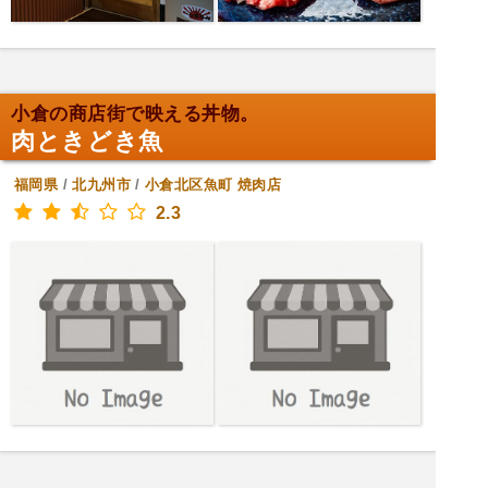
小倉の商店街で映える丼物。
肉ときどき魚
福岡県
/
北九州市
/
小倉北区魚町
焼肉店
2.3