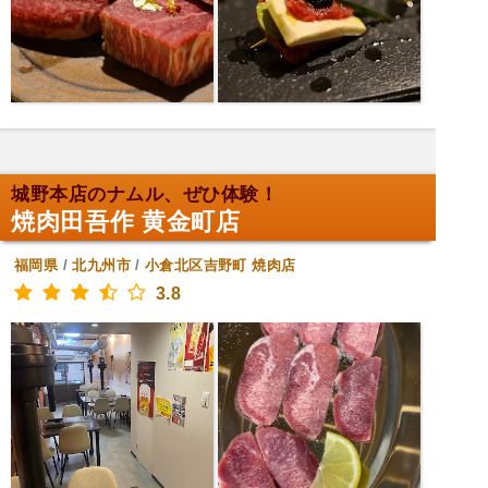
城野本店のナムル、ぜひ体験！
焼肉田吾作 黄金町店
福岡県
/
北九州市
/
小倉北区吉野町
焼肉店
3.8