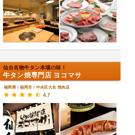
仙台名物牛タン本場の味！
牛タン焼専門店 ヨコマサ
福岡県
/
福岡市
/
中央区大名
焼肉店
4.7