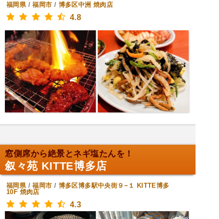
福岡県
/
福岡市
/
博多区中洲
焼肉店
4.8
窓側席から絶景とネギ塩たんを！
叙々苑 KITTE博多店
福岡県
/
福岡市
/
博多区博多駅中央街９−１ KITTE博多
10F
焼肉店
4.3