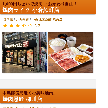
1,000円ちょいで焼肉 ・おかわり自由！
焼肉ライク 小倉魚町店
福岡県
/
北九州市
/
小倉北区魚町
焼肉店
3.7
中島郵便局近くの美味焼肉。
焼肉恩匠 柳川店