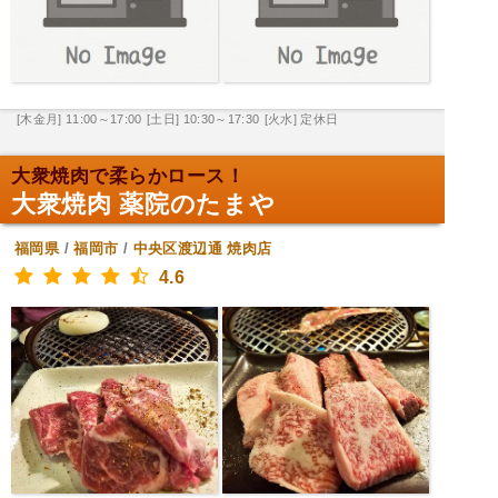
[木金月] 11:00～17:00
[土日] 10:30～17:30
[火水] 定休日
大衆焼肉で柔らかロース！
大衆焼肉 薬院のたまや
福岡県
/
福岡市
/
中央区渡辺通
焼肉店
4.6