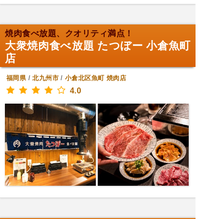
焼肉食べ放題、クオリティ満点！
大衆焼肉食べ放題 たつぼー 小倉魚町
店
福岡県
/
北九州市
/
小倉北区魚町
焼肉店
4.0