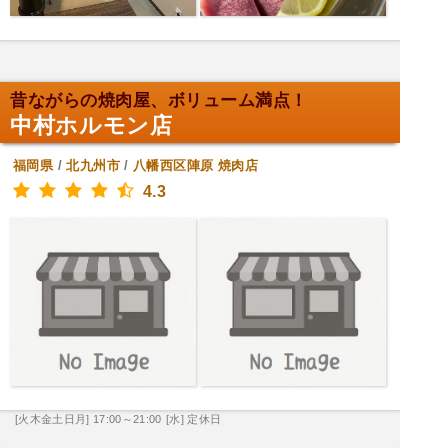
昔ながらの焼肉屋、ボリューム満点！
中村ホルモン店
福岡県
/
北九州市
/
八幡西区陣原
焼肉店
4.3
[火木金土日月] 17:00～21:00
[水] 定休日