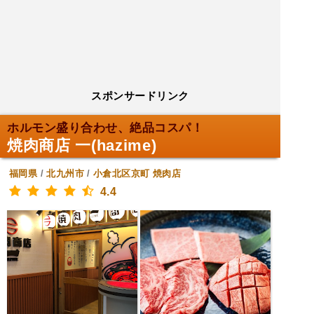
スポンサードリンク
ホルモン盛り合わせ、絶品コスパ！
焼肉商店 一(hazime)
福岡県
/
北九州市
/
小倉北区京町
焼肉店
4.4