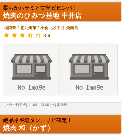
柔らかハラミと甘辛ビビンバ！
焼肉のひみつ基地 中井店
福岡県
/
北九州市
/
小倉北区中井
焼肉店
3.4
[木金土日月火] 11:00～23:00
[水] 定休日
絶品ネギ塩タン、リピ確定！
焼肉 和（かず）