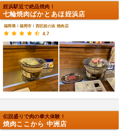
姪浜駅近で絶品焼肉！
七輪焼肉ばかとあほ姪浜店
福岡県
/
福岡市
/
西区姪の浜
焼肉店
4.7
伝説盛りで肉の拳大体験！
焼肉ここから 中洲店