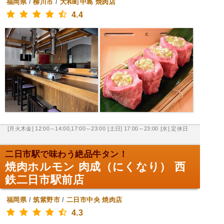
福岡県
/
柳川市
/
大和町中島
焼肉店
4.4
[月火木金] 12:00～14:00,17:00～23:00
[土日] 17:00～23:00
[水] 定休日
二日市駅で味わう絶品牛タン！
焼肉ホルモン 肉成（にくなり） 西
鉄二日市駅前店
福岡県
/
筑紫野市
/
二日市中央
焼肉店
4.3