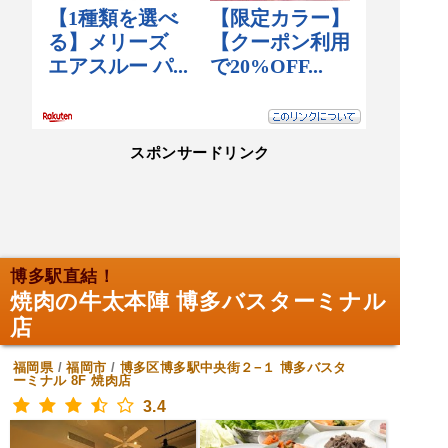
スポンサードリンク
博多駅直結！
焼肉の牛太本陣 博多バスターミナル
店
福岡県
/
福岡市
/
博多区博多駅中央街２−１ 博多バスタ
ーミナル 8F
焼肉店
3.4