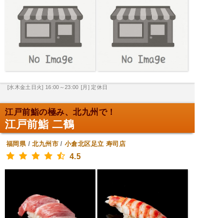
[水木金土日火] 16:00～23:00
[月] 定休日
江戸前鮨の極み、北九州で！
江戸前鮨 二鶴
福岡県
/
北九州市
/
小倉北区足立
寿司店
4.5