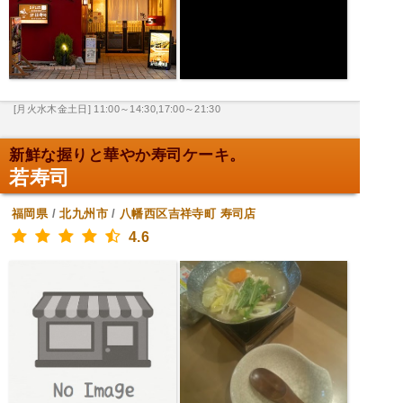
[月火水木金土日] 11:00～14:30,17:00～21:30
新鮮な握りと華やか寿司ケーキ。
若寿司
福岡県
/
北九州市
/
八幡西区吉祥寺町
寿司店
4.6