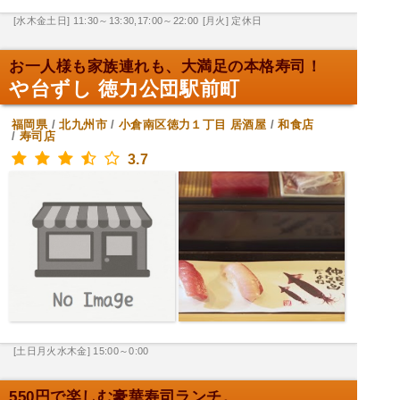
[水木金土日] 11:30～13:30,17:00～22:00
[月火] 定休日
お一人様も家族連れも、大満足の本格寿司！
や台ずし 徳力公団駅前町
福岡県
/
北九州市
/
小倉南区徳力１丁目
居酒屋
/
和食店
/
寿司店
3.7
[土日月火水木金] 15:00～0:00
550円で楽しむ豪華寿司ランチ。