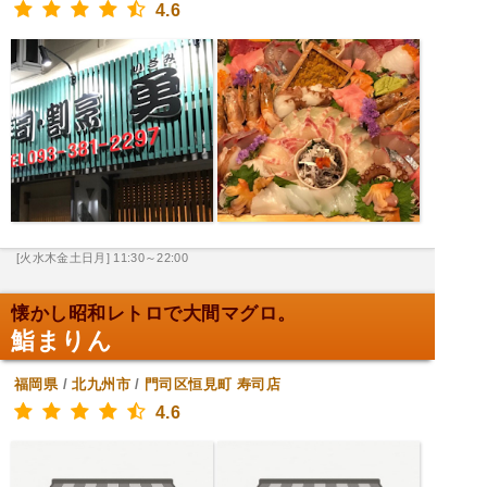
4.6
[火水木金土日月] 11:30～22:00
懐かし昭和レトロで大間マグロ。
鮨まりん
福岡県
/
北九州市
/
門司区恒見町
寿司店
4.6