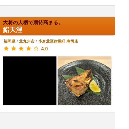
大将の人柄で期待高まる。
鮨天浬
福岡県
/
北九州市
/
小倉北区紺屋町
寿司店
4.0