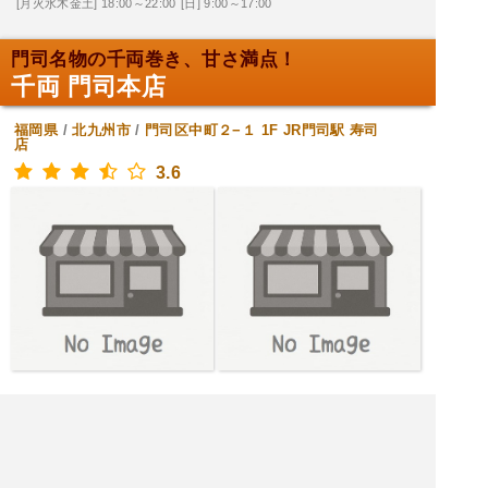
[月火水木金土] 18:00～22:00
[日] 9:00～17:00
門司名物の千両巻き、甘さ満点！
千両 門司本店
福岡県
/
北九州市
/
門司区中町２−１ 1F JR門司駅
寿司
店
3.6
[月火水木金土日] 9:00～19:00
|<<
1
2
3
次
>>|