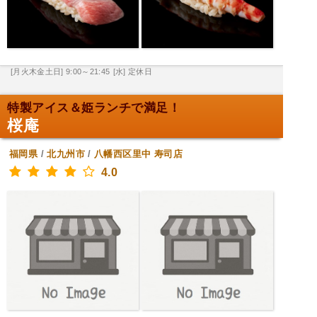
[月火木金土日] 9:00～21:45
[水] 定休日
特製アイス＆姫ランチで満足！
桜庵
福岡県
/
北九州市
/
八幡西区里中
寿司店
4.0