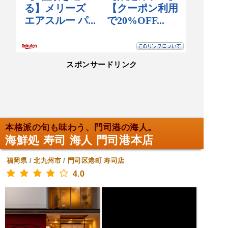
スポンサードリンク
本格派の旬も味わう、門司港の海人。
海鮮処 寿司 海人 門司港本店
福岡県
/
北九州市
/
門司区港町
寿司店
4.0