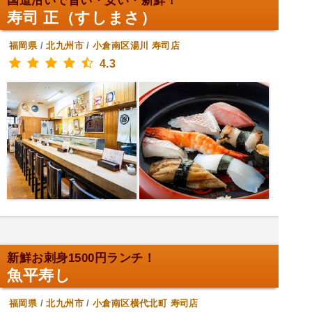
国道沿いで旨い・安い・新鮮！
寿司 正（すしまさ）
福岡県
/
北九州市
/
小倉南区湯川
寿司店
4.3
新鮮お刺身1500円ランチ！
魚平寿し
福岡県
/
北九州市
/
小倉南区横代北町
寿司店