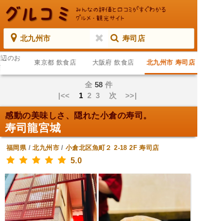
北九州市
寿司店
周辺のお
東京都 飲食店
大阪府 飲食店
北九州市 寿司店
店
全
58
件
|<<
1
2
3
次
>>|
感動の美味しさ、隠れた小倉の寿司。
寿司龍宮城
福岡県
/
北九州市
/
小倉北区魚町２ 2-18 2F
寿司店
5.0