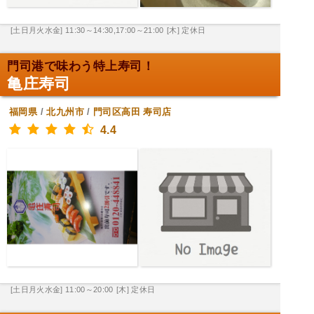
[土日月火水金] 11:30～14:30,17:00～21:00
[木] 定休日
門司港で味わう特上寿司！
亀庄寿司
福岡県
/
北九州市
/
門司区高田
寿司店
4.4
[土日月火水金] 11:00～20:00
[木] 定休日