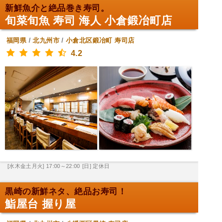
新鮮魚介と絶品巻き寿司。
旬菜旬魚 寿司 海人 小倉鍛冶町店
福岡県
/
北九州市
/
小倉北区鍛冶町
寿司店
4.2
[水木金土月火] 17:00～22:00
[日] 定休日
黒崎の新鮮ネタ、絶品お寿司！
鮨屋台 握り屋