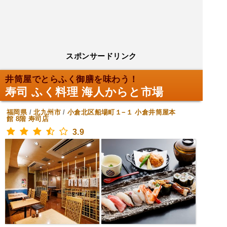
スポンサードリンク
井筒屋でとらふく御膳を味わう！
寿司 ふく料理 海人からと市場
福岡県
/
北九州市
/
小倉北区船場町１−１ 小倉井筒屋本
館 8階
寿司店
3.9