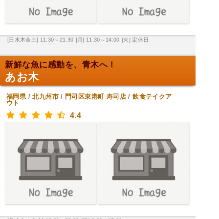
[日水木金土] 11:30～21:30
[月] 11:30～14:00
[火] 定休日
新鮮な魚に感動を、青木へ！
あお木
福岡県
/
北九州市
/
門司区東港町
寿司店
/
飲食テイクア
ウト
4.4