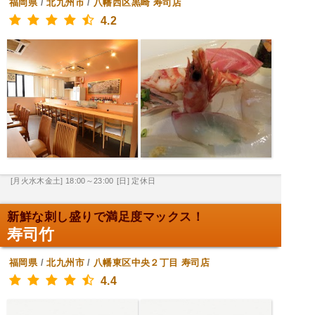
福岡県
/
北九州市
/
八幡西区黒崎
寿司店
4.2
[月火水木金土] 18:00～23:00
[日] 定休日
新鮮な刺し盛りで満足度マックス！
寿司竹
福岡県
/
北九州市
/
八幡東区中央２丁目
寿司店
4.4