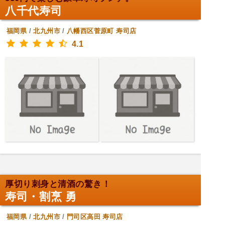
八千代寿司
福岡県
/
北九州市
/
八幡西区菅原町
寿司店
4.1
厚切り刺身と清酒の驚き！
寿司・割烹 勇
福岡県
/
北九州市
/
門司区高田
寿司店