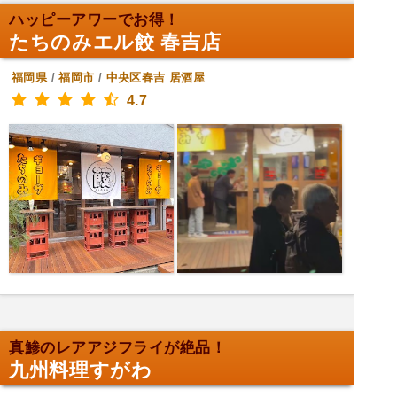
ハッピーアワーでお得！
たちのみエル餃 春吉店
福岡県
/
福岡市
/
中央区春吉
居酒屋
4.7
真鯵のレアアジフライが絶品！
九州料理すがわ