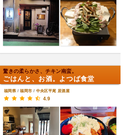
驚きの柔らかさ、チキン南蛮。
ごはんと、お酒。よつば食堂
福岡県
/
福岡市
/
中央区平尾
居酒屋
4.9