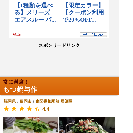
スポンサードリンク
常に満席！
もつ鍋与作
福岡県
/
福岡市
/
東区香椎駅前
居酒屋
4.4