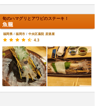
旬のハマグリとアワビのステーキ！
魚籠
福岡県
/
福岡市
/
中央区薬院
居酒屋
4.3