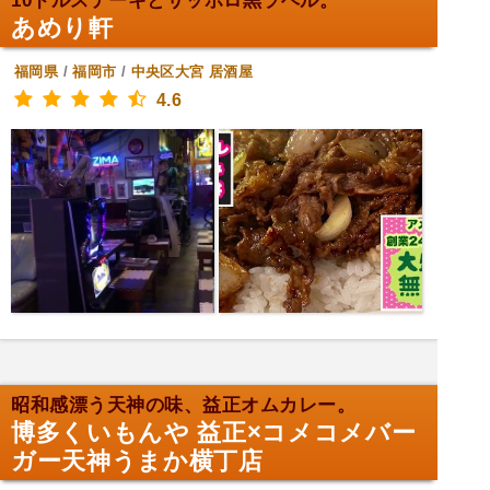
10ドルステーキとサッポロ黒ラベル。
あめり軒
福岡県
/
福岡市
/
中央区大宮
居酒屋
4.6
昭和感漂う天神の味、益正オムカレー。
博多くいもんや 益正×コメコメバー
ガー天神うまか横丁店