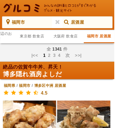
福岡市
居酒屋
周辺のお
東京都 飲食店
大阪府 飲食店
福岡市 居酒屋
店
全
1341
件
|<<
1
2
3
4
次
>>|
絶品の佐賀牛牛丼、昇天！
博多隠れ酒房よしだ
福岡県
/
福岡市
/
博多区中洲
居酒屋
4.5