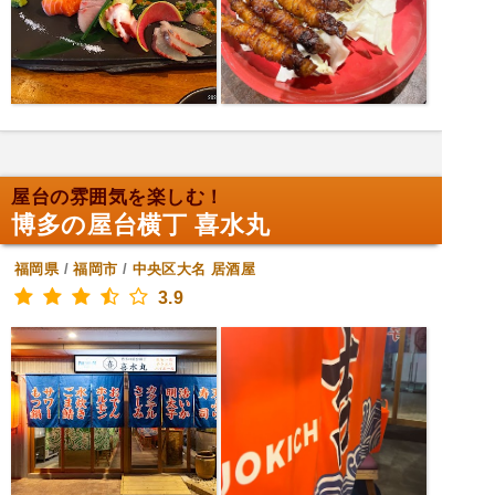
屋台の雰囲気を楽しむ！
博多の屋台横丁 喜水丸
福岡県
/
福岡市
/
中央区大名
居酒屋
3.9