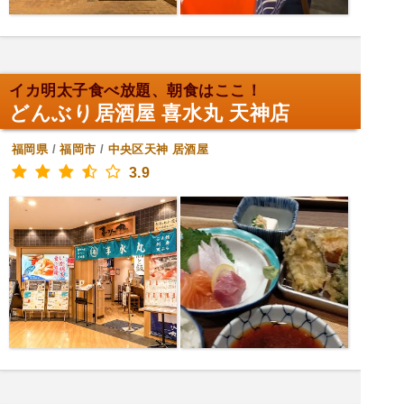
イカ明太子食べ放題、朝食はここ！
どんぶり居酒屋 喜水丸 天神店
福岡県
/
福岡市
/
中央区天神
居酒屋
3.9