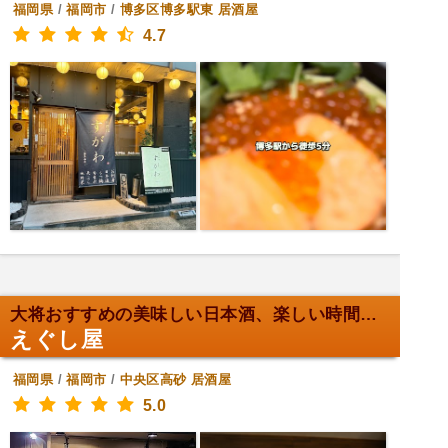
福岡県
/
福岡市
/
博多区博多駅東
居酒屋
4.7
大将おすすめの美味しい日本酒、楽しい時間が待ってる...
えぐし屋
福岡県
/
福岡市
/
中央区高砂
居酒屋
5.0