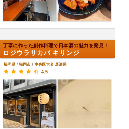
丁寧に作った創作料理で日本酒の魅力を発見！
ロジウラサカバ キリンジ
福岡県
/
福岡市
/
中央区大名
居酒屋
4.5