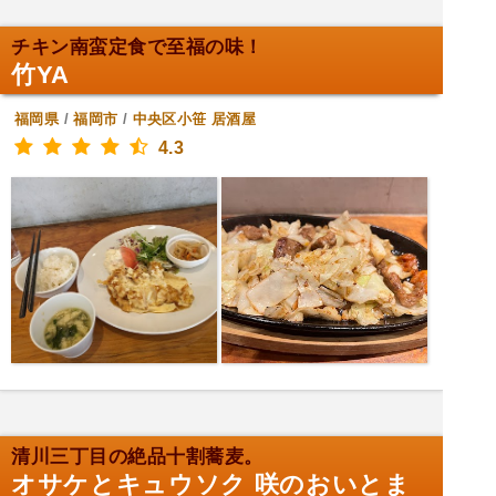
チキン南蛮定食で至福の味！
竹YA
福岡県
/
福岡市
/
中央区小笹
居酒屋
4.3
清川三丁目の絶品十割蕎麦。
オサケとキュウソク 咲のおいとま