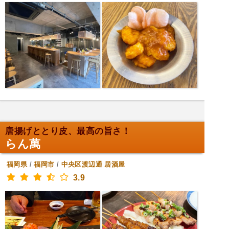
唐揚げととり皮、最高の旨さ！
らん萬
福岡県
/
福岡市
/
中央区渡辺通
居酒屋
3.9