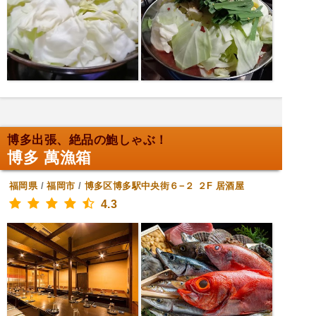
博多出張、絶品の鮑しゃぶ！
博多 萬漁箱
福岡県
/
福岡市
/
博多区博多駅中央街６−２ ２F
居酒屋
4.3