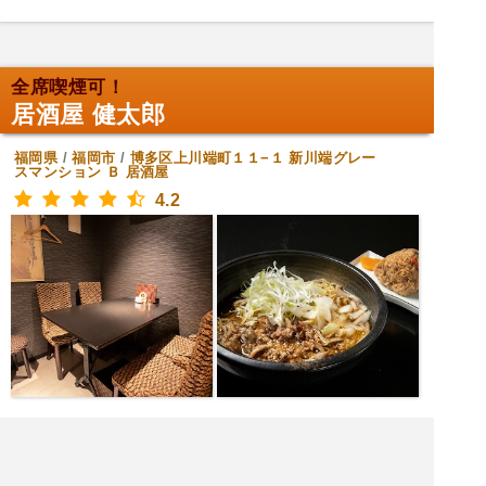
全席喫煙可！
居酒屋 健太郎
福岡県
/
福岡市
/
博多区上川端町１１−１ 新川端グレー
スマンション Ｂ
居酒屋
4.2