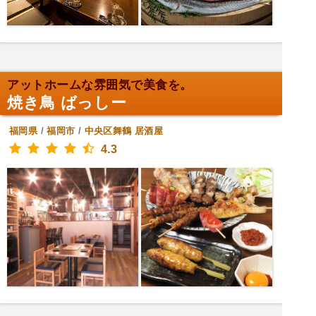
アットホームな雰囲気で美食を。
焼き鳥 ばっしー
福岡県
/
福岡市
/
中央区舞鶴
居酒屋
4.3