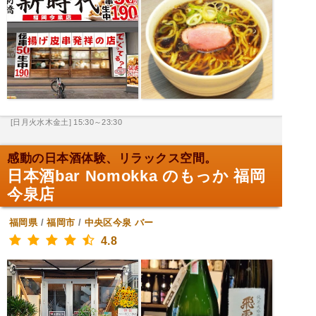
[日月火水木金土] 15:30～23:30
感動の日本酒体験、リラックス空間。
日本酒bar Nomokka のもっか 福岡
今泉店
福岡県
/
福岡市
/
中央区今泉
バー
4.8