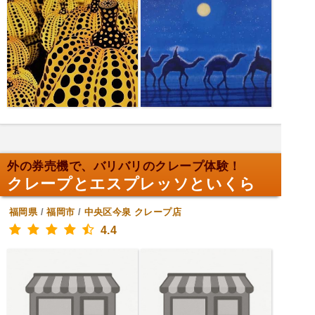
外の券売機で、バリバリのクレープ体験！
クレープとエスプレッソといくら
福岡県
/
福岡市
/
中央区今泉
クレープ店
4.4