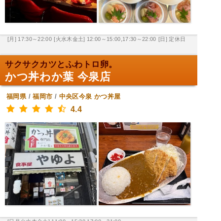
[月] 17:30～22:00
[火水木金土] 12:00～15:00,17:30～22:00
[日] 定休日
サクサクカツとふわトロ卵。
かつ丼わか葉 今泉店
福岡県
/
福岡市
/
中央区今泉
かつ丼屋
4.4