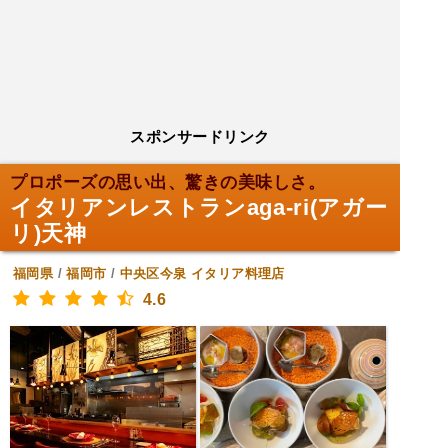
スポンサードリンク
プロポーズの思い出、驚きの美味しさ。
イタリアンレストランaga-ri(アガー
リ)天神
福岡県
/
福岡市
/
中央区今泉
イタリア料理店
4.6