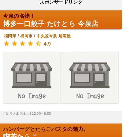
スポンサードリンク
今泉の名物！
博多一口餃子 たけとら 今泉店
福岡県
/
福岡市
/
中央区今泉
居酒屋
4.9
[日月火水木金土] 12:00～5:00
ハンバーグとたらこパスタの魅力。
喫茶たらこ