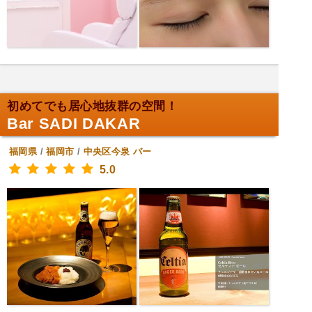
初めてでも居心地抜群の空間！
Bar SADI DAKAR
福岡県
/
福岡市
/
中央区今泉
バー
5.0