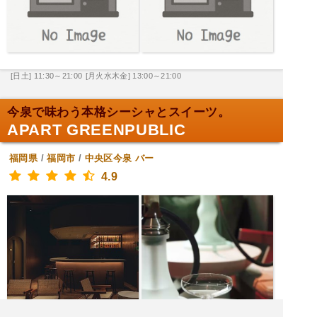
[日土] 11:30～21:00
[月火水木金] 13:00～21:00
今泉で味わう本格シーシャとスイーツ。
APART GREENPUBLIC
福岡県
/
福岡市
/
中央区今泉
バー
4.9