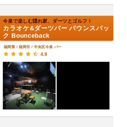
今泉で楽しむ隠れ家、ダーツとゴルフ！
カラオケ&ダーツバー バウンスバッ
ク Bounceback
福岡県
/
福岡市
/
中央区今泉
バー
4.9