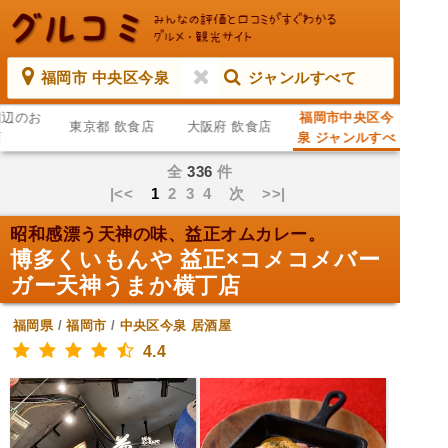
福岡市 中央区今泉
ジャンルすべて
周辺のお
福岡市中央区今
東京都 飲食店
大阪府 飲食店
店
泉 ジャンルすべ
て
全
336
件
|<<
1
2
3
4
次
>>|
昭和感漂う天神の味、益正オムカレー。
博多くいもんや 益正×コメコメバー
ガー天神うまか横丁店
福岡県
/
福岡市
/
中央区今泉
居酒屋
4.4