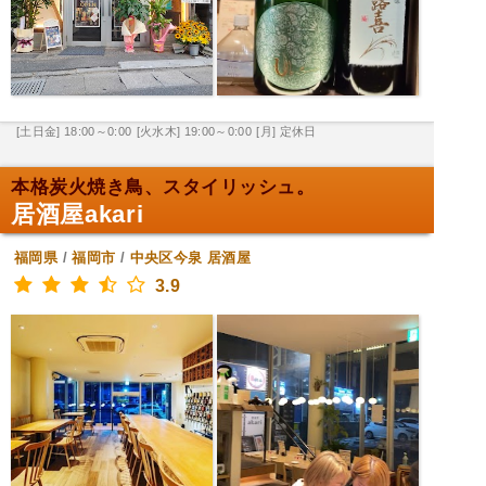
[土日金] 18:00～0:00
[火水木] 19:00～0:00
[月] 定休日
本格炭火焼き鳥、スタイリッシュ。
居酒屋akari
福岡県
/
福岡市
/
中央区今泉
居酒屋
3.9