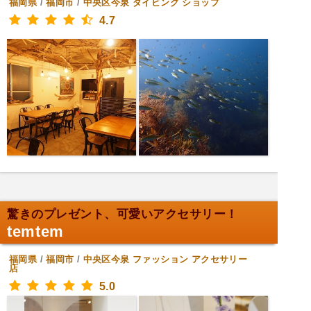
福岡県
/
福岡市
/
中央区今泉
ダイビング ショップ
4.7
驚きのプレゼント、可愛いアクセサリー！
temtem
福岡県
/
福岡市
/
中央区今泉
ファッション アクセサリー
店
5.0