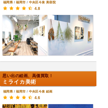
福岡県
/
福岡市
/
中央区今泉
美容院
4.8
思い出の絵画、高価買取！
ミライカ美術
福岡県
/
福岡市
/
中央区今泉
絵画
4.6