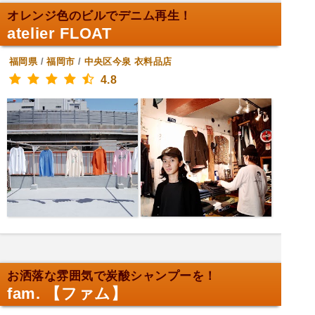
オレンジ色のビルでデニム再生！
atelier FLOAT
福岡県
/
福岡市
/
中央区今泉
衣料品店
4.8
お洒落な雰囲気で炭酸シャンプーを！
fam. 【ファム】