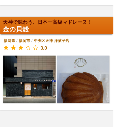
天神で味わう、日本一高級マドレーヌ！
金の貝殻
福岡県
/
福岡市
/
中央区天神
洋菓子店
3.0