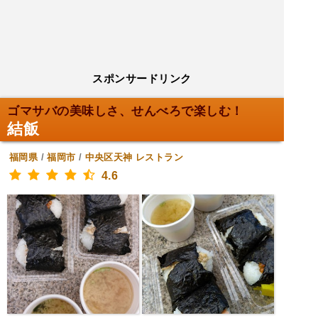
スポンサードリンク
ゴマサバの美味しさ、せんべろで楽しむ！
結飯
福岡県
/
福岡市
/
中央区天神
レストラン
4.6