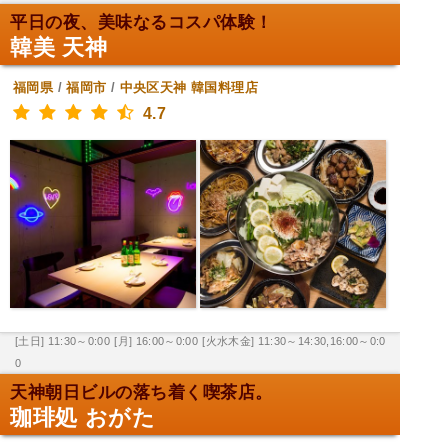
平日の夜、美味なるコスパ体験！
韓美 天神
福岡県
/
福岡市
/
中央区天神
韓国料理店
4.7
[土日] 11:30～0:00
[月] 16:00～0:00
[火水木金] 11:30～14:30,16:00～0:0
0
天神朝日ビルの落ち着く喫茶店。
珈琲処 おがた