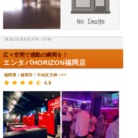
[木金土日月火水] 9:00～21:00
広々空間で感動の瞬間を！
エンタバHORIZON福岡店
福岡県
/
福岡市
/
中央区天神
バー
4.9