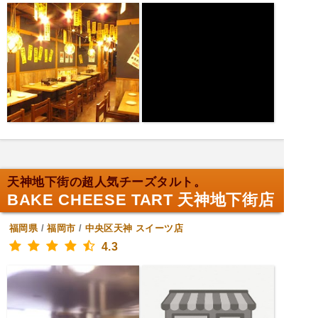
天神地下街の超人気チーズタルト。
BAKE CHEESE TART 天神地下街店
福岡県
/
福岡市
/
中央区天神
スイーツ店
4.3