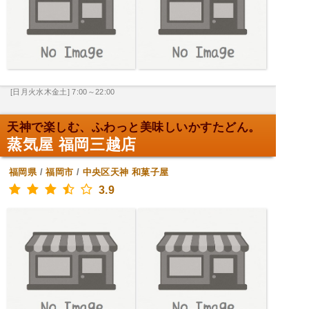
[日月火水木金土] 7:00～22:00
天神で楽しむ、ふわっと美味しいかすたどん。
蒸気屋 福岡三越店
福岡県
/
福岡市
/
中央区天神
和菓子屋
3.9