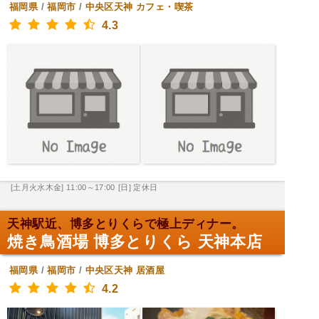
福岡県
/
福岡市
/
中央区天神
カフェ・喫茶
4.3
[土月火水木金] 11:00～17:00
[日] 定休日
天神駅近、博多とりくらで極上ディナー。
焼き鳥酒場 博多とりくら 天神本店
福岡県
/
福岡市
/
中央区天神
居酒屋
4.2