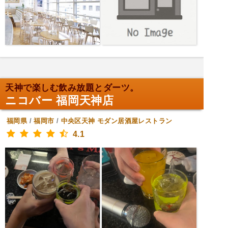
天神で楽しむ飲み放題とダーツ。
ニコバー 福岡天神店
福岡県
/
福岡市
/
中央区天神
モダン居酒屋レストラン
4.1