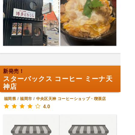
新発売！
スターバックス コーヒー ミーナ天
神店
福岡県
/
福岡市
/
中央区天神
コーヒーショップ・喫茶店
4.0