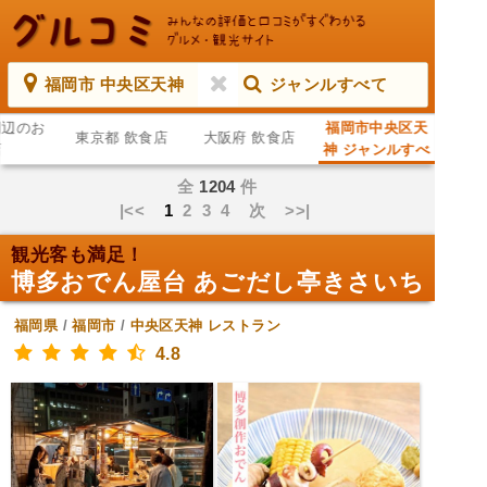
福岡市 中央区天神
ジャンルすべて
周辺のお
福岡市中央区天
東京都 飲食店
大阪府 飲食店
店
神 ジャンルすべ
て
全
1204
件
|<<
1
2
3
4
次
>>|
観光客も満足！
博多おでん屋台 あごだし亭きさいち
福岡県
/
福岡市
/
中央区天神
レストラン
4.8