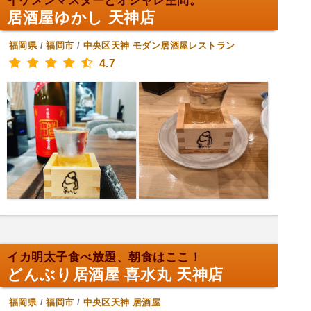
イケメンマスターとオシャレ空間。
居酒屋ゆかし 天神店
福岡県
/
福岡市
/
中央区天神
モダン居酒屋レストラン
4.7
イカ明太子食べ放題、朝食はここ！
どんぶり居酒屋 喜水丸 天神店
福岡県
/
福岡市
/
中央区天神
居酒屋