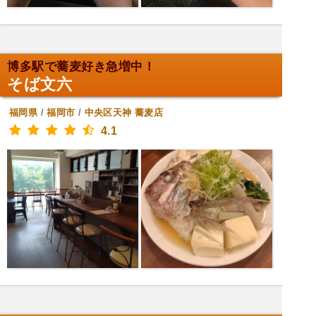
博多駅で蕎麦好き急増中！
そば文六
福岡県
/
福岡市
/
中央区天神
蕎麦店
4.1