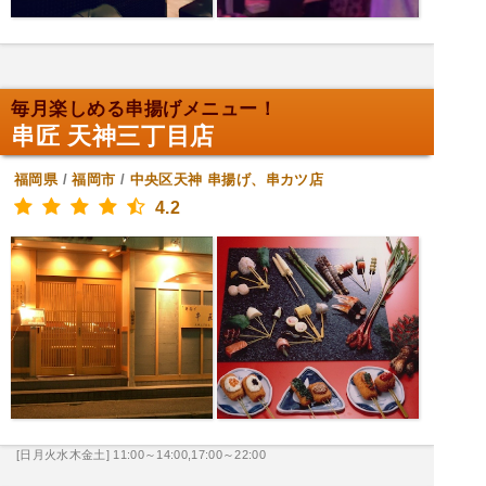
毎月楽しめる串揚げメニュー！
串匠 天神三丁目店
福岡県
/
福岡市
/
中央区天神
串揚げ、串カツ店
4.2
[日月火水木金土] 11:00～14:00,17:00～22:00