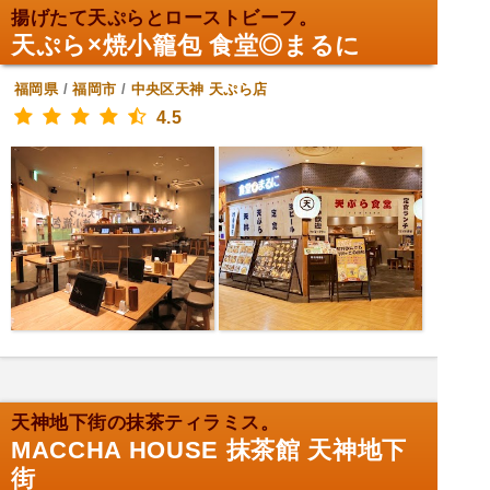
揚げたて天ぷらとローストビーフ。
天ぷら×焼小籠包 食堂◎まるに
福岡県
/
福岡市
/
中央区天神
天ぷら店
4.5
天神地下街の抹茶ティラミス。
MACCHA HOUSE 抹茶館 天神地下
街