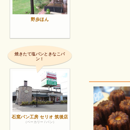
野歩ほん
焼きたて塩パンときなこパ
ン！
石窯パン工房 セリオ 筑後店
（ベーカリー / パン）