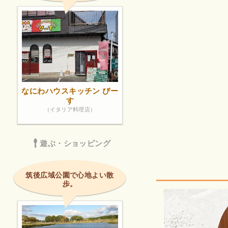
なにわハウスキッチン ぴー
す
（イタリア料理店）
遊ぶ・ショッピング
筑後広域公園で心地よい散
歩。