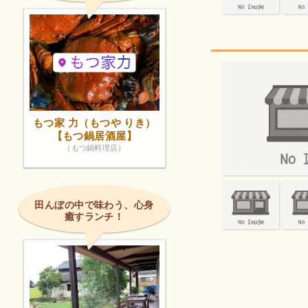
もつ家 力（もつや りき）
【もつ鍋居酒屋】
（もつ鍋料理店）
田んぼの中で味わう、心身
癒すランチ！