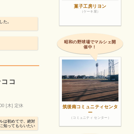
菓子工房リヨン
（ケーキ屋）
した。
昭和の野球場でマルシェ開
催中！
ンココ
00
[木] 定休
筑後南コミュニティセンタ
ー
（コミュニティ センター）
ルは初めてで、絶対
なに知ってもらいたい