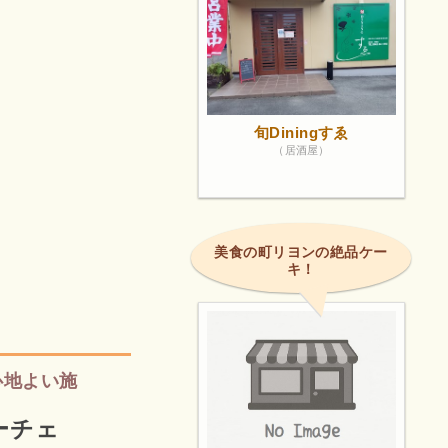
旬Diningすゑ
（居酒屋）
美食の町リヨンの絶品ケー
キ！
心地よい施
_ルーチェ