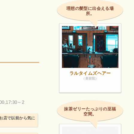
理想の髪型に出会える場
所。
ラルタイムズヘアー
（美容院）
00,17:30～2
抹茶ゼリーたっぷりの至福
空間。
お店で以前から気に