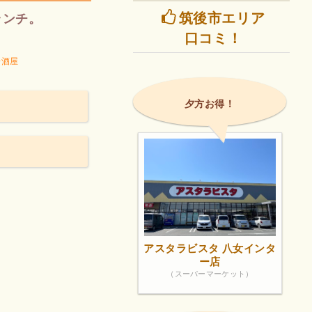
筑後市エリア
ランチ。
口コミ！
居酒屋
夕方お得！
アスタラビスタ 八女インタ
ー店
（スーパーマーケット）