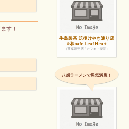
てます！
牛島製茶 筑後けやき通り店
&和cafe Leaf Heart
（茶葉販売店 / カフェ・喫茶）
八感ラーメンで男気満腹！