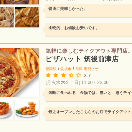
普通に美味しかった。
比較的、お値段お安いです。
気軽に楽しむテイクアウト専門店
ピザハット 筑後前津店
/
/
福岡県
筑後市
前津
宅配ピザ
3.7
[月火水木金土日] 11:00～22:00
気軽に食べれる 金額では、無いと 思うテイ
最近オープンしたこちらのお店でテイクアウト