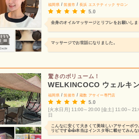
/
/
福岡県
筑後市
長浜
エステティック サロン
5.0
全身のオイルマッサージとリフレをお願いしま
マッサージでお世話になりました。
驚きのボリューム！
WELKINCOCO ウェルキ
/
/
福岡県
筑後市
蔵数
アサイー専門店
5.0
[火水日月] 11:00～20:00
[金土] 11:00～21:
日
こんなに安くて大きくて美味しいアサイーボウ
リピです👍👍本当はインスタ等に載せてみん
くらいおすすめなお店...