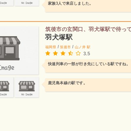
家族3人で来店しました。
筑後市の玄関口、羽犬塚駅で待っ
羽犬塚駅
/
/
福岡県
筑後市
山ノ井
駅
3.5
快速列車の一部が行き先にしている駅ですね。
鹿児島本線の駅です。