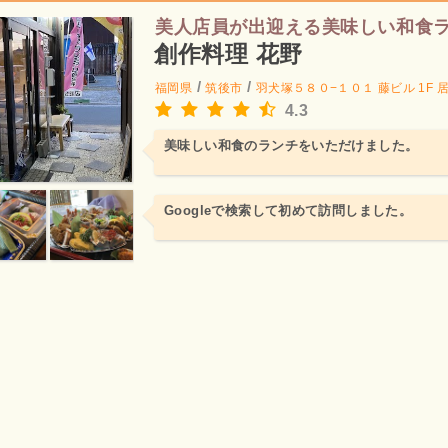
美人店員が出迎える美味しい和食
創作料理 花野
/
/
福岡県
筑後市
羽犬塚５８０−１０１ 藤ビル 1F
4.3
美味しい和食のランチをいただけました。
Googleで検索して初めて訪問しました。