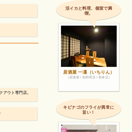
活イカと料理、個室で満
喫。
。
居酒屋 一凜（いちりん）
（居酒屋 / 魚料理店 / 和食店）
クアウト専門店。
キビナゴのフライが異常に
。
旨い！