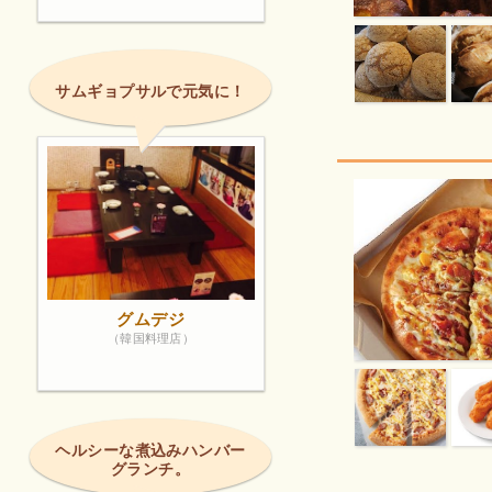
サムギョプサルで元気に！
グムデジ
（韓国料理店）
ヘルシーな煮込みハンバー
グランチ。