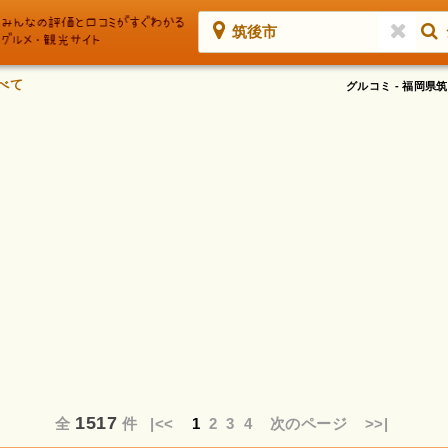
筑後市
べて
グルコミ - 福岡
1517
全
件
|<<
1
2
3
4
次のページ
>>|