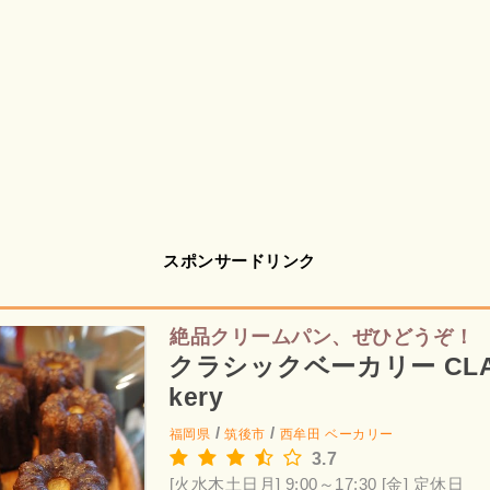
スポンサードリンク
絶品クリームパン、ぜひどうぞ！
クラシックベーカリー CLAS
kery
/
/
福岡県
筑後市
西牟田
ベーカリー
3.7
[火水木土日月] 9:00～17:30
[金] 定休日