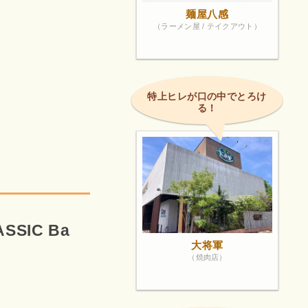
麺屋八感
（ラーメン屋 / テイクアウト）
特上ヒレが口の中でとろけ
る！
SIC Ba
大将軍
（焼肉店）