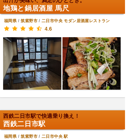
出汁が美味い、満足のひととき。
地鶏と鍋居酒屋 馬尺
福岡県
/
筑紫野市
/
二日市中央
モダン居酒屋レストラン
4.6
西鉄二日市駅で快適乗り換え！
西鉄二日市駅
福岡県
/
筑紫野市
/
二日市中央
駅