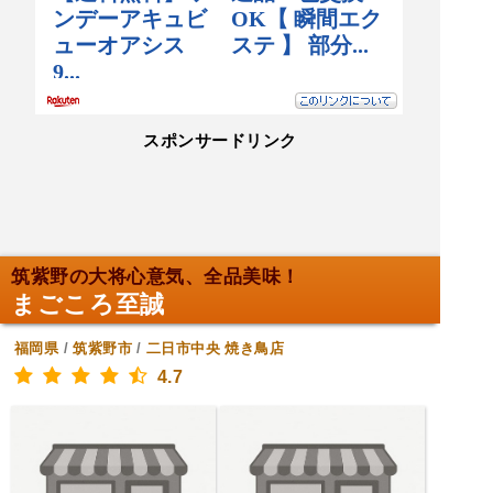
スポンサードリンク
筑紫野の大将心意気、全品美味！
まごころ至誠
福岡県
/
筑紫野市
/
二日市中央
焼き鳥店
4.7