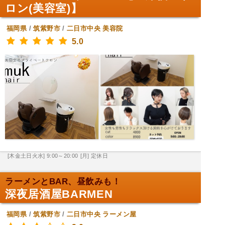
ロン(美容室)】
福岡県
/
筑紫野市
/
二日市中央
美容院
5.0
[木金土日火水] 9:00～20:00
[月] 定休日
ラーメンとBAR、昼飲みも！
深夜居酒屋BARMEN
福岡県
/
筑紫野市
/
二日市中央
ラーメン屋