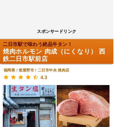
スポンサードリンク
二日市駅で味わう絶品牛タン！
焼肉ホルモン 肉成（にくなり） 西
鉄二日市駅前店
福岡県
/
筑紫野市
/
二日市中央
焼肉店
4.3