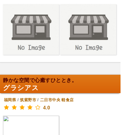
静かな空間で心癒すひととき。
グラシアス
福岡県
/
筑紫野市
/
二日市中央
軽食店
4.0