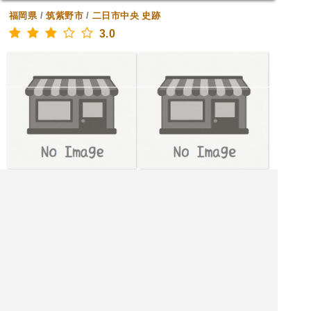
福岡県
/
筑紫野市
/
二日市中央
史跡
3.0
[水木金土日月火] 24時間営業
|<<
1
2
3
4
次
>>|
筑紫野市 飲食店を探す
筑紫野市 居酒屋を探す
筑紫野市 バーを探す