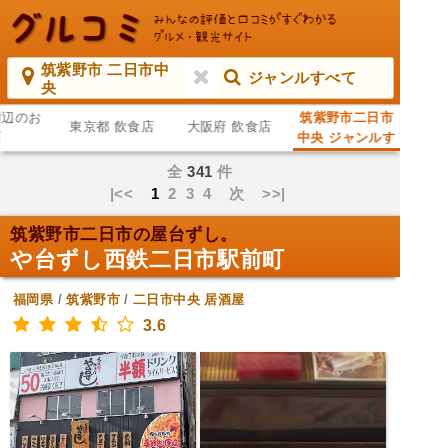
筑紫野市 二日市中
ジャンルすべて
央
周辺のお
筑紫野市二日市
東京都 飲食店
大阪府 飲食店
店
中央 ジャンルす
べて
全
341
件
|<<
1
2
3
4
次
>>|
筑紫野市二日市の屋台ずし。
や台ずし西鉄二日市駅前町
福岡県
/
筑紫野市
/
二日市中央
居酒屋
3.6