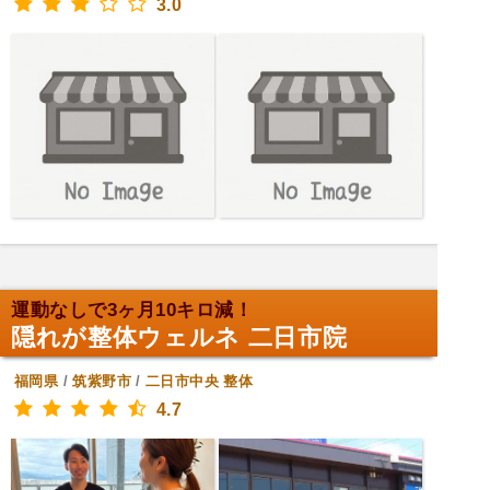
3.0
運動なしで3ヶ月10キロ減！
隠れが整体ウェルネ 二日市院
福岡県
/
筑紫野市
/
二日市中央
整体
4.7