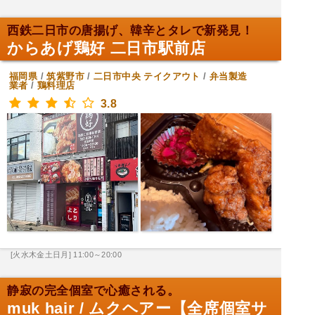
西鉄二日市の唐揚げ、韓辛とタレで新発見！
からあげ鶏好 二日市駅前店
福岡県
/
筑紫野市
/
二日市中央
テイクアウト
/
弁当製造
業者
/
鶏料理店
3.8
[火水木金土日月] 11:00～20:00
静寂の完全個室で心癒される。
muk hair / ムクヘアー【全席個室サ