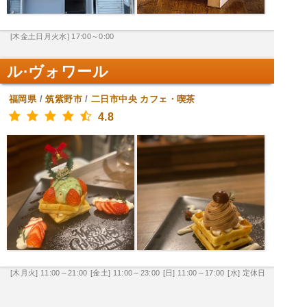
[木金土日月火水] 17:00～0:00
ル·ヴォワール
福岡県
/
筑紫野市
/
二日市中央
カフェ・喫茶
4.8
[木月火] 11:00～21:00
[金土] 11:00～23:00
[日] 11:00～17:00
[水] 定休日