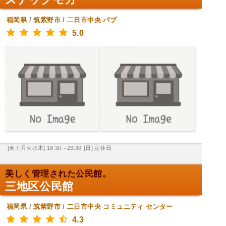
福岡県
/
筑紫野市
/
二日市中央
パブ
5.0
[金土月火水木] 18:30～23:30
[日] 定休日
美しく管理された公民館。
三地区公民館
福岡県
/
筑紫野市
/
二日市中央
コミュニティ センター
4.3