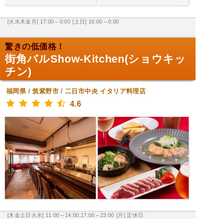
[火水木金月] 17:00～0:00
[土日] 16:00～0:00
驚きの低価格！
街角バルShow-Kitchen(ショウキッ
チン)
福岡県
/
筑紫野市
/
二日市中央
イタリア料理店
4.6
[木金土日火水] 11:00～14:00,17:00～23:00
[月] 定休日