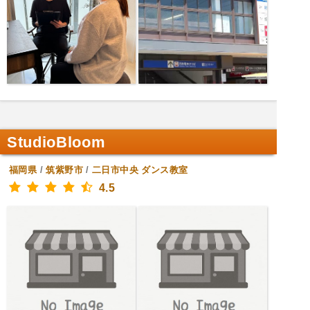
StudioBloom
福岡県
/
筑紫野市
/
二日市中央
ダンス教室
4.5