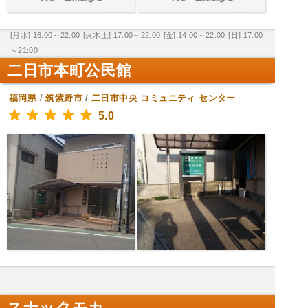
[月水] 16:00～22:00
[火木土] 17:00～22:00
[金] 14:00～22:00
[日] 17:00
～21:00
二日市本町公民館
福岡県
/
筑紫野市
/
二日市中央
コミュニティ センター
5.0
スナックモカ