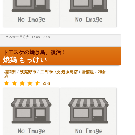
[水木金土日月火] 17:00～2:00
トモスケの焼き鳥、復活！
焼鶏 もっけい
福岡県
/
筑紫野市
/
二日市中央
焼き鳥店
/
居酒屋
/
和食
店
4.6