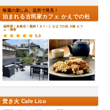
毎週の楽しみ、近所で発見！
泊まれる古民家カフェ かえでの杜
福岡県
/
糸島市
/
蔵持７６７−１ かえでの杜 A棟
カフ
ェ・喫茶
5.0
焚き火 Ⅽafe Lico