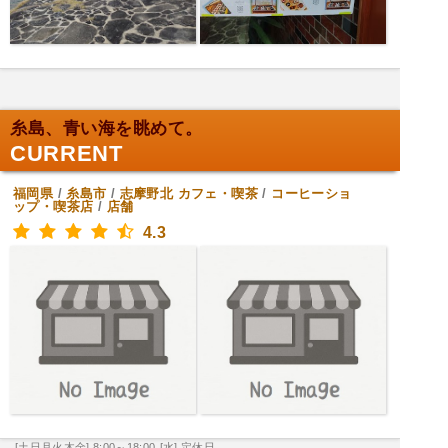
糸島、青い海を眺めて。
CURRENT
福岡県
/
糸島市
/
志摩野北
カフェ・喫茶
/
コーヒーショ
ップ・喫茶店
/
店舗
4.3
[土日月火木金] 8:00～18:00
[水] 定休日