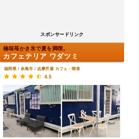
スポンサードリンク
極味苺かき氷で夏を満喫。
カフェテリア ワダツミ
福岡県
/
糸島市
/
志摩芥屋
カフェ・喫茶
4.5