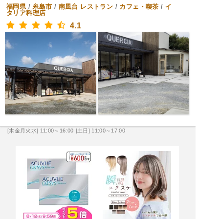
福岡県
/
糸島市
/
南風台
レストラン
/
カフェ・喫茶
/
イ
タリア料理店
4.1
[木金月火水] 11:00～16:00
[土日] 11:00～17:00