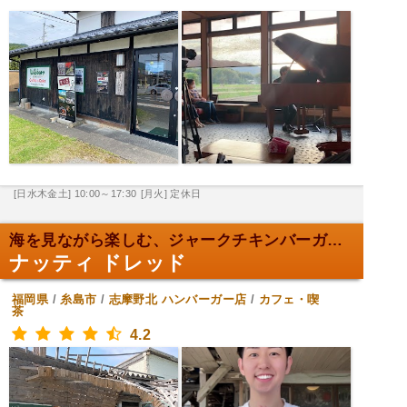
[日水木金土] 10:00～17:30
[月火] 定休日
海を見ながら楽しむ、ジャークチキンバーガー。
ナッティ ドレッド
福岡県
/
糸島市
/
志摩野北
ハンバーガー店
/
カフェ・喫
茶
4.2