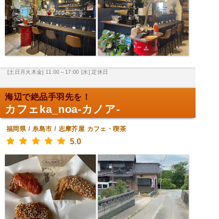
[土日月火木金] 11:00～17:00
[水] 定休日
海辺で絶品手羽先を！
カフェka_noa-カノア-
福岡県
/
糸島市
/
志摩芥屋
カフェ・喫茶
5.0