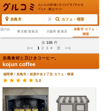
糸島市
カフェ・喫茶
周辺のお
糸島市 カフェ・
東京都 飲食店
大阪府 飲食店
店
喫茶
全
105
件
|<<
1
2
3
4
次
>>|
糸島食材と豆ひきコーヒー。
kojun coffee
福岡県
/
糸島市
/
前原中央２丁目
カフェ・喫茶
5.0