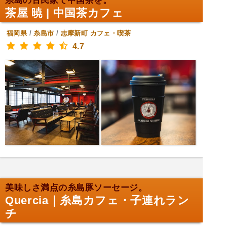
糸島の古民家で中国茶を。
茶屋 暁 | 中国茶カフェ
福岡県
/
糸島市
/
志摩新町
カフェ・喫茶
4.7
美味しさ満点の糸島豚ソーセージ。
Quercia｜糸島カフェ・子連れラン
チ