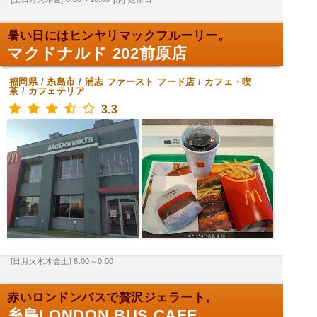
暑い日にはヒンヤリマックフルーリー。
マクドナルド 202前原店
福岡県
/
糸島市
/
浦志
ファースト フード店
/
カフェ・喫
茶
/
カフェテリア
3.3
[日月火水木金土] 6:00～0:00
赤いロンドンバスで贅沢ジェラート。
糸島LONDON BUS CAFE