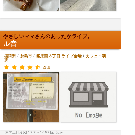
やさしいママさんのあったかライブ。
ル音
福岡県
/
糸島市
/
篠原西３丁目
ライブ会場
/
カフェ・喫
茶
4.4
[水木土日月火] 10:00～17:00
[金] 定休日