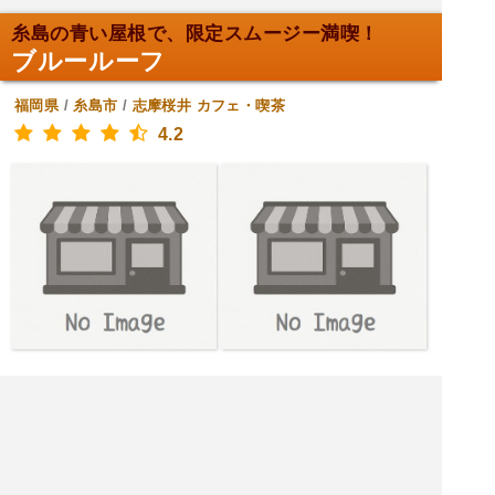
糸島の青い屋根で、限定スムージー満喫！
ブルールーフ
福岡県
/
糸島市
/
志摩桜井
カフェ・喫茶
4.2
[月火水木金] 10:00～17:00
[土日] 10:00～18:00
|<<
1
2
3
4
次
>>|
福岡県 カフェ・喫茶を探す