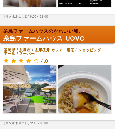
[月火水木金土日] 8:30～21:00
糸島ファームハウスのかわいい卵。
糸島ファームハウス UOVO
福岡県
/
糸島市
/
志摩桜井
カフェ・喫茶
/
ショッピング
モール
/
スーパー
4.0
[月火水木金土日] 9:00～18:00