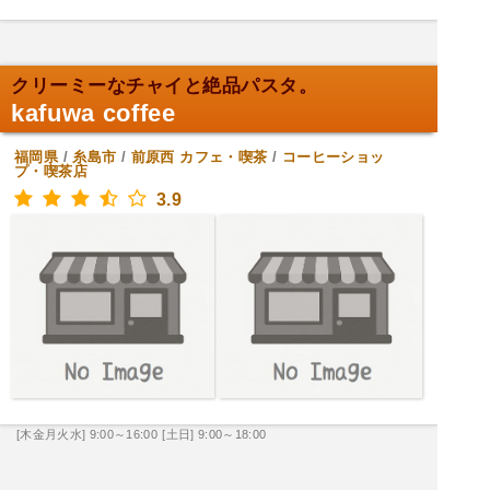
クリーミーなチャイと絶品パスタ。
kafuwa coffee
福岡県
/
糸島市
/
前原西
カフェ・喫茶
/
コーヒーショッ
プ・喫茶店
3.9
[木金月火水] 9:00～16:00
[土日] 9:00～18:00