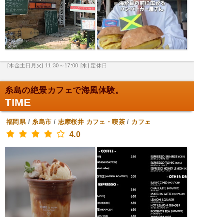
[木金土日月火] 11:30～17:00
[水] 定休日
糸島の絶景カフェで海風体験。
TIME
福岡県
/
糸島市
/
志摩桜井
カフェ・喫茶
/
カフェ
4.0