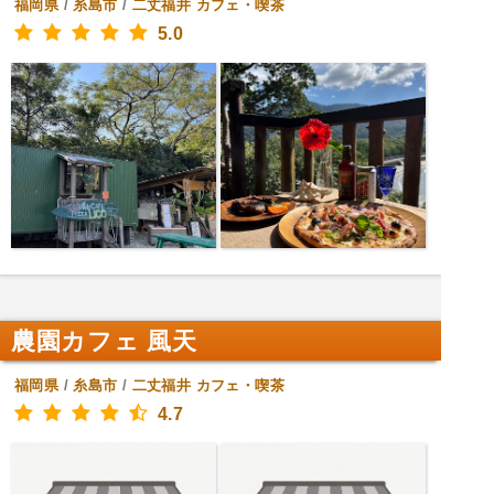
福岡県
/
糸島市
/
二丈福井
カフェ・喫茶
5.0
農園カフェ 風天
福岡県
/
糸島市
/
二丈福井
カフェ・喫茶
4.7