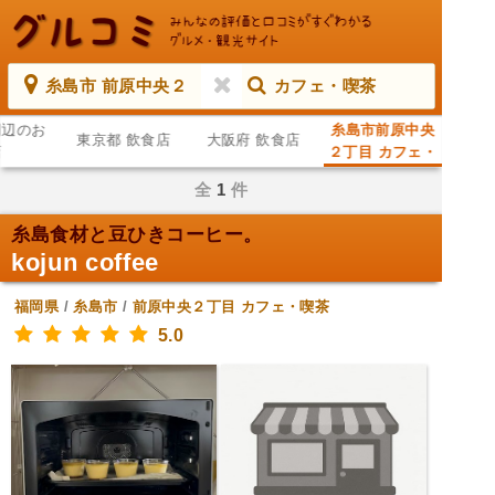
糸島市 前原中央２
カフェ・喫茶
周辺のお
糸島市前原中央
東京都 飲食店
大阪府 飲食店
店
２丁目 カフェ・
喫茶
全
1
件
糸島食材と豆ひきコーヒー。
kojun coffee
福岡県
/
糸島市
/
前原中央２丁目
カフェ・喫茶
5.0