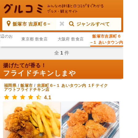
飯塚市 吉原町６−
ジャンルすべて
周辺のお
飯塚市吉原町６
東京都 飲食店
大阪府 飲食店
店
−１ あいタウン内
１F ジャンルすべ
全
1
件
て
揚げたてが香る！
フライドチキンしまや
福岡県
/
飯塚市
/
吉原町６−１ あいタウン内 １F
テイク
アウトフライドチキン店
4.1