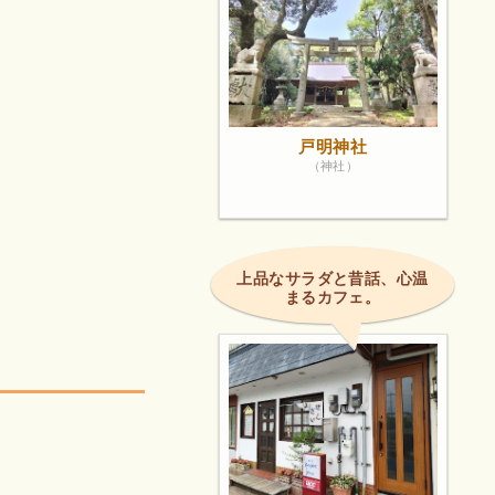
戸明神社
（神社）
上品なサラダと昔話、心温
まるカフェ。