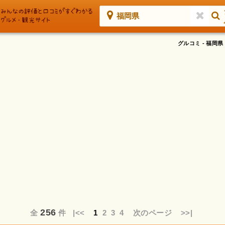
福岡県
グルコミ - 福
256
全
件
|<<
1
2
3
4
次のページ
>>|