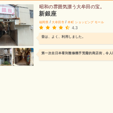
昭和の雰囲気漂う大牟田の宝。
新銀座
/
/
福岡県
大牟田市
本町
ショッピング モール
4.3
昔は、よく、利用しました。
第一次在日本看到整條幾乎荒廢的商店街，令人