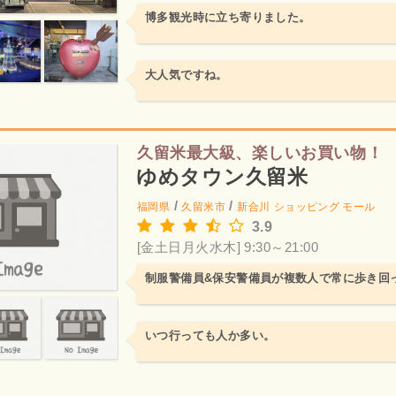
博多観光時に立ち寄りました。
大人気ですね。
久留米最大級、楽しいお買い物！
ゆめタウン久留米
/
/
福岡県
久留米市
新合川
ショッピング モール
3.9
[金土日月火水木] 9:30～21:00
制服警備員&保安警備員が複数人で常に歩き回
いつ行っても人か多い。