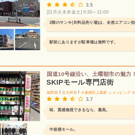
3.5
[日月火水木金土] 9:30～21:00
2階のサンキ(衣料品売り場)は、全然エアコン
駅前にありますが駐車場は無料です。
国道10号線沿い、土曜朝市の魅力
SKIPモール専門店街
/
/
福岡県
北九州市
小倉南区上葛原
ショッピング 
3.7
味、質感無視できるなら、最高。
中規模モール。