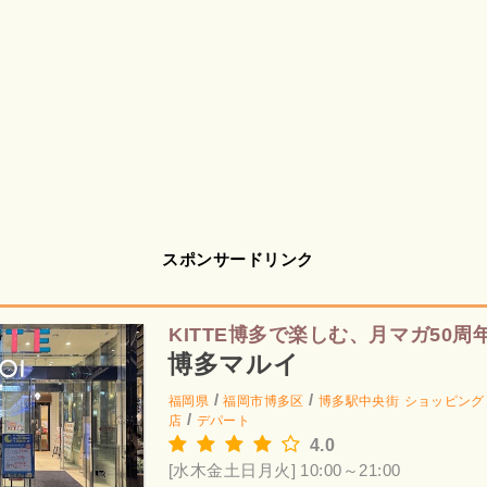
スポンサードリンク
KITTE博多で楽しむ、月マガ50周
博多マルイ
/
/
福岡県
福岡市博多区
博多駅中央街
ショッピング
/
店
デパート
4.0
[水木金土日月火] 10:00～21:00