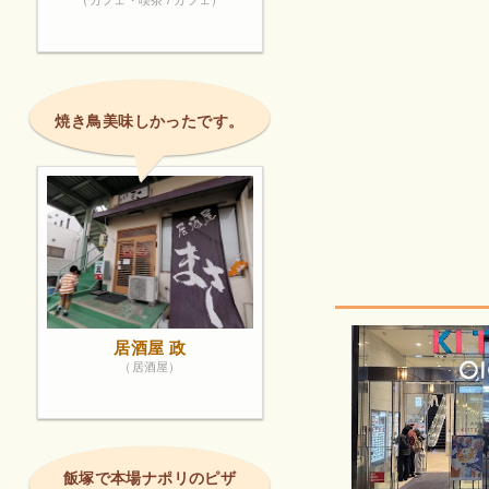
（カフェ・喫茶 / カフェ）
焼き鳥美味しかったです。
居酒屋 政
（居酒屋）
飯塚で本場ナポリのピザ