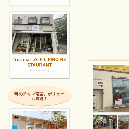
Tres maria’s FILIPINO RE
STAURANT
（レストラン）
噂のチキン南蛮、ボリュー
ム満点！