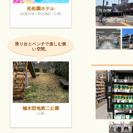
松柏園ホテル
（結婚式場 / 宿泊施設 / 公園）
滑り台とベンチで楽しむ狭
い空間。
楠木団地第二公園
（公園）