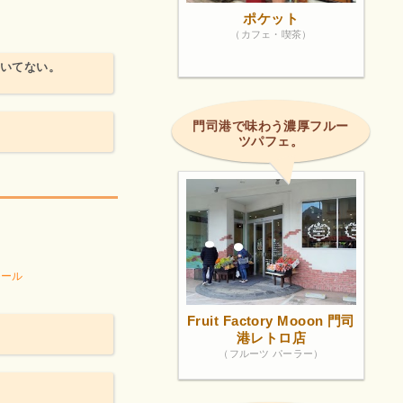
ポケット
（カフェ・喫茶）
効いてない。
門司港で味わう濃厚フルー
ツパフェ。
！
モール
Fruit Factory Mooon 門司
港レトロ店
（フルーツ パーラー）