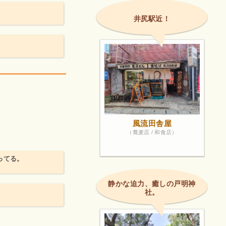
井尻駅近！
風流田舎屋
（蕎麦店 / 和食店）
ってる。
静かな迫力、癒しの戸明神
社。