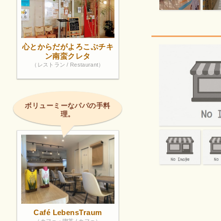
心とからだがよろこぶチキ
ン南蛮クレタ
（レストラン / Restaurant）
ボリューミーなパパの手料
理。
Café LebensTraum