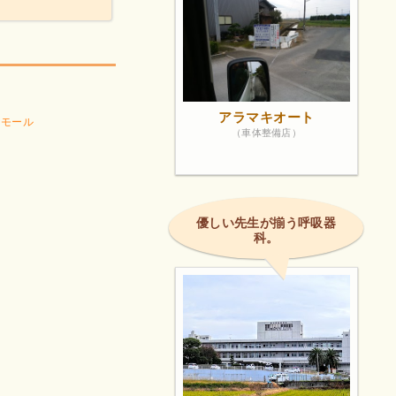
アラマキオート
 モール
（車体整備店）
優しい先生が揃う呼吸器
科。