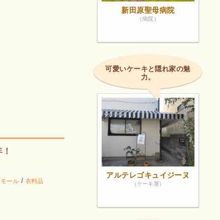
新田原聖母病院
（病院）
可愛いケーキと隠れ家の魅
力。
年！
アルテレゴキュイジーヌ
/
 モール
衣料品
（ケーキ屋）