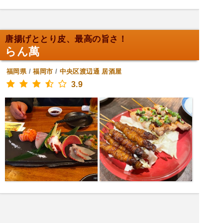
唐揚げととり皮、最高の旨さ！
らん萬
福岡県
/
福岡市
/
中央区渡辺通
居酒屋
3.9