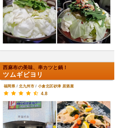
西麻布の美味、串カツと鍋！
ツムギビヨリ
福岡県
/
北九州市
/
小倉北区砂津
居酒屋
4.8