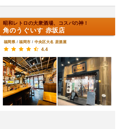
昭和レトロの大衆酒場、コスパの神！
角のうぐいす 赤坂店
福岡県
/
福岡市
/
中央区大名
居酒屋
4.4