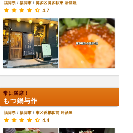
福岡県
/
福岡市
/
博多区博多駅東
居酒屋
4.7
常に満席！
もつ鍋与作
福岡県
/
福岡市
/
東区香椎駅前
居酒屋
4.4