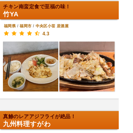
チキン南蛮定食で至福の味！
竹YA
福岡県
/
福岡市
/
中央区小笹
居酒屋
4.3
真鯵のレアアジフライが絶品！
九州料理すがわ