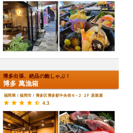
博多出張、絶品の鮑しゃぶ！
博多 萬漁箱
福岡県
/
福岡市
/
博多区博多駅中央街６−２ ２F
居酒屋
4.3