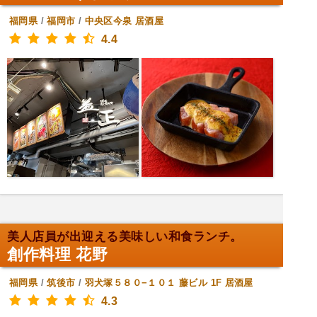
福岡県
/
福岡市
/
中央区今泉
居酒屋
4.4
美人店員が出迎える美味しい和食ランチ。
創作料理 花野
福岡県
/
筑後市
/
羽犬塚５８０−１０１ 藤ビル 1F
居酒屋
4.3