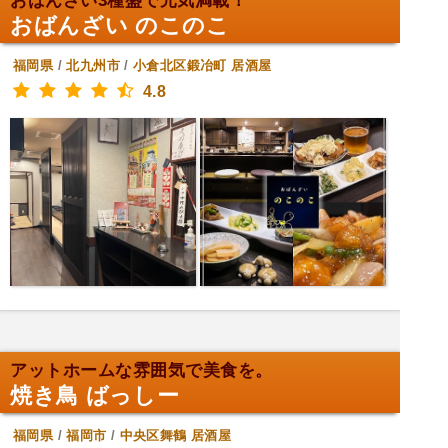
おばんざい3種盛で元気満載！
おばんざい のこのこ
福岡県
/
北九州市
/
小倉北区鍛冶町
居酒屋
4.8
アットホームな雰囲気で美食を。
焼き鳥 ばっしー
福岡県
/
福岡市
/
中央区舞鶴
居酒屋