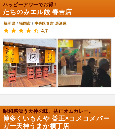
ハッピーアワーでお得！
たちのみエル餃 春吉店
福岡県
/
福岡市
/
中央区春吉
居酒屋
4.7
昭和感漂う天神の味、益正オムカレー。
博多くいもんや 益正×コメコメバー
ガー天神うまか横丁店