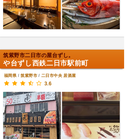
筑紫野市二日市の屋台ずし。
や台ずし西鉄二日市駅前町
福岡県
/
筑紫野市
/
二日市中央
居酒屋
3.6