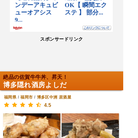
スポンサードリンク
絶品の佐賀牛牛丼、昇天！
博多隠れ酒房よしだ
福岡県
/
福岡市
/
博多区中洲
居酒屋
4.5