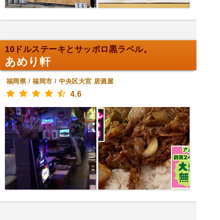
10ドルステーキとサッポロ黒ラベル。
あめり軒
福岡県
/
福岡市
/
中央区大宮
居酒屋
4.6