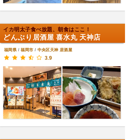
イカ明太子食べ放題、朝食はここ！
どんぶり居酒屋 喜水丸 天神店
福岡県
/
福岡市
/
中央区天神
居酒屋
3.9