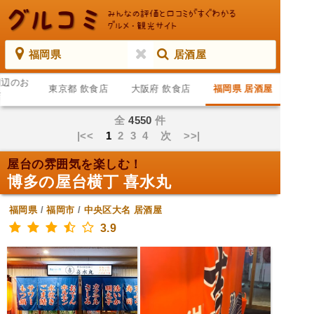
福岡県
居酒屋
周辺のお
東京都 飲食店
大阪府 飲食店
福岡県 居酒屋
店
全
4550
件
|<<
1
2
3
4
次
>>|
屋台の雰囲気を楽しむ！
博多の屋台横丁 喜水丸
福岡県
/
福岡市
/
中央区大名
居酒屋
3.9