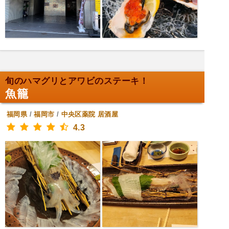
旬のハマグリとアワビのステーキ！
魚籠
福岡県
/
福岡市
/
中央区薬院
居酒屋
4.3