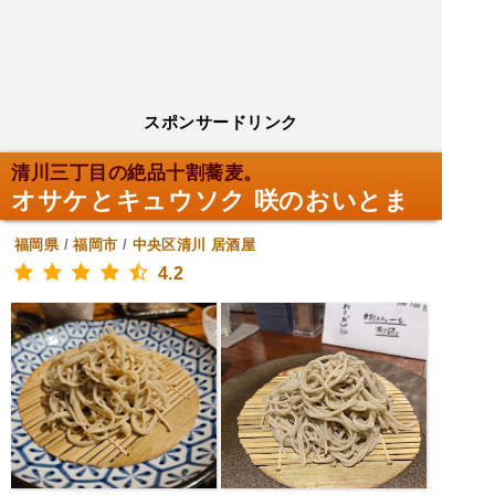
スポンサードリンク
清川三丁目の絶品十割蕎麦。
オサケとキュウソク 咲のおいとま
福岡県
/
福岡市
/
中央区清川
居酒屋
4.2