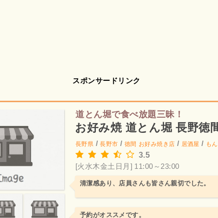
スポンサードリンク
道とん堀で食べ放題三昧！
お好み焼 道とん堀 長野徳
/
/
/
/
長野県
長野市
徳間
お好み焼き店
居酒屋
もん
3.5
[火水木金土日月] 11:00～23:00
清潔感あり、店員さんも皆さん親切でした。
予約がオススメです。