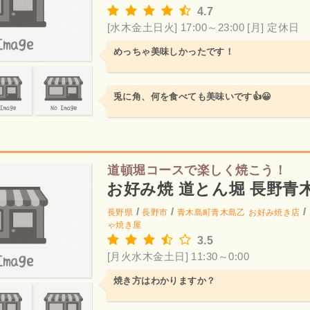
4.7
[水木金土日火] 17:00～23:00
[月] 定休日
めっちゃ美味しかったです！
兎に角、何を食べても美味いです👍😀
道頓堀コースで楽しく焼こう！
お好み焼 道とん堀 長野青
/
/
/
長野県
長野市
青木島町青木島乙
お好み焼き店
ゃ焼き屋
3.5
[月火水木金土日] 11:30～0:00
焼き方はわかりますか？