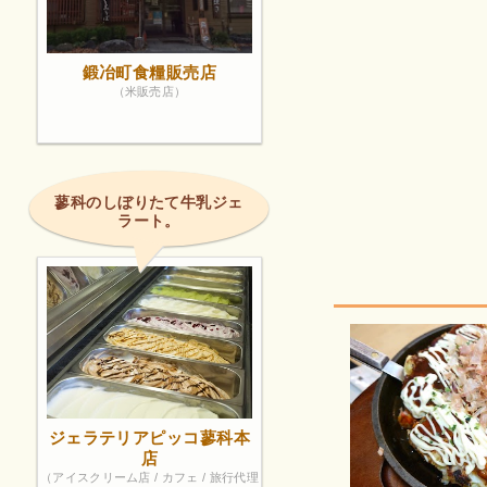
鍛冶町食糧販売店
（米販売店）
蓼科のしぼりたて牛乳ジェ
ラート。
ジェラテリアピッコ蓼科本
店
（アイスクリーム店 / カフェ / 旅行代理