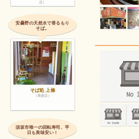
店）
安曇野の天然水で香るもり
そば。
そば処 上條
（蕎麦店）
須坂市唯一の回転寿司、平
日も美味安い！