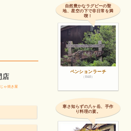
自然豊かなラグビーの聖
地、星空の下で非日常を満
喫！
ペンションラーチ
間店
（B&B）
じゃ焼き屋
寒さ知らずの八ヶ岳、手作
り料理の宴。