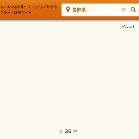
長野県
グルコミ 
36
全
件