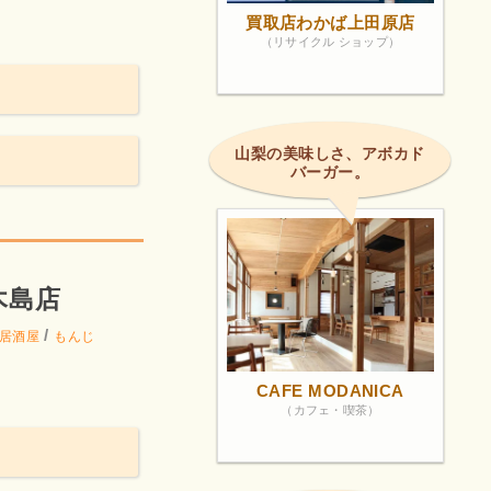
買取店わかば上田原店
（リサイクル ショップ）
山梨の美味しさ、アボカド
バーガー。
木島店
/
居酒屋
もんじ
CAFE MODANICA
（カフェ・喫茶）