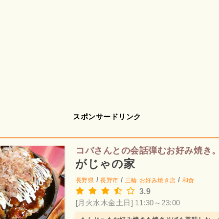
スポンサードリンク
コバさんとの会話弾むお好み焼き
がじゃの家
/
/
/
長野県
長野市
三輪
お好み焼き店
和食
3.9
[月火水木金土日] 11:30～23:00