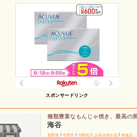
スポンサードリンク
種類豊富なもんじゃ焼き、最高の
海谷
/
/
/
長野県
中野市
中野松川
お好み焼き店
和食店