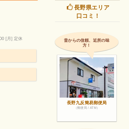
長野県エリア
口コミ！
00
[月] 定休
昔からの信頼、近所の味
方！
長野九反簡易郵便局
（郵便局 / ATM）