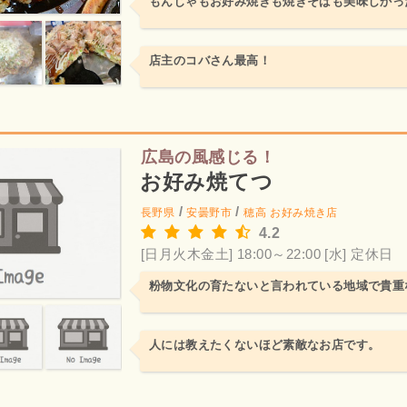
もんじゃもお好み焼きも焼きそばも美味しかっ
店主のコバさん最高！
広島の風感じる！
お好み焼てつ
/
/
長野県
安曇野市
穂高
お好み焼き店
4.2
[日月火木金土] 18:00～22:00
[水] 定休日
粉物文化の育たないと言われている地域で貴重
人には教えたくないほど素敵なお店です。