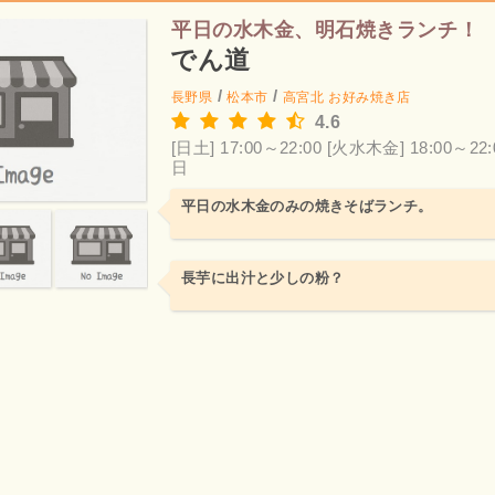
平日の水木金、明石焼きランチ！
でん道
/
/
長野県
松本市
高宮北
お好み焼き店
4.6
[日土] 17:00～22:00
[火水木金] 18:00～22:
日
平日の水木金のみの焼きそばランチ。
長芋に出汁と少しの粉？