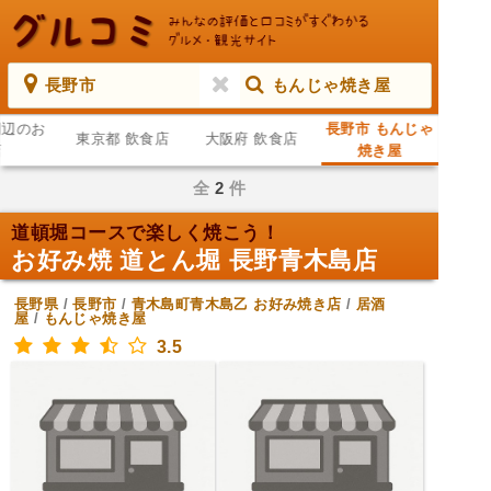
長野市
もんじゃ焼き屋
周辺のお
長野市 もんじゃ
東京都 飲食店
大阪府 飲食店
店
焼き屋
全
2
件
道頓堀コースで楽しく焼こう！
お好み焼 道とん堀 長野青木島店
長野県
/
長野市
/
青木島町青木島乙
お好み焼き店
/
居酒
屋
/
もんじゃ焼き屋
3.5