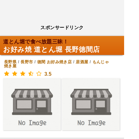
スポンサードリンク
道とん堀で食べ放題三昧！
お好み焼 道とん堀 長野徳間店
長野県
/
長野市
/
徳間
お好み焼き店
/
居酒屋
/
もんじゃ
焼き屋
3.5