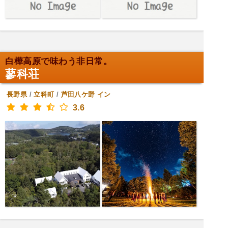
白樺高原で味わう非日常。
蓼科荘
長野県
/
立科町
/
芦田八ケ野
イン
3.6