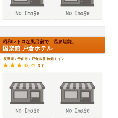
昭和レトロな風呂宿で、温泉堪能。
国楽館 戸倉ホテル
長野県
/
千曲市
/
戸倉温泉
旅館
/
イン
3.7