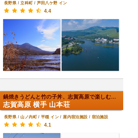
長野県
/
立科町
/
芦田八ケ野
イン
4.4
鍋焼きうどんと竹の子丼、志賀高原で楽しむ温もり。
志賀高原 横手 山本荘
長野県
/
山ノ内町
/
平穏
イン
/
屋内宿泊施設
/
宿泊施設
4.1