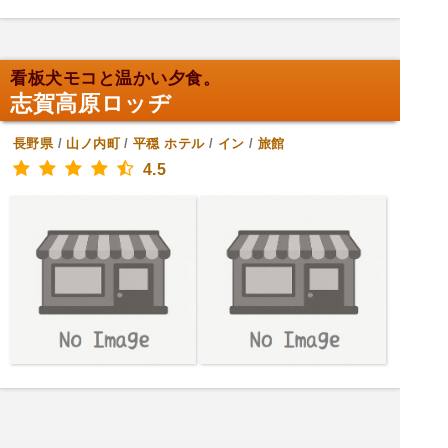
看板犬モコと温かい夕食。
志賀高原ロッヂ
長野県
/
山ノ内町
/
平穏
ホテル
/
イン
/
旅館
4.5