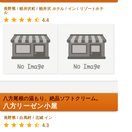
長野県
/
軽井沢町
/
軽井沢
ホテル
/
イン
/
リゾートホテ
ル
4.4
八方尾根の温もり、絶品ソフトクリーム。
八方リーゼン小屋
長野県
/
白馬村
/
北城
イン
4.3