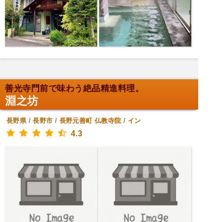
善光寺門前で味わう絶品精進料理。
淵之坊
長野県
/
長野市
/
長野元善町
仏教寺院
/
イン
4.3