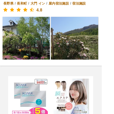
長野県
/
長和町
/
大門
イン
/
屋内宿泊施設
/
宿泊施設
4.8