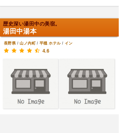
歴史深い湯田中の美宿。
湯田中湯本
長野県
/
山ノ内町
/
平穏
ホテル
/
イン
4.6