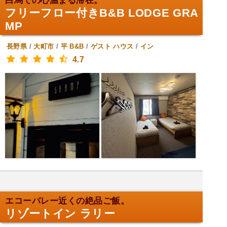
白馬での心温まる滞在。
フリーフロー付きB&B LODGE GRA
MP
長野県
/
大町市
/
平
B&B
/
ゲスト ハウス
/
イン
4.7
エコーバレー近くの絶品ご飯。
リゾートイン ラリー