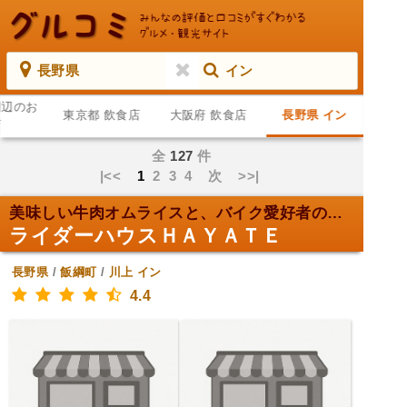
長野県
イン
周辺のお
東京都 飲食店
大阪府 飲食店
長野県 イン
店
全
127
件
|<<
1
2
3
4
次
>>|
美味しい牛肉オムライスと、バイク愛好者のオアシス！
ライダーハウスＨＡＹＡＴＥ
長野県
/
飯綱町
/
川上
イン
4.4