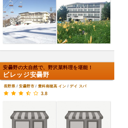
安曇野の大自然で、野沢菜料理を堪能！
ビレッジ安曇野
長野県
/
安曇野市
/
豊科南穂高
イン
/
デイ スパ
3.8