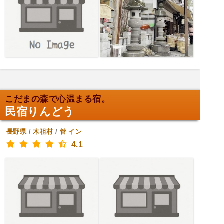
こだまの森で心温まる宿。
民宿りんどう
長野県
/
木祖村
/
菅
イン
4.1