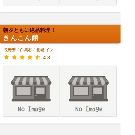
朝夕ともに絶品料理！
きんこん館
長野県
/
白馬村
/
北城
イン
4.8