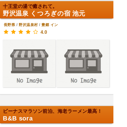
十王堂の湯で癒されて。
野沢温泉 くつろぎの宿 池元
長野県
/
野沢温泉村
/
豊郷
イン
4.0
ビーナスマラソン前泊、海老ラーメン最高！
B&B sora