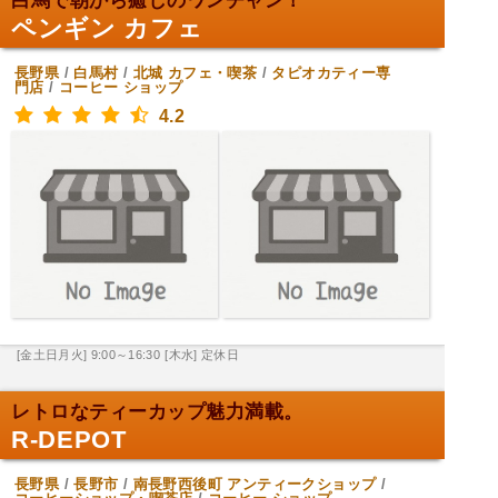
白馬で朝から癒しのワンチャン！
ペンギン カフェ
長野県
/
白馬村
/
北城
カフェ・喫茶
/
タピオカティー専
門店
/
コーヒー ショップ
4.2
[金土日月火] 9:00～16:30
[木水] 定休日
レトロなティーカップ魅力満載。
R-DEPOT
長野県
/
長野市
/
南長野西後町
アンティークショップ
/