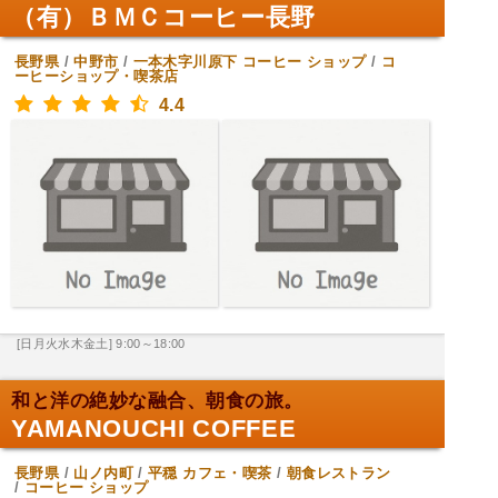
（有）ＢＭＣコーヒー長野
長野県
/
中野市
/
一本木字川原下
コーヒー ショップ
/
コ
ーヒーショップ・喫茶店
4.4
[日月火水木金土] 9:00～18:00
和と洋の絶妙な融合、朝食の旅。
YAMANOUCHI COFFEE
長野県
/
山ノ内町
/
平穏
カフェ・喫茶
/
朝食レストラン
/
コーヒー ショップ