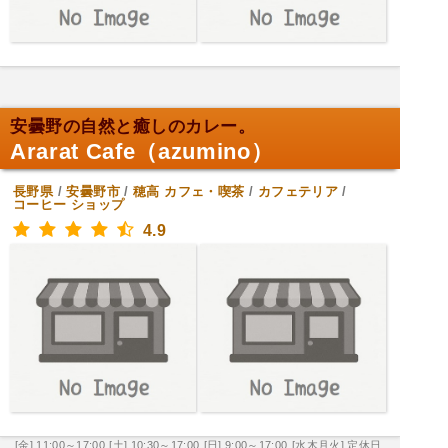
安曇野の自然と癒しのカレー。
Ararat Cafe（azumino）
長野県
/
安曇野市
/
穂高
カフェ・喫茶
/
カフェテリア
/
コーヒー ショップ
4.9
[金] 11:00～17:00
[土] 10:30～17:00
[日] 9:00～17:00
[水木月火] 定休日