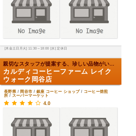
[木金土日月火] 11:30～18:00
[水] 定休日
親切なスタッフが提案する、珍しい品物がいっぱい！
カルディコーヒーファーム レイク
ウォーク岡谷店
長野県
/
岡谷市
/
銀座
コーヒー ショップ
/
コーヒー焙煎
所
/
スーパーマーケット
4.0