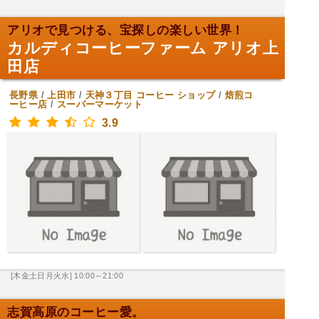
アリオで見つける、宝探しの楽しい世界！
カルディコーヒーファーム アリオ上
田店
長野県
/
上田市
/
天神３丁目
コーヒー ショップ
/
焙煎コ
ーヒー店
/
スーパーマーケット
3.9
[木金土日月火水] 10:00～21:00
志賀高原のコーヒー愛。