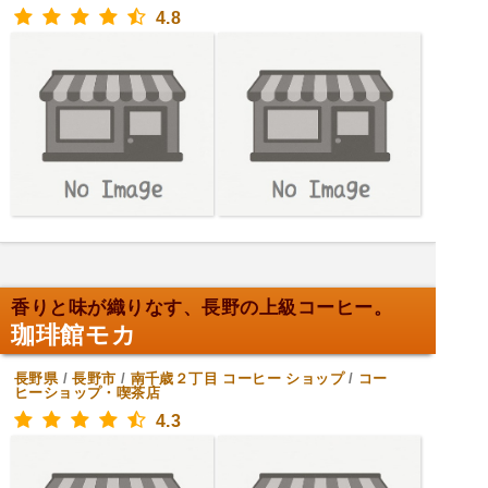
4.8
香りと味が織りなす、長野の上級コーヒー。
珈琲館モカ
長野県
/
長野市
/
南千歳２丁目
コーヒー ショップ
/
コー
ヒーショップ・喫茶店
4.3