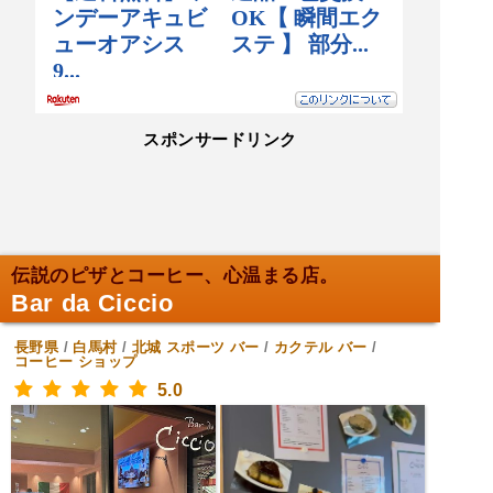
スポンサードリンク
伝説のピザとコーヒー、心温まる店。
Bar da Ciccio
長野県
/
白馬村
/
北城
スポーツ バー
/
カクテル バー
/
コーヒー ショップ
5.0