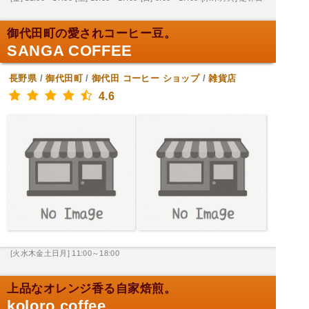
御代田町の愛されコーヒー豆。
SANGA COFFEE
長野県
/
御代田町
/
御代田
コーヒー ショップ
/
雑貨店
4.6
[火水木金土日月] 11:00～18:00
上品なオレンジ香る自家焙煎。
koloro coffee