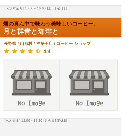
[火水木金月] 10:00～16:00
[土日] 定休日
畑の真ん中で味わう美味しいコーヒー。
月と群青と珈琲と
長野県
/
山形村
/
洋菓子店
/
コーヒー ショップ
4.4
[水木金土] 12:00～18:30
[月火日] 定休日