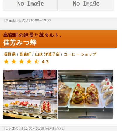
[木金土日月火水] 10:00～19:00
高森町の絶景と苺タルト。
佳芳みつ蜂
長野県
/
高森町
/
山吹
洋菓子店
/
コーヒー ショップ
4.3
[日月木金土] 10:00～18:30
[火水] 定休日