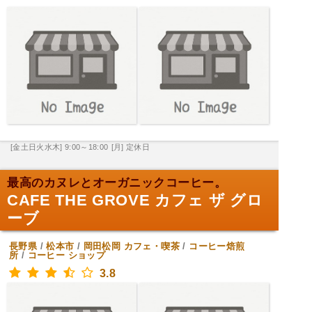
[金土日火水木] 9:00～18:00
[月] 定休日
最高のカヌレとオーガニックコーヒー。
CAFE THE GROVE カフェ ザ グロ
ーブ
長野県
/
松本市
/
岡田松岡
カフェ・喫茶
/
コーヒー焙煎
所
/
コーヒー ショップ
3.8