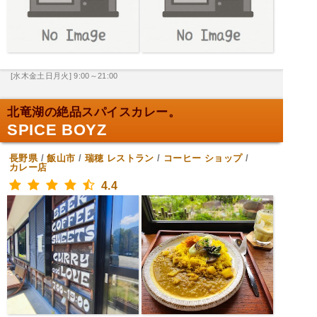
[水木金土日月火] 9:00～21:00
北竜湖の絶品スパイスカレー。
SPICE BOYZ
長野県
/
飯山市
/
瑞穂
レストラン
/
コーヒー ショップ
/
カレー店
4.4