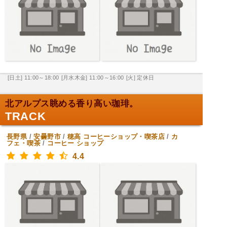
[日土] 11:00～18:00
[月水木金] 11:00～16:00
[火] 定休日
北アルプス眺める香り高い珈琲。
TRACK
長野県
/
安曇野市
/
穂高
コーヒーショップ・喫茶店
/
カ
フェ・喫茶
/
コーヒー ショップ
4.4