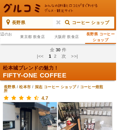
長野県
コーヒー ショップ
周辺のお
長野県 コーヒー
東京都 飲食店
大阪府 飲食店
店
ショップ
全
30
件
|<<
1
2
次
>>|
松本城ブレンドの魅力！
FIFTY-ONE COFFEE
長野県
/
松本市
/
深志
コーヒー ショップ
/
コーヒー焙煎
所
4.7