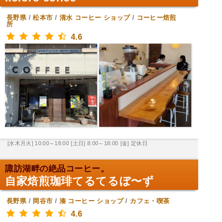
長野県
/
松本市
/
清水
コーヒー ショップ
/
コーヒー焙煎
所
4.6
[水木月火] 10:00～18:00
[土日] 8:00～18:00
[金] 定休日
諏訪湖畔の絶品コーヒー。
自家焙煎珈琲てるてるぼ〜ず
長野県
/
岡谷市
/
湊
コーヒー ショップ
/
カフェ・喫茶
4.6