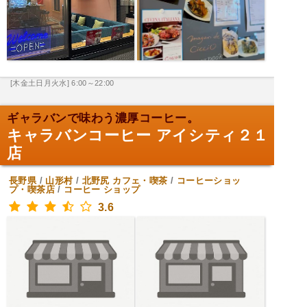
[木金土日月火水] 6:00～22:00
ギャラバンで味わう濃厚コーヒー。
キャラバンコーヒー アイシティ２１
店
長野県
/
山形村
/
北野尻
カフェ・喫茶
/
コーヒーショッ
プ・喫茶店
/
コーヒー ショップ
3.6