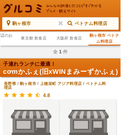
駒ヶ根市
ベトナム料理店
周辺のお
駒ヶ根市 ベトナ
東京都 飲食店
大阪府 飲食店
店
ム料理店
全
1
件
子連れランチに最適！
cơmかふぇ(旧xWINまみーずかふぇ)
長野県
/
駒ヶ根市
/
上穂栄町
アジア料理店
/
ベトナム料
理店
4.8