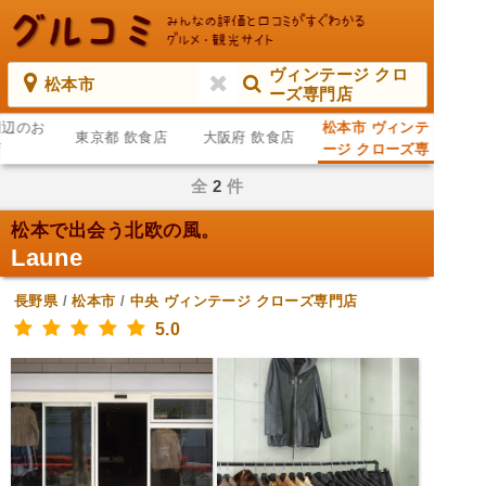
ヴィンテージ クロ
松本市
ーズ専門店
周辺のお
松本市 ヴィンテ
東京都 飲食店
大阪府 飲食店
店
ージ クローズ専
門店
全
2
件
松本で出会う北欧の風。
Laune
長野県
/
松本市
/
中央
ヴィンテージ クローズ専門店
5.0