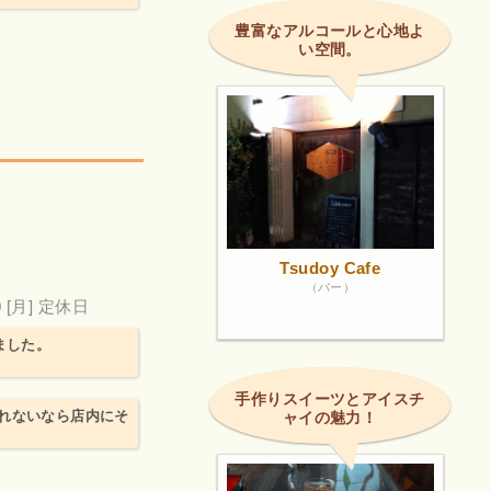
豊富なアルコールと心地よ
い空間。
Tsudoy Cafe
（バー）
0
[月] 定休日
ました。
手作りスイーツとアイスチ
れないなら店内にそ
ャイの魅力！