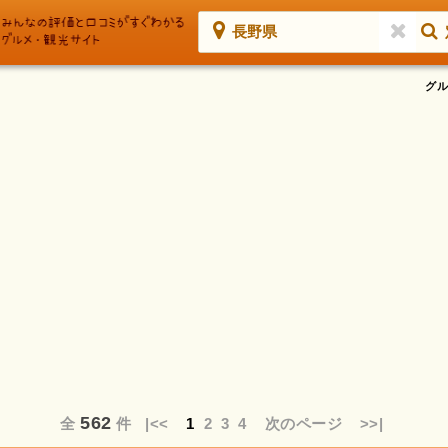
長野県
グル
562
全
件
|<<
1
2
3
4
次のページ
>>|