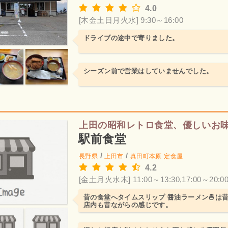
4.0
[木金土日月火水] 9:30～16:00
ドライブの途中で寄りました。
シーズン前で営業はしていませんでした。
上田の昭和レトロ食堂、優しいお
駅前食堂
/
/
長野県
上田市
真田町本原
定食屋
4.2
[金土月火水木] 11:00～13:30,17:00～20:0
昔の食堂へタイムスリップ 醤油ラーメン🍜は
店内も昔ながらの感じです。