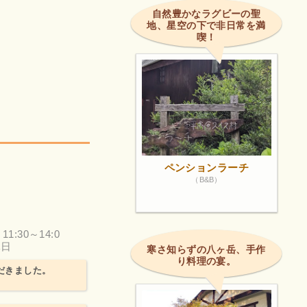
自然豊かなラグビーの聖
地、星空の下で非日常を満
喫！
ペンションラーチ
（B&B）
 11:30～14:0
休日
寒さ知らずの八ヶ岳、手作
り料理の宴。
ただきました。