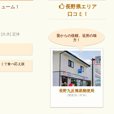
長野県エリア
リューム！
口コミ！
[火水] 定休
昔からの信頼、近所の味
方！
きくて食べ応え抜
長野九反簡易郵便局
（郵便局 / ATM）