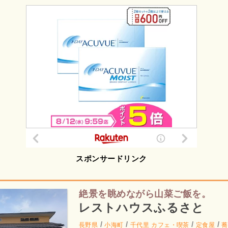
スポンサードリンク
絶景を眺めながら山菜ご飯を。
レストハウスふるさと
/
/
/
/
長野県
小海町
千代里
カフェ・喫茶
定食屋
蕎