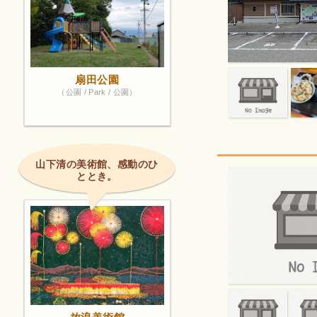
扇田公園
（公園 / Park / 公園）
山下清の美術館、感動のひ
ととき。