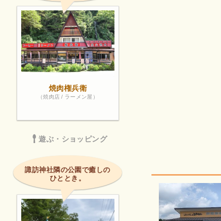
焼肉権兵衛
（焼肉店 / ラーメン屋）
遊ぶ・ショッピング
諏訪神社隣の公園で癒しの
ひととき。