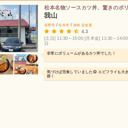
松本名物ソースカツ丼、驚きのボ
我山
/
/
長野県
松本市
神林
定食屋
4.3
[土日] 11:30～15:00
[月木金] 11:30～14:00
日
非常にボリュームがあるカツ丼でした！
気づけば完食していました😋 エビフライも大
群！