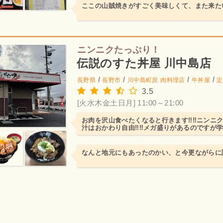
ここの山賊焼きがすごく美味しくて、また来た
ニンニクたっぷり！
伝説のすた丼屋 川中島店
/
/
/
/
長野県
長野市
川中島町原
肉料理店
牛丼屋
定
3.5
[火水木金土日月] 11:00～21:00
お肉を沢山食べたくなると行きます‼️‼️ニンニ
汁はおかわり自由‼️‼️メガ盛りがあるのですが
べてます。
なんと地元にもあったのかい、と今更ながらに