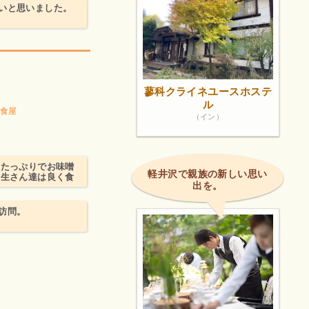
いと思いました。
蓼科クライネユースホステ
ル
食屋
（イン）
クたっぷりでお味噌
軽井沢で親族の新しい思い
学生さん達は良く食
出を。
訪問。