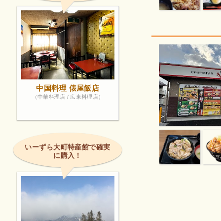
中国料理 俵屋飯店
（中華料理店 / 広東料理店）
いーずら大町特産館で確実
に購入！