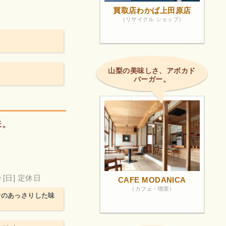
買取店わかば上田原店
（リサイクル ショップ）
山梨の美味しさ、アボカド
バーガー。
味。
0
[日] 定休日
CAFE MODANICA
（カフェ・喫茶）
昔のあっさりした味