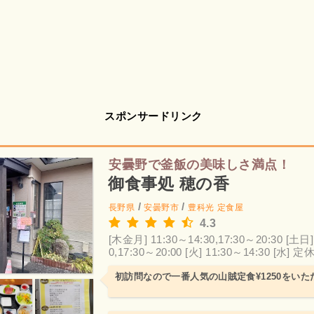
スポンサードリンク
安曇野で釜飯の美味しさ満点！
御食事処 穂の香
/
/
長野県
安曇野市
豊科光
定食屋
4.3
[木金月] 11:30～14:30,17:30～20:30
[土日]
0,17:30～20:00
[火] 11:30～14:30
[水] 定
初訪問なので一番人気の山賊定食¥1250をい