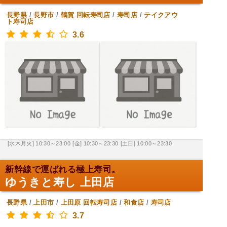
長野県
/
長野市
/
鶴賀
回転寿司店
/
寿司店
/
テイクアウ
ト寿司店
3.6
[水木月火] 10:30～23:00
[金] 10:30～23:30
[土日] 10:00～23:30
新幹線で運ばれる極上寿司。
ゆうきと寿し 上田店
長野県
/
上田市
/
上田原
回転寿司店
/
和食店
/
寿司店
3.7