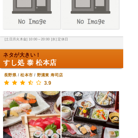
[土日月火木金] 10:00～20:00
[水] 定休日
ネタが大きい！
すし処 泰 松本店
長野県
/
松本市
/
野溝東
寿司店
3.9