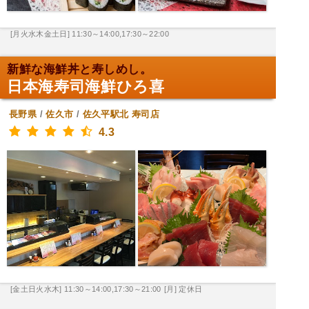
[月火水木金土日] 11:30～14:00,17:30～22:00
新鮮な海鮮丼と寿しめし。
日本海寿司海鮮ひろ喜
長野県
/
佐久市
/
佐久平駅北
寿司店
4.3
[金土日火水木] 11:30～14:00,17:30～21:00
[月] 定休日