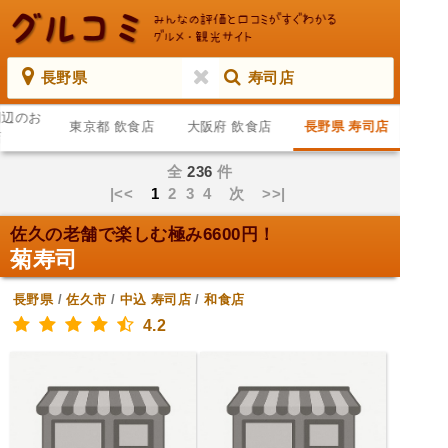
長野県
寿司店
周辺のお
東京都 飲食店
大阪府 飲食店
長野県 寿司店
店
全
236
件
|<<
1
2
3
4
次
>>|
佐久の老舗で楽しむ極み6600円！
菊寿司
長野県
/
佐久市
/
中込
寿司店
/
和食店
4.2