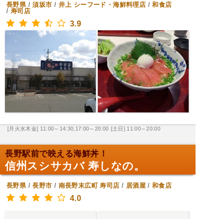
長野県
/
須坂市
/
井上
シーフード・海鮮料理店
/
和食店
/
寿司店
3.9
[月火水木金] 11:00～14:30,17:00～20:00
[土日] 11:00～20:00
長野駅前で映える海鮮丼！
信州スシサカバ 寿しなの。
長野県
/
長野市
/
南長野末広町
寿司店
/
居酒屋
/
和食店
4.0