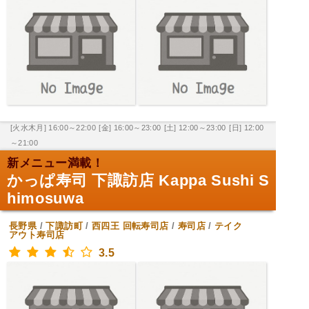
[火水木月] 16:00～22:00
[金] 16:00～23:00
[土] 12:00～23:00
[日] 12:00
～21:00
新メニュー満載！
かっぱ寿司 下諏訪店 Kappa Sushi S
himosuwa
長野県
/
下諏訪町
/
西四王
回転寿司店
/
寿司店
/
テイク
アウト寿司店
3.5