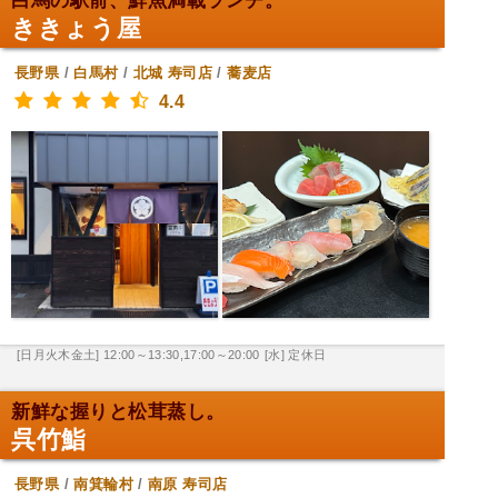
白馬の駅前、鮮魚満載ランチ。
ききょう屋
長野県
/
白馬村
/
北城
寿司店
/
蕎麦店
4.4
[日月火木金土] 12:00～13:30,17:00～20:00
[水] 定休日
新鮮な握りと松茸蒸し。
呉竹鮨
長野県
/
南箕輪村
/
南原
寿司店