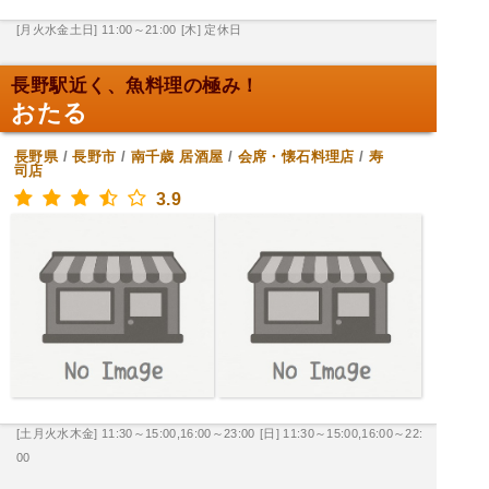
[月火水金土日] 11:00～21:00
[木] 定休日
長野駅近く、魚料理の極み！
おたる
長野県
/
長野市
/
南千歳
居酒屋
/
会席・懐石料理店
/
寿
司店
3.9
[土月火水木金] 11:30～15:00,16:00～23:00
[日] 11:30～15:00,16:00～22:
00