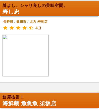
肴よし、シャリ良しの美味空間。
寿し忠
長野県
/
飯田市
/
北方
寿司店
4.3
鮮度抜群！
海鮮蔵 魚魚魚 須坂店