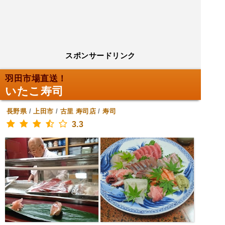
スポンサードリンク
羽田市場直送！
いたこ寿司
長野県
/
上田市
/
古里
寿司店
/
寿司
3.3