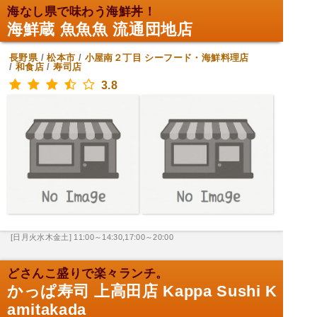
海なし県で味わう海鮮丼！
海鮮蔵 魚魚魚 流通団地店
長野県
/
松本市
/
小屋南２丁目
シーフード・海鮮料理店
/
和食店
/
寿司店
3.8
[日月火水木金土] 11:00～14:30,17:00～20:00
どさんこ盛りで楽々ランチ。
かっぱ寿司 上高田店 Kappa Sushi K
amitakada