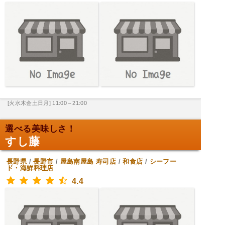
[火水木金土日月] 11:00～21:00
選べる美味しさ！
すし藤
長野県
/
長野市
/
屋島南屋島
寿司店
/
和食店
/
シーフー
ド・海鮮料理店
4.4