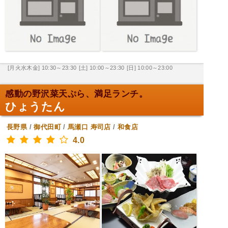
[月火水木金] 10:30～23:30
[土] 10:00～23:30
[日] 10:00～23:00
感動の野沢菜天ぷら、満足ランチ。
ひょうたん
長野県
/
御代田町
/
馬瀬口
寿司店
/
和食店
4.0