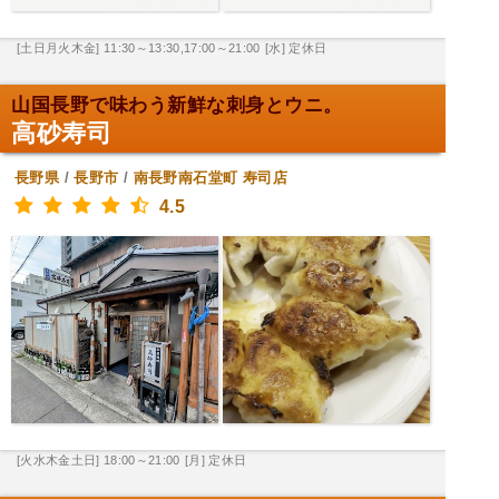
[土日月火木金] 11:30～13:30,17:00～21:00
[水] 定休日
山国長野で味わう新鮮な刺身とウニ。
高砂寿司
長野県
/
長野市
/
南長野南石堂町
寿司店
4.5
[火水木金土日] 18:00～21:00
[月] 定休日