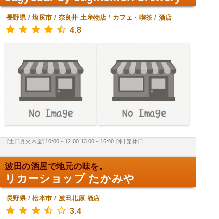
長野県
/
塩尻市
/
奈良井
土産物店
/
カフェ・喫茶
/
酒店
4.8
[土日月火木金] 10:00～12:00,13:00～16:00
[水] 定休日
波田の酒屋で地元の味を。
リカーショップ たかみや
長野県
/
松本市
/
波田北原
酒店
3.4