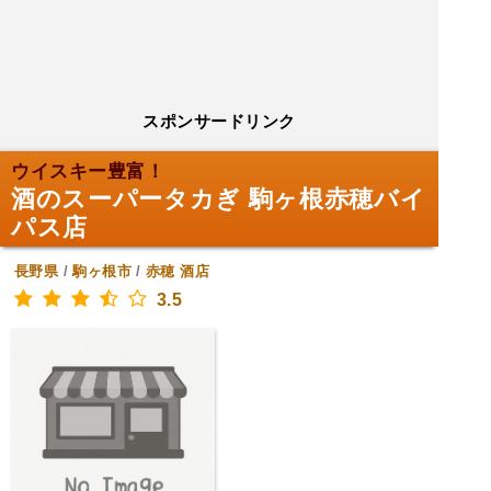
スポンサードリンク
ウイスキー豊富！
酒のスーパータカぎ 駒ヶ根赤穂バイ
パス店
長野県
/
駒ヶ根市
/
赤穂
酒店
3.5