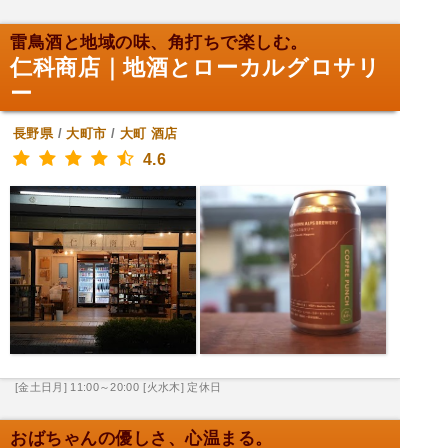
雷鳥酒と地域の味、角打ちで楽しむ。
仁科商店｜地酒とローカルグロサリ
ー
長野県
/
大町市
/
大町
酒店
4.6
[金土日月] 11:00～20:00
[火水木] 定休日
おばちゃんの優しさ、心温まる。