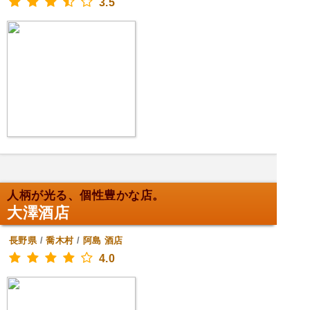
3.5
人柄が光る、個性豊かな店。
大澤酒店
長野県
/
喬木村
/
阿島
酒店
4.0