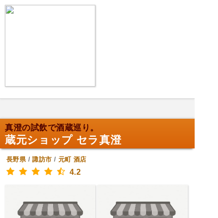
真澄の試飲で酒蔵巡り。
蔵元ショップ セラ真澄
長野県
/
諏訪市
/
元町
酒店
4.2