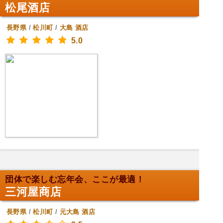
松尾酒店
長野県
/
松川町
/
大島
酒店
5.0
団体で楽しむ忘年会、ここが最適！
三河屋商店
長野県
/
松川町
/
元大島
酒店