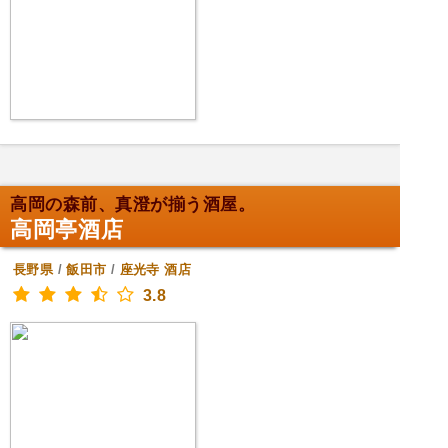
高岡の森前、真澄が揃う酒屋。
高岡亭酒店
長野県
/
飯田市
/
座光寺
酒店
3.8