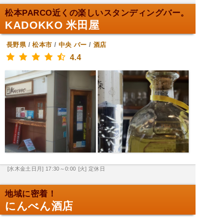
松本PARCO近くの楽しいスタンディングバー。
KADOKKO 米田屋
長野県
/
松本市
/
中央
バー
/
酒店
4.4
[水木金土日月] 17:30～0:00
[火] 定休日
地域に密着！
にんべん酒店