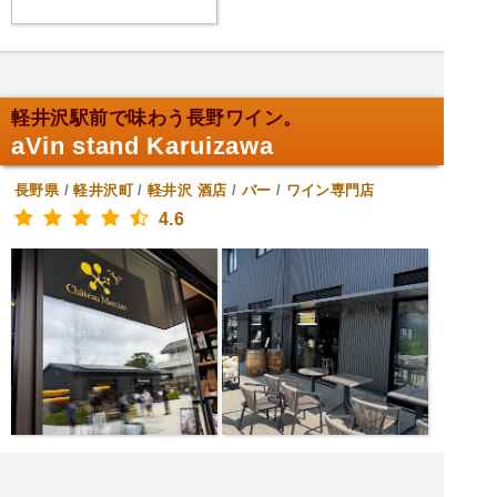
軽井沢駅前で味わう長野ワイン。
aVin stand Karuizawa
長野県
/
軽井沢町
/
軽井沢
酒店
/
バー
/
ワイン専門店
4.6
[火日月] 10:00～19:00
[水木金土] 10:00～22:00