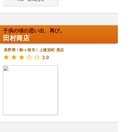
子供の頃の思い出、再び。
田村商店
長野県
/
駒ヶ根市
/
上穂栄町
酒店
3.0