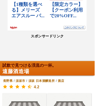
スポンサードリンク
試飲で見つける渓流の一杯。
遠藤酒造場
長野県
/
須坂市
/
須坂
日本酒醸造所
/
酒店
4.2