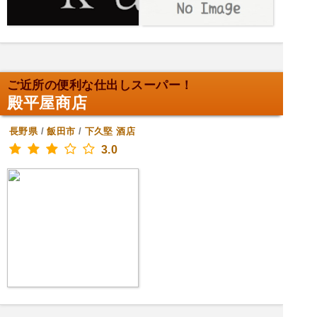
ご近所の便利な仕出しスーパー！
殿平屋商店
長野県
/
飯田市
/
下久堅
酒店
3.0