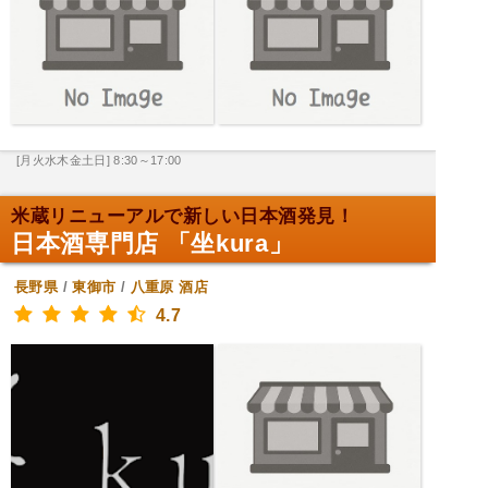
[月火水木金土日] 8:30～17:00
米蔵リニューアルで新しい日本酒発見！
日本酒専門店 「坐kura」
長野県
/
東御市
/
八重原
酒店
4.7