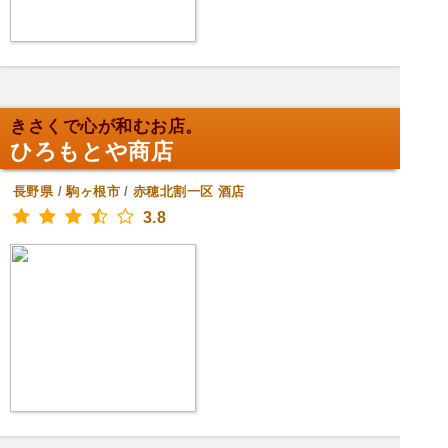
きさくで心が和むお店。
ひろもとや商店
長野県
/
駒ヶ根市
/
赤穂北割一区
酒店
3.8