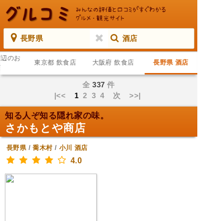
長野県
酒店
周辺のお
東京都 飲食店
大阪府 飲食店
長野県 酒店
店
全
337
件
|<<
1
2
3
4
次
>>|
知る人ぞ知る隠れ家の味。
さかもとや商店
長野県
/
喬木村
/
小川
酒店
4.0