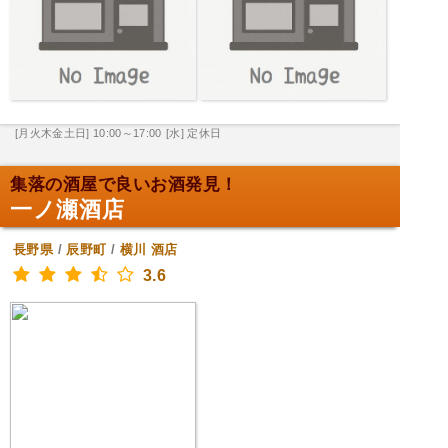
[月火木金土日] 10:00～17:00
[水] 定休日
集落の酒屋で良いお酒発見！
一ノ瀬酒店
長野県
/
辰野町
/
横川
酒店
3.6