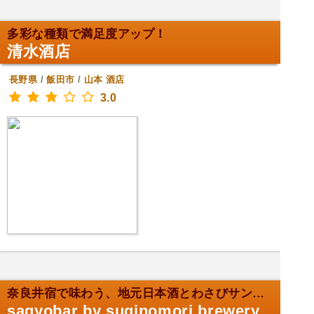
多彩な種類で満足度アップ！
清水酒店
長野県
/
飯田市
/
山本
酒店
3.0
奈良井宿で味わう、地元日本酒とわさびサンド。
sagyobar by suginomori brewery