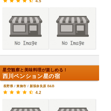
4.5
星空観察と美味料理が楽しめる！
西川ペンション星の宿
長野県
/
東御市
/
新張奈良原
B&B
4.2