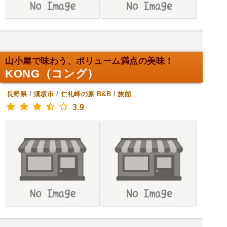
山小屋で味わう、ボリューム満点の美味！
KONG（コング）
長野県
/
須坂市
/
仁礼峰の原
B&B
/
旅館
3.9