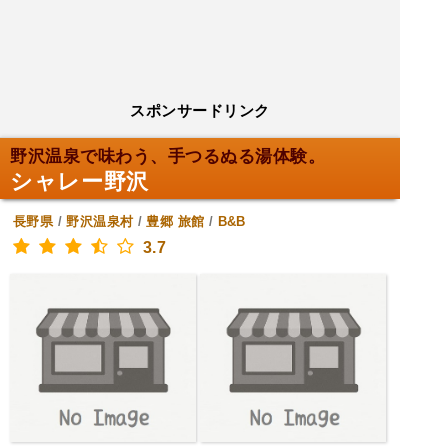
スポンサードリンク
野沢温泉で味わう、手つるぬる湯体験。
シャレー野沢
長野県
/
野沢温泉村
/
豊郷
旅館
/
B&B
3.7