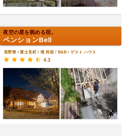
夜空の星を眺める宿。
ペンションBell
長野県
/
富士見町
/
境
民宿
/
B&B
/
ゲスト ハウス
4.3