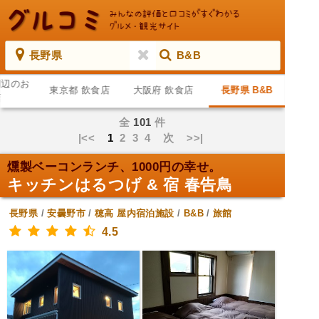
長野県
B&B
周辺のお
東京都 飲食店
大阪府 飲食店
長野県 B&B
店
全
101
件
|<<
1
2
3
4
次
>>|
燻製ベーコンランチ、1000円の幸せ。
キッチンはるつげ & 宿 春告鳥
長野県
/
安曇野市
/
穂高
屋内宿泊施設
/
B&B
/
旅館
4.5