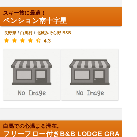
スキー旅に最適！
ペンション南十字星
長野県
/
白馬村
/
北城みそら野
B&B
4.3
白馬での心温まる滞在。
フリーフロー付きB&B LODGE GRA