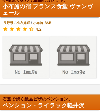
小布施で味わう至福のガレット。
小布施の宿 フランス食堂 ヴァンヴ
ェール
長野県
/
小布施町
/
小布施
B&B
4.2
石窯で焼く絶品ピザのペンション。
ペンション・ライラック軽井沢