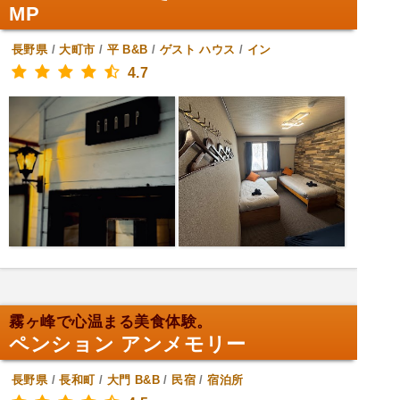
MP
長野県
/
大町市
/
平
B&B
/
ゲスト ハウス
/
イン
4.7
霧ヶ峰で心温まる美食体験。
ペンション アンメモリー
長野県
/
長和町
/
大門
B&B
/
民宿
/
宿泊所