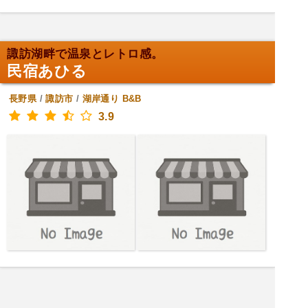
諏訪湖畔で温泉とレトロ感。
民宿あひる
長野県
/
諏訪市
/
湖岸通り
B&B
3.9